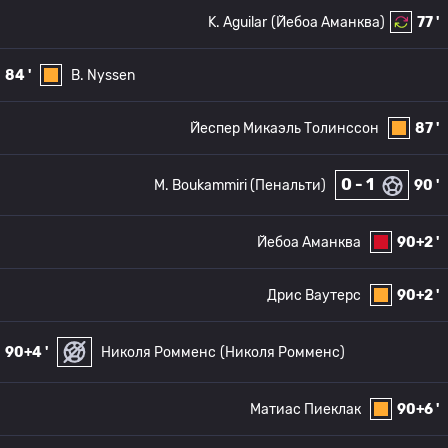
K. Aguilar
(Йебоа Аманква)
77 '
84 '
B. Nyssen
Йеспер Микаэль Толинссон
87 '
0 - 1
M. Boukammiri (Пенальти)
90 '
Йебоа Аманква
90+2 '
Дрис Ваутерс
90+2 '
90+4 '
Николя Ромменс
(Николя Ромменс)
Матиас Пиеклак
90+6 '