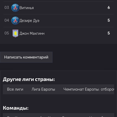
03
6
Витинья
04
5
Дезире Дуэ
05
5
Джон Макгинн
Написать комментарий
Другие лиги страны:
Все лиги
Лига Европы
Чемпионат Европы: отбороч
Команды: