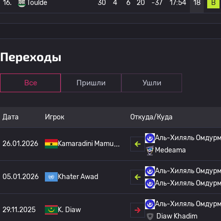
В
16.
Toulde
30
4
6
20
-37
17:54
18
Переходы
Все
Пришли
Ушли
Дата
Игрок
Откуда/Куда
Аль-Хиляль Омдур
26.01.2026
Kamaradini Mamu
Medeama
Аль-Хиляль Омдур
05.01.2026
Khater Awad
Аль-Хиляль Омдур
Аль-Хиляль Омдур
29.11.2025
K. Diaw
Diaw Khadim