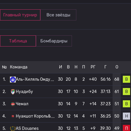
Главный турнир
Все звёзды
Таблица
Бомбардиры
№
Команда
И
В
Н
П
РГ
Г
О
В
1.
Аль-Хиляль Омду
30
20
8
2
+40
56:16
68
В
2.
Нуадибу
30
17
10
3
+24
37:13
61
В
3.
Чемал
30
14
9
7
+14
37:23
51
Н
4.
Нуакшот Король&
30
12
14
4
+11
36:25
50
П
5.
AS Douanes
30
12
13
5
+9
39:30
49