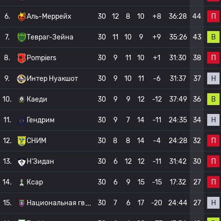
П
6.
Аль-Меррейх
30
12
8
10
+8
36:28
44
В
7.
Тевраг-Зейна
30
11
10
9
+9
35:26
43
П
8.
Pompiers
30
9
11
10
+1
31:30
38
Н
9.
Интер Нуакшот
30
9
10
11
-6
31:37
37
В
10.
Каеди
30
9
9
12
-12
37:49
36
Н
11.
Гендрим
30
9
7
14
-11
24:35
34
П
12.
СНИМ
30
8
8
14
-4
24:28
32
П
13.
Н'Зидан
30
6
12
12
-11
31:42
30
П
14.
Ксар
30
6
9
15
-15
17:32
27
Н
15.
Национальная гв
30
7
6
17
-20
24:44
27