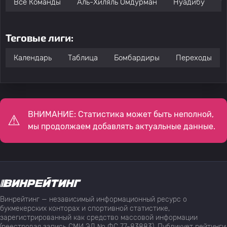
Все Команды
Аль-Хиляль Омдурман
Нуадибу
Ч
Теговые лиги:
Календарь
Таблица
Бомбардиры
Переходы
ВНИМАНИЕ: Статистика может быть неполной,
мы продолжаем добавлять актуальные данные.
Винрейтинг — независимый информационный ресурс о
букмекерских конторах и спортивной статистике,
зарегистрированный как средство массовой информации
(реестровая запись СМИ ЭЛ № ФС 77-83883). Публикует рейтинги