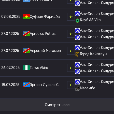
Аль-Хиляль Омдур
Аль-Хиляль Омдур
09.08.2025
Суфиан Фарид Уэ
Клуб AS Vita
Аль-Хиляль Омдур
27.07.2025
Aprocius Petrus
Аль-Хиляль Омдур
Аль-Хиляль Омдур
27.07.2025
Апроций Мегамен
Город Кейптаун
Аль-Хиляль Омдур
26.07.2025
Taiwo Akire
Аль-Хиляль Омдур
Аль-Хиляль Омдур
18.07.2025
Эрнест Лузоло С
Мазембе
Смотреть все