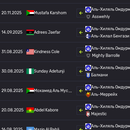
Аль-Хиляль Омдур
20.11.2025
Mustafa Karshom
Asswehly
Аль-Хиляль Омдур
14.09.2025
Adrees Jaefar
Аль-Хилал Бенгази
Аль-Хиляль Омдур
31.08.2025
Kindness Cole
Mighty Barrolle
Аль-Хиляль Омдур
30.08.2025
Sunday Adetunji
Балкани
Аль-Хиляль Омдур
29.08.2025
Мохамед Аль Мус
Аль-Меррейх
Аль-Хиляль Омдур
20.08.2025
Abdel Kabore
Majestic
Аль-Хиляль Омдур
16.08.2025
Mazin Al Bahli