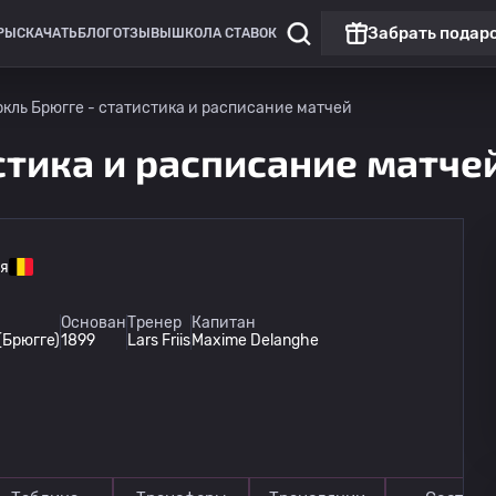
Забрать подар
РЫ
СКАЧАТЬ
БЛОГ
ОТЗЫВЫ
ШКОЛА СТАВОК
ркль Брюгге - статистика и расписание матчей
стика и расписание матче
ия
Лига Юпилер Про
Матч дня
Основан
Тренер
Капитан
(Брюгге)
1899
Lars Friis
Maxime Delanghe
Серкль Брюгге
14.08
21:45
Синт-Трюйден