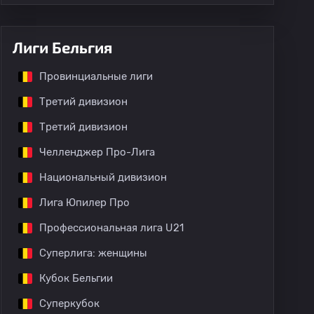
Лиги Бельгия
Провинциальные лиги
Третий дивизион
Третий дивизион
Челленджер Про-Лига
Национальный дивизион
Лига Юпилер Про
Профессиональная лига U21
Суперлига: женщины
Кубок Бельгии
Суперкубок