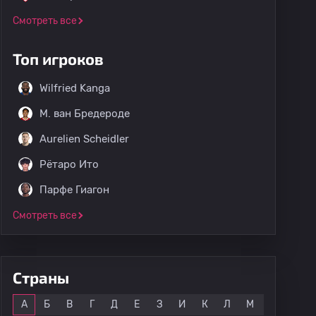
Смотреть все
Топ игроков
Wilfried Kanga
М. ван Бредероде
Aurelien Scheidler
Рётаро Ито
Парфе Гиагон
Смотреть все
Страны
Все
А
Б
В
Г
Д
Е
З
И
К
Л
М
Н
О