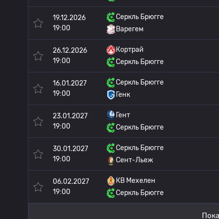
Серкль Брюгге
19.12.2026
19:00
Варегем
Кортрай
26.12.2026
19:00
Серкль Брюгге
Серкль Брюгге
16.01.2027
19:00
Генк
Гент
23.01.2027
19:00
Серкль Брюгге
Серкль Брюгге
30.01.2027
19:00
Сент-Льеж
КВ Мехелен
06.02.2027
19:00
Серкль Брюгге
Пока