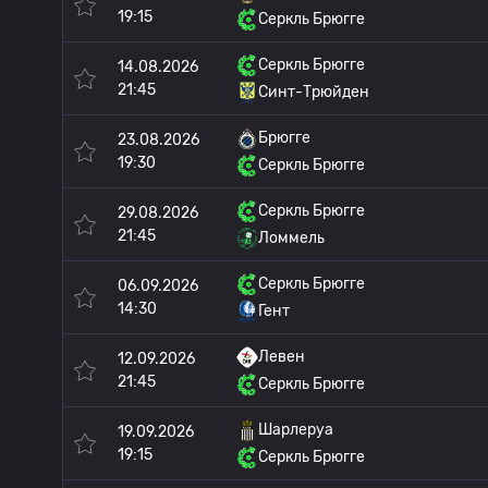
19:15
Серкль Брюгге
Серкль Брюгге
14.08.2026
21:45
Синт-Трюйден
Брюгге
23.08.2026
19:30
Серкль Брюгге
Серкль Брюгге
29.08.2026
21:45
Ломмель
Серкль Брюгге
06.09.2026
14:30
Гент
Левен
12.09.2026
21:45
Серкль Брюгге
Шарлеруа
19.09.2026
19:15
Серкль Брюгге