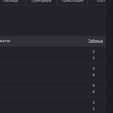
Таблица
Трансферы
Трансляции
Состав
 матчи
Таблица
2
2
3
0
0
0
1
1