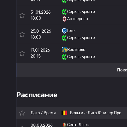
Серкль Брюгге
31.01.2026
18:00
Антверпен
Генк
25.01.2026
18:00
Серкль Брюгге
Вестерло
17.01.2026
20:15
Серкль Брюгге
Пока
Расписание
Дата / Время
Бельгия:
Лига Юпилер Про
Сент-Льеж
08.08.2026