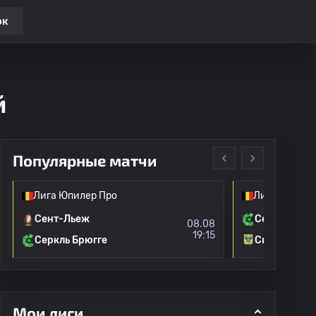
ок
й
Популярные матчи
Лига Юпилер Про
Лига Юпилер
Сент-Льеж
Серкль Брю
08.08
19:15
Серкль Брюгге
Синт-Трюй
Мои лиги