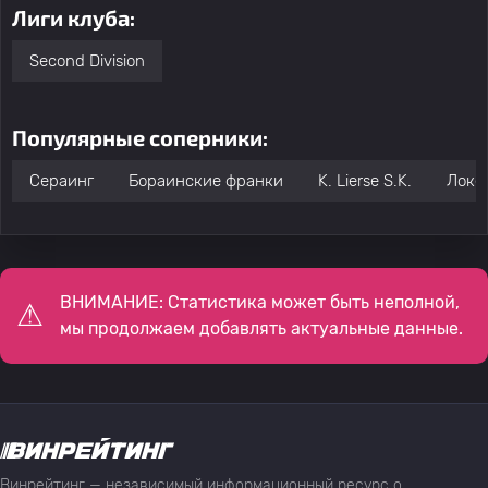
Лиги клуба:
Second Division
Популярные соперники:
Сераинг
Бораинские франки
K. Lierse S.K.
Локе
ВНИМАНИЕ: Статистика может быть неполной,
мы продолжаем добавлять актуальные данные.
Винрейтинг — независимый информационный ресурс о