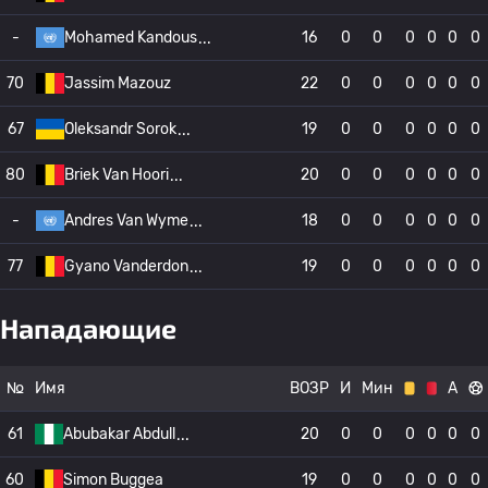
-
Mohamed Kandous
16
0
0
0
0
0
0
70
Jassim Mazouz
22
0
0
0
0
0
0
67
Oleksandr Sorok
19
0
0
0
0
0
0
80
Briek Van Hoori
20
0
0
0
0
0
0
-
Andres Van Wyme
18
0
0
0
0
0
0
77
Gyano Vanderdon
19
0
0
0
0
0
0
Нападающие
№
Имя
ВОЗР
И
Мин
А
61
Abubakar Abdull
20
0
0
0
0
0
0
60
Simon Buggea
19
0
0
0
0
0
0