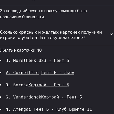
За последний сезон в пользу команды было
назначено 0 пенальти.
Сколько красных и желтых карточек получили
игроки клуба Гент Б в текущем сезоне?
Желтые карточки: 10
B. Morel
Генк U23 - Гент Б
V. Corneillie
Гент Б - Льеж
O. Soroka
Кортрай - Гент Б
G. Vanderdonck
Кортрай - Гент Б
N. Amengai
Гент Б - Клуб Брюгге II