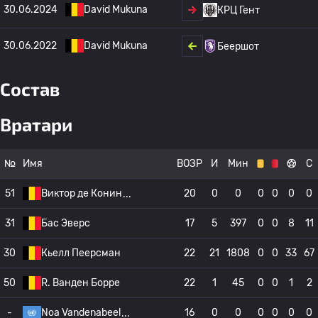
30.06.2024
David Mukuna
КРЦ Гент
30.06.2022
David Mukuna
Беершот
Состав
Вратари
№
Имя
ВОЗР
И
Мин
С
51
Виктор де Конин
20
0
0
0
0
0
0
31
Бас Эверс
17
5
397
0
0
8
11
30
Кьелл Пеерсман
22
21
1808
0
0
33
67
50
R. Ванден Борре
22
1
45
0
0
1
2
-
Noa Vandenabeel
16
0
0
0
0
0
0