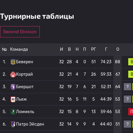
Турнирные таблицы
Second Division
№
Команда
И
В
Н
П
РГ
Г
О
1.
Беверен
32
28
4
0
51
74:23
88
2.
Кортрай
32
21
4
7
26
59:33
67
?
3.
Беершот
32
19
7
6
21
52:31
64
?
4.
Льеж
32
16
5
11
5
44:39
53
5.
Ломмель
32
15
8
9
13
59:46
53
?
6.
Патро Эйсден
32
14
9
9
4
44:40
51