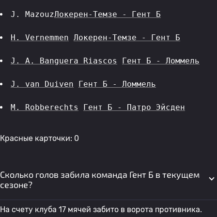
J. Mazouz
Локерен-Темзе - Гент Б
H. Vernemmen
Локерен-Темзе - Гент Б
J. A. Banguera Riascos
Гент Б - Ломмель
J. van Duiven
Гент Б - Ломмель
M. Robberechts
Гент Б - Патро Эйсден
Красные карточки: 0
Сколько голов забила команда Гент Б в текущем
сезоне?
На счету клуба 17 мячей забито в ворота противника.