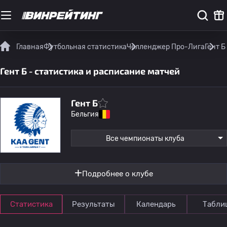
Главная
Футбольная статистика
Челленджер Про-Лига
Гент Б
Гент Б - статистика и расписание матчей
Гент Б
Бельгия
Все чемпионаты клуба
Подробнее о клубе
Статистика
Результаты
Календарь
Табли