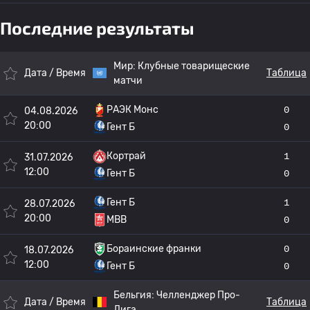
Последние результаты
Мир:
Клубные товарищеские
Дата / Время
Таблица
матчи
РАЭК Монс
0
04.08.2026
20:00
Гент Б
0
Кортрай
1
31.07.2026
12:00
Гент Б
0
Гент Б
1
28.07.2026
20:00
МВВ
0
Бораинские франки
0
18.07.2026
12:00
Гент Б
0
Бельгия:
Челленджер Про-
Дата / Время
Таблица
Лига