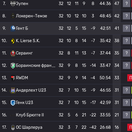
?
7.
Эупен
32
12
11
9
8
44:36
47
?
8.
Локерен-Темзе
32
10
12
10
3
48:45
42
?
9.
Гент Б
32
12
5
15
-9
42:51
41
?
10.
K. Lierse S.K.
32
10
8
14
-7
35:42
38
?
11.
Сераинг
32
8
11
13
-7
37:44
35
?
12.
Бораинские фран
32
9
8
15
-14
33:47
34
13.
RWDM
32
9
9
14
-4
50:54
33
?
14.
Андерлехт U23
32
7
10
15
-9
46:55
31
?
15.
Генк U23
32
7
10
15
-17
42:59
31
?
16.
Клуб Брюгге II
32
5
6
21
-22
33:55
21
17.
OC Шарлеруа
32
3
7
22
-42
26:68
16