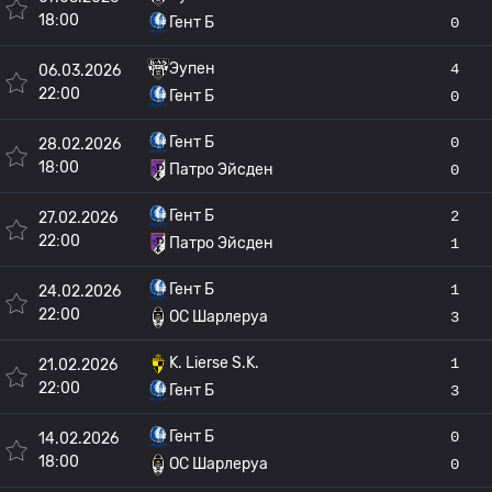
18:00
Гент Б
0
Эупен
4
06.03.2026
22:00
Гент Б
0
Гент Б
0
28.02.2026
18:00
Патро Эйсден
0
Гент Б
2
27.02.2026
22:00
Патро Эйсден
1
Гент Б
1
24.02.2026
22:00
OC Шарлеруа
3
K. Lierse S.K.
1
21.02.2026
22:00
Гент Б
3
Гент Б
0
14.02.2026
18:00
OC Шарлеруа
0