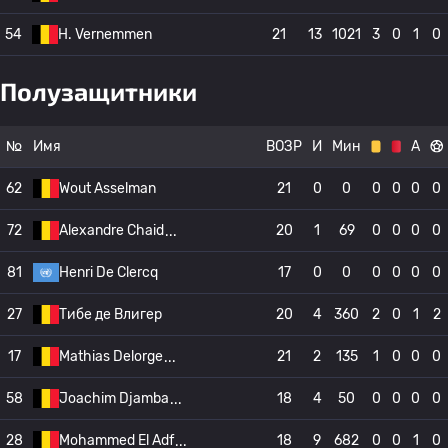
54
H. Vernemmen
21
13
1021
3
0
1
0
Полузащитники
№
Имя
ВОЗР
И
Мин
А
62
Wout Asselman
21
0
0
0
0
0
0
72
Alexandre Chaid
20
1
69
0
0
0
0
81
Henri De Clercq
17
0
0
0
0
0
0
27
Тибе де Влигер
20
4
360
2
0
1
2
17
Mathias Delorge
21
2
135
1
0
0
0
58
Joachim Djamba
18
4
50
0
0
0
0
28
Mohammed El Adf
18
9
682
0
0
1
0