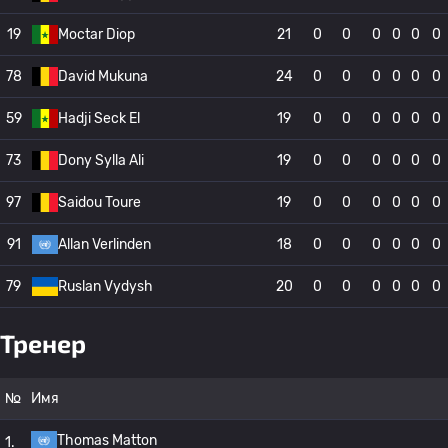
19
Moctar Diop
21
0
0
0
0
0
0
78
David Mukuna
24
0
0
0
0
0
0
59
Hadji Seck El
19
0
0
0
0
0
0
73
Dony Sylla Ali
19
0
0
0
0
0
0
97
Saidou Toure
19
0
0
0
0
0
0
91
Allan Verlinden
18
0
0
0
0
0
0
79
Ruslan Vydysh
20
0
0
0
0
0
0
Тренер
№
Имя
Thomas Matton
1.