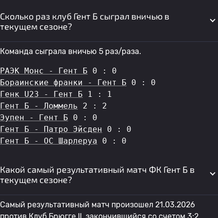
Сколько раз клуб Гент Б сыграл вничью в
текущем сезоне?
Команда сыграла вничью 5 раз/раза.
РАЭК Монс - Гент Б
 0 : 0
Бораинские франки - Гент Б
 0 : 0
Генк U23 - Гент Б
 1 : 1
Гент Б - Ломмель
 2 : 2
Эупен - Гент Б
 0 : 0
Гент Б - Патро Эйсден
 0 : 0
Гент Б - OC Шарлеруа
 0 : 0
Какой самый результативный матч ФК Гент Б в
текущем сезоне?
Самый результативный матч произошел 21.03.2026
против
Клуб Брюгге II
, закончившийся со счетом 3:2.