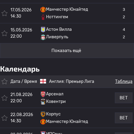
Манчестер Юнайтед
3
17.05.2026
14:30
Ноттингем
2
Астон Вилла
4
15.05.2026
22:00
Ливерпуль
2
Показать ещё
Календарь
Дата / Время
Англия:
Премьер Лига
Таблица
Арсенал
21.08.2026
BET
22:00
Ковентри
Корпус
22.08.2026
BET
14:30
Манчестер Юнайтед