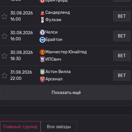
Брентфорд
Сандерленд
30.08.2026
BET
16:00
Фулхэм
Челси
30.08.2026
BET
16:00
Брайтон
Манчестер Юнайтед
30.08.2026
BET
18:30
ИПСвич
Астон Вилла
31.08.2026
BET
22:00
Арсенал
Показать ещё
Главный турнир
Все звёзды