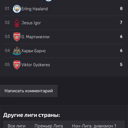
01
8
Erling Haaland
02
7
Jesus Igor
03
6
G. Мартинелли
04
6
Харви Барнс
05
5
Viktor Gyökeres
Написать комментарий
Другие лиги страны:
Все лиги
Премьер Лига
Нон-Лига: дивизион 1
Н