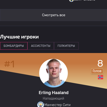
Смотреть все
Лучшие игроки
БОМБАРДИРЫ
АССИСТЕНТЫ
ГОЛКИПЕРЫ
8
#1
Голов
Erling Haaland
Нападающий
Манчестер Сити