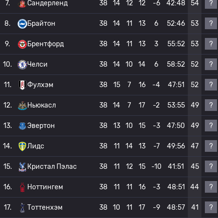
?
7.
Сандерленд
38
14
12
12
-6
42:48
54
?
8.
Брайтон
38
14
11
13
6
52:46
53
?
9.
Брентфорд
38
14
11
13
3
55:52
53
?
10.
Челси
38
14
10
14
6
58:52
52
?
11.
Фулхэм
38
15
7
16
-4
47:51
52
?
12.
Ньюкасл
38
14
7
17
-2
53:55
49
?
13.
Эвертон
38
13
10
15
-3
47:50
49
?
14.
Лидс
38
11
14
13
-7
49:56
47
?
15.
Кристал Пэлас
38
11
12
15
-10
41:51
45
?
16.
Ноттингем
38
11
11
16
-3
48:51
44
?
17.
Тоттенхэм
38
10
11
17
-9
48:57
41