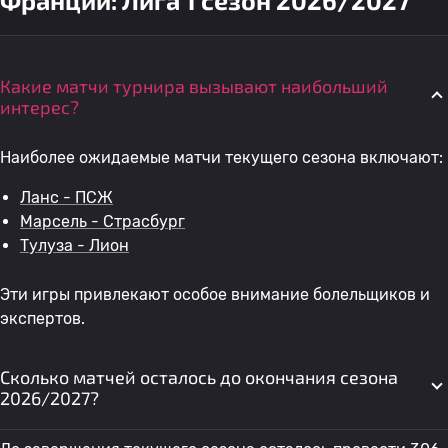
Франции: Лига 1 сезон 2026/2027
Какие матчи турнира вызывают наибольший
интерес?
Наиболее ожидаемые матчи текущего сезона включают:
Ланс - ПСЖ
Марсель - Страсбург
Тулуза - Лион
Эти игры привлекают особое внимание болельщиков и
экспертов.
Сколько матчей осталось до окончания сезона
2026/2027?