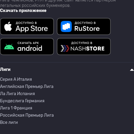
Лига Чемпионов, РПЛ и другим. Сайт является партнёром
легальных российских букмекеров.
Скачать приложение
Лиги
Серия A Италия
Английская Премьер Лига
Ла Лига Испания
Бундеслига Германия
Лига 1 Франция
Российская Премьер Лига
Все лиги