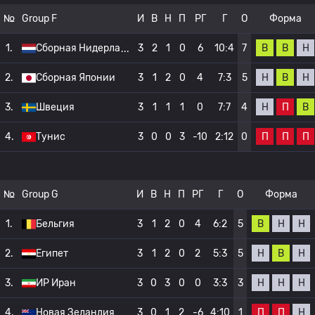
№
Group F
И
В
Н
П
РГ
Г
О
Форма
В
В
Н
1.
Сборная Нидерла
3
2
1
0
6
10:4
7
Н
В
Н
2.
Сборная Японии
3
1
2
0
4
7:3
5
Н
П
В
3.
Швеция
3
1
1
1
0
7:7
4
П
П
П
4.
Тунис
3
0
0
3
-10
2:12
0
№
Group G
И
В
Н
П
РГ
Г
О
Форма
В
Н
Н
1.
Бельгия
3
1
2
0
4
6:2
5
Н
В
Н
2.
Египет
3
1
2
0
2
5:3
5
Н
Н
Н
3.
ИР Иран
3
0
3
0
0
3:3
3
П
П
Н
4.
Новая Зеландия
3
0
1
2
-6
4:10
1