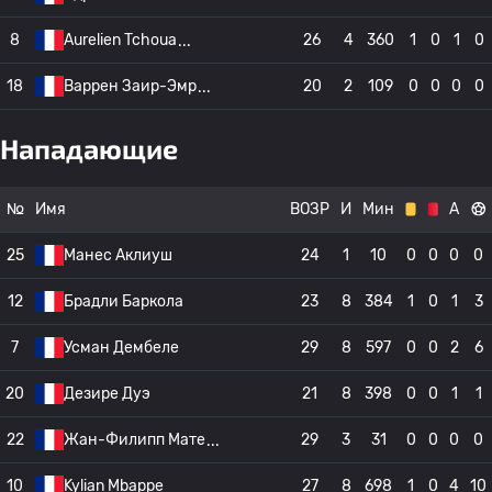
8
Aurelien Tchoua
26
4
360
1
0
1
0
18
Варрен Заир-Эмр
20
2
109
0
0
0
0
Нападающие
№
Имя
ВОЗР
И
Мин
А
25
Манес Аклиуш
24
1
10
0
0
0
0
12
Брадли Баркола
23
8
384
1
0
1
3
7
Усман Дембеле
29
8
597
0
0
2
6
20
Дезире Дуэ
21
8
398
0
0
1
1
22
Жан-Филипп Мате
29
3
31
0
0
0
0
10
Kylian Mbappe
27
8
698
1
0
4
10