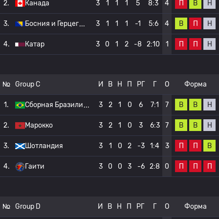
П
В
Н
2.
Канада
3
1
1
1
5
8:3
4
В
П
Н
3.
Босния и Герцег
3
1
1
1
-1
5:6
4
П
П
Н
4.
Катар
3
0
1
2
-8
2:10
1
№
Group C
И
В
Н
П
РГ
Г
О
Форма
В
В
Н
1.
Сборная Бразили
3
2
1
0
6
7:1
7
В
В
Н
2.
Марокко
3
2
1
0
3
6:3
7
П
П
В
3.
Шотландия
3
1
0
2
-3
1:4
3
П
П
П
4.
Гаити
3
0
0
3
-6
2:8
0
№
Group D
И
В
Н
П
РГ
Г
О
Форма