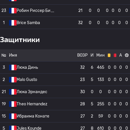
23
Робин Риссер Би
21
0
0
0
0
0
0
1
Brice Samba
32
0
0
0
0
0
0
Защитники
№
Имя
ВОЗР
И
Мин
А
3
Люка Динь
32
6
465
0
0
0
0
2
Malo Gusto
23
5
133
0
0
0
0
21
Люка Эрнандес
30
0
0
0
0
0
0
19
Theo Hernandez
28
5
255
0
0
0
0
15
Ибраима Конате
27
2
59
0
0
0
0
5
Jules Kounde
27
8
610
0
0
0
0