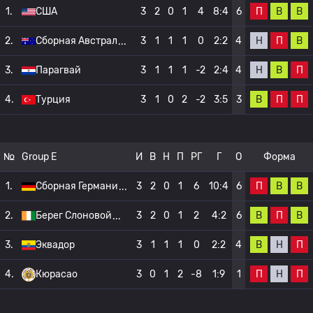
П
В
В
1.
США
3
2
0
1
4
8:4
6
Н
П
В
2.
Сборная Австрал
3
1
1
1
0
2:2
4
Н
В
П
3.
Парагвай
3
1
1
1
-2
2:4
4
В
П
П
4.
Турция
3
1
0
2
-2
3:5
3
№
Group E
И
В
Н
П
РГ
Г
О
Форма
П
В
В
1.
Сборная Германи
3
2
0
1
6
10:4
6
В
П
В
2.
Берег Слоновой
3
2
0
1
2
4:2
6
В
Н
П
3.
Эквадор
3
1
1
1
0
2:2
4
П
Н
П
4.
Кюрасао
3
0
1
2
-8
1:9
1