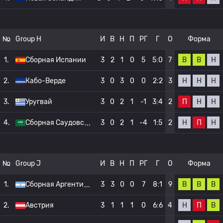
№
Group H
И
В
Н
П
РГ
Г
О
Форма
В
В
Н
1.
Сборная Испании
3
2
1
0
5
5:0
7
Н
Н
Н
2.
Кабо-Верде
3
0
3
0
0
2:2
3
П
Н
Н
3.
Уругвай
3
0
2
1
-1
3:4
2
Н
П
Н
4.
Сборная Саудовс
3
0
2
1
-4
1:5
2
№
Group J
И
В
Н
П
РГ
Г
О
Форма
В
В
В
1.
Сборная Аргенти
3
3
0
0
7
8:1
9
Н
П
В
2.
Австрия
3
1
1
1
0
6:6
4