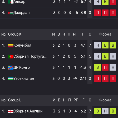
Н
В
П
3.
Алжир
3
1
1
1
-2
5:7
4
П
П
П
4.
Джордан
3
0
0
3
-5
3:8
0
№
Group K
И
В
Н
П
РГ
Г
О
Форма
Н
В
В
1.
Колумбия
3
2
1
0
3
4:1
7
Н
В
Н
2.
Сборная Португа
3
1
2
0
5
6:1
5
В
П
Н
3.
ДР Конго
3
1
1
1
1
4:3
4
П
П
П
4.
Узбекистан
3
0
0
3
-9
2:11
0
№
Group L
И
В
Н
П
РГ
Г
О
Форма
В
Н
В
1.
Сборная Англии
3
2
1
0
4
6:2
7