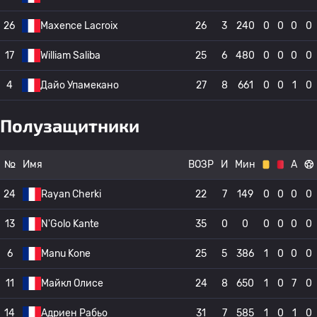
26
Maxence Lacroix
26
3
240
0
0
0
0
17
William Saliba
25
6
480
0
0
0
0
4
Дайо Упамекано
27
8
661
0
0
1
0
Полузащитники
№
Имя
ВОЗР
И
Мин
А
24
Rayan Cherki
22
7
149
0
0
0
0
13
N'Golo Kante
35
0
0
0
0
0
0
6
Manu Kone
25
5
386
1
0
0
0
11
Майкл Олисе
24
8
650
1
0
7
0
14
Адриен Рабьо
31
7
585
1
0
1
0