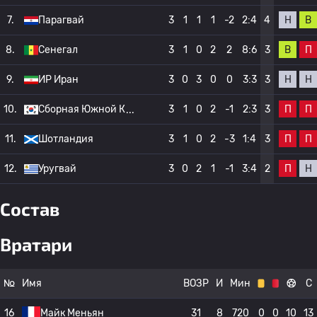
Н
В
7.
Парагвай
3
1
1
1
-2
2:4
4
В
П
8.
Сенегал
3
1
0
2
2
8:6
3
Н
Н
9.
ИР Иран
3
0
3
0
0
3:3
3
П
П
10.
Сборная Южной К
3
1
0
2
-1
2:3
3
П
П
11.
Шотландия
3
1
0
2
-3
1:4
3
П
Н
12.
Уругвай
3
0
2
1
-1
3:4
2
Состав
Вратари
№
Имя
ВОЗР
И
Мин
С
16
Майк Меньян
31
8
720
0
0
10
13