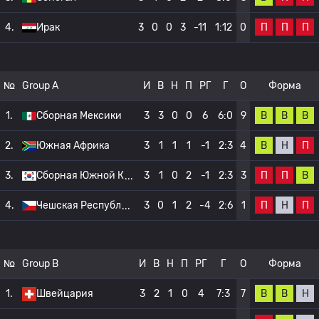
П
П
П
4.
Ирак
3
0
0
3
-11
1:12
0
№
Group A
И
В
Н
П
РГ
Г
О
Форма
В
В
В
1.
Сборная Мексики
3
3
0
0
6
6:0
9
В
Н
П
2.
Южная Африка
3
1
1
1
-1
2:3
4
П
П
В
3.
Сборная Южной К
3
1
0
2
-1
2:3
3
П
Н
П
4.
Чешская Республ
3
0
1
2
-4
2:6
1
№
Group B
И
В
Н
П
РГ
Г
О
Форма
В
В
Н
1.
Швейцария
3
2
1
0
4
7:3
7