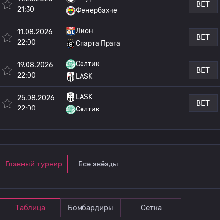
BET
21:30
Фенербахче
Лион
11.08.2026
BET
22:00
Спарта Прага
Селтик
19.08.2026
BET
22:00
LASK
LASK
25.08.2026
BET
22:00
Селтик
Главный турнир
Все звёзды
Таблица
Бомбардиры
Сетка