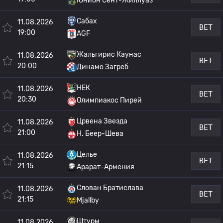
Юнион Сент-Жиллуаз
Сабах
11.08.2026
BET
19:00
AGF
Жальгирис Каунас
11.08.2026
BET
20:00
Динамо Загреб
НЕК
11.08.2026
BET
20:30
Олимпиакос Пирей
Црвена Звезда
11.08.2026
BET
21:00
H. Беер-Шева
Целье
11.08.2026
BET
21:15
Арарат-Армения
Слован Братислава
11.08.2026
BET
21:15
Mjallby
Штурм
11.08.2026