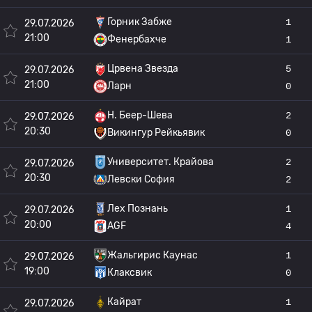
Горник Забже
1
29.07.2026
21:00
Фенербахче
1
Црвена Звезда
5
29.07.2026
21:00
Ларн
0
H. Беер-Шева
2
29.07.2026
20:30
Викингур Рейкьявик
0
Университет. Крайова
2
29.07.2026
20:30
Левски София
2
Лех Познань
1
29.07.2026
20:00
AGF
4
Жальгирис Каунас
1
29.07.2026
19:00
Клаксвик
0
Кайрат
1
29.07.2026