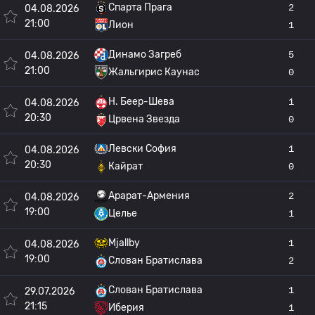
Спарта Прага
2
04.08.2026
21:00
Лион
1
Динамо Загреб
5
04.08.2026
21:00
Жальгирис Каунас
0
H. Беер-Шева
1
04.08.2026
20:30
Црвена Звезда
0
Левски София
1
04.08.2026
20:30
Кайрат
0
Арарат-Армения
2
04.08.2026
19:00
Целье
1
Mjallby
1
04.08.2026
19:00
Слован Братислава
2
Слован Братислава
1
29.07.2026
21:15
Иберия
1