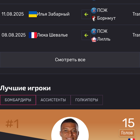
ПСЖ
11.08.2025
Илья Забарный
Tra
Борнмут
ПСЖ
08.08.2025
Люка Шевалье
Tra
Лилль
Смотреть все
Лучшие игроки
БОМБАРДИРЫ
АССИСТЕНТЫ
ГОЛКИПЕРЫ
15
#1
Голов