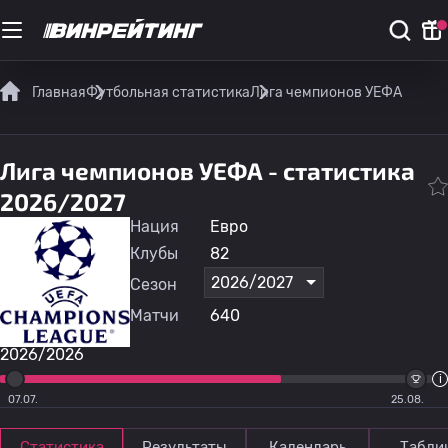
Главная
Футбольная статистика
Лига чемпионов УЕФА
Лига чемпионов УЕФА - статистика
2026/2027
Нация
Евро
Клубы
82
2026/2027
Сезон
Матчи
640
2026/2026
07.07.
25.08.
Статистика
Результаты
Календарь
Табли