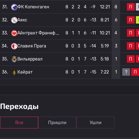
П
31.
ФК Копенгаген
8
2
2
4
-9
12:21
8
П
32.
Аякс
8
2
0
6
-13
8:21
6
П
33.
Айнтрахт Франкф
8
1
1
6
-11
10:21
4
П
34.
Славия Прага
8
0
3
5
-14
5:19
3
П
35.
Вильярреал
8
0
1
7
-13
5:18
1
?
П
36.
Кайрат
8
0
1
7
-15
7:22
1
Переходы
Все
Пришли
Ушли