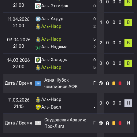
0
0
0
0
В
21:00
Аль-Эттифак
0
Аль-Ахдуд
0
11.04.2026
1
0
0
0
В
21:00
Аль-Наср
2
Аль-Наср
5
03.04.2026
2
0
0
0
В
21:00
Аль-Наджма
2
Аль-Халидж
0
14.03.2026
0
0
0
0
В
22:00
Аль-Наср
5
Азия:
Кубок
Дата / Время
Г
И
чемпионов АФК
Аль-Наср
-
11.03.2026
0
0
0
0
Н
21:15
Аль-Васл
-
Саудовская Аравия:
Дата / Время
Г
И
Про-Лига