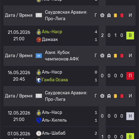
Саудовская Аравия:
Дата / Время
Г
И
Про-Лига
Аль-Наср
4
21.05.2026
2
0
1
0
В
21:00
Дамаак
1
Азия:
Кубок
Дата / Время
Г
И
чемпионов АФК
Аль-Наср
0
16.05.2026
0
0
0
0
П
20:45
Гамба Осака
1
Саудовская Аравия:
Дата / Время
Г
И
Про-Лига
Аль-Наср
1
12.05.2026
0
0
0
0
Н
21:00
Аль-Хиляль
1
Аль-Шабаб
2
07.05.2026
1
0
0
0
В