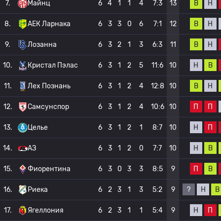
В
Н
7.
Майнц
6
4
1
1
4
7:3
13
В
Н
8.
АЕК Ларнака
6
3
3
0
6
7:1
12
В
Н
9.
Лозанна
6
3
2
1
3
6:3
11
Н
В
10.
Кристал Пэлас
6
3
1
2
5
11:6
10
В
Н
11.
Лех Познань
6
3
1
2
4
12:8
10
П
П
12.
Самсунспор
6
3
1
2
4
10:6
10
Н
П
13.
Целье
6
3
1
2
1
8:7
10
Н
В
14.
АЗ
6
3
1
2
0
7:7
10
П
В
15.
Фиорентина
6
3
0
3
3
8:5
9
?
Н
В
16.
Риека
6
2
3
1
3
5:2
9
Н
П
17.
Ягеллония
6
2
3
1
1
5:4
9