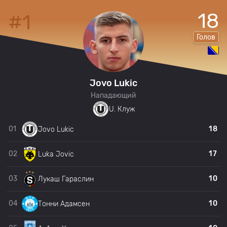
18
#1
Голов
Jovo Lukic
Нападающий
U. Клуж
01
18
Jovo Lukic
02
17
Luka Jovic
03
10
Лукаш Гараслин
04
10
Тонни Адамсен