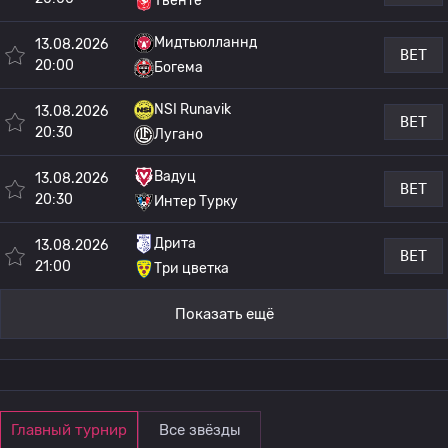
Твенте
Мидтьюлланнд
13.08.2026
BET
20:00
Богема
NSI Runavik
13.08.2026
BET
20:30
Лугано
Вадуц
13.08.2026
BET
20:30
Интер Турку
Дрита
13.08.2026
BET
21:00
Три цветка
Показать ещё
Главный турнир
Все звёзды