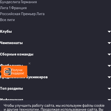
Бундеслига Германия
Лига 1 Франция
Российская Премьер Лига
Все лиги
Клубы
Чемпионаты
Сборные команды
Футболисты
Получи
подарок!
Предложения букмекеров
Топ разделы
Информация
Чтобы улучшить работу сайта, мы используем файлы cookie
и другие технологии. Продолжая использование сайта, Вы