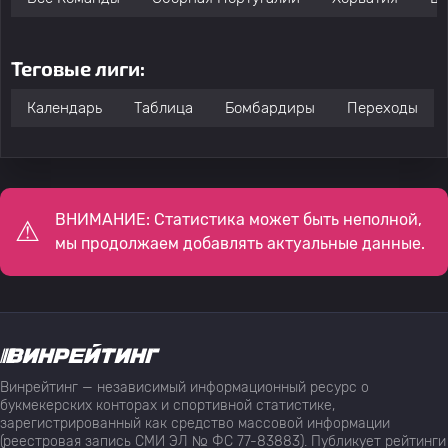
Теговые лиги:
Календарь
Таблица
Бомбардиры
Переходы
ВНИМАНИЕ: Статистика может быть неполной,
мы продолжаем добавлять актуальные данные.
Винрейтинг — независимый информационный ресурс о
букмекерских конторах и спортивной статистике,
зарегистрированный как средство массовой информации
(реестровая запись СМИ ЭЛ № ФС 77-83883). Публикует рейтинги