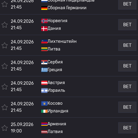
Сборная Нидерландов
24.09.2026
BET
21:45
Сборная Германии
Норвегия
24.09.2026
BET
21:45
Дания
Лихтенштейн
24.09.2026
BET
21:45
Литва
Сербия
24.09.2026
BET
21:45
Греция
Австрия
24.09.2026
BET
21:45
Израиль
Косово
24.09.2026
BET
21:45
Ирландия
Армения
25.09.2026
BET
19:00
Латвия