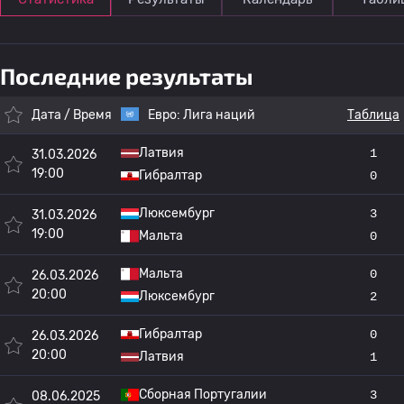
Последние результаты
Дата / Время
Евро:
Лига наций
Таблица
Латвия
1
31.03.2026
19:00
Гибралтар
0
Люксембург
3
31.03.2026
19:00
Мальта
0
Мальта
0
26.03.2026
20:00
Люксембург
2
Гибралтар
0
26.03.2026
20:00
Латвия
1
Сборная Португалии
3
08.06.2025