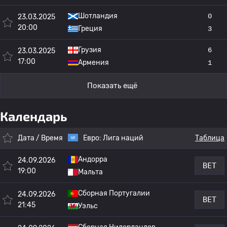
Шотландия
0
23.03.2025
20:00
Греция
3
Грузия
6
23.03.2025
17:00
Армения
1
Показать ещё
Календарь
Дата / Время
Евро:
Лига наций
Таблица
Андорра
24.09.2026
BET
19:00
Мальта
Сборная Португалии
24.09.2026
BET
21:45
Уэльс