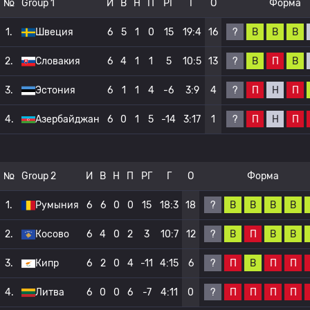
№
Group 1
И
В
Н
П
РГ
Г
О
Форма
?
В
В
В
1.
Швеция
6
5
1
0
15
19:4
16
?
В
П
В
2.
Словакия
6
4
1
1
5
10:5
13
?
П
Н
П
3.
Эстония
6
1
1
4
-6
3:9
4
?
П
Н
П
4.
Азербайджан
6
0
1
5
-14
3:17
1
№
Group 2
И
В
Н
П
РГ
Г
О
Форма
?
В
В
В
В
1.
Румыния
6
6
0
0
15
18:3
18
?
В
П
В
В
2.
Косово
6
4
0
2
3
10:7
12
?
П
В
П
П
3.
Кипр
6
2
0
4
-11
4:15
6
?
П
П
П
П
4.
Литва
6
0
0
6
-7
4:11
0