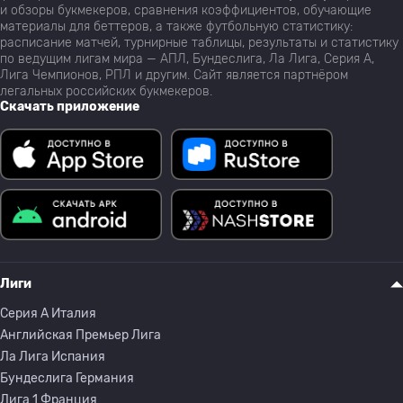
и обзоры букмекеров, сравнения коэффициентов, обучающие
материалы для беттеров, а также футбольную статистику:
расписание матчей, турнирные таблицы, результаты и статистику
по ведущим лигам мира — АПЛ, Бундеслига, Ла Лига, Серия А,
Лига Чемпионов, РПЛ и другим. Сайт является партнёром
легальных российских букмекеров.
Скачать приложение
Лиги
Серия A Италия
Английская Премьер Лига
Ла Лига Испания
Бундеслига Германия
Лига 1 Франция