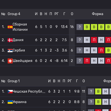
№
Group 4
И
В
Н
П
РГ
Г
О
Форма
Сборная
1.
6
5
1
0
9
13:4
16
?
В
В
В
В
Испании
?
Н
П
Н
П
2.
Дания
6
2
2
2
2
7:5
8
?
Н
Н
П
В
3.
Сербия
6
1
3
2
-3
3:6
6
?
П
Н
Н
П
4.
Швейцария
6
0
2
4
-8
6:14
2
№
Group 1
И
В
Н
П
РГ
Г
О
Фор
?
В
Н
1.
Чешская Республ
6
3
2
1
1
9:8
11
?
В
Н
2.
Украина
6
2
2
2
0
8:8
8