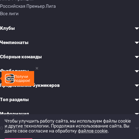
Российская Премьер Лига
Все лиги
Клубы
Чемпионаты
Сборные команды
Футболисты
Получи
подарок!
Предложения букмекеров
Топ разделы
Информация
Чтобы улучшить работу сайта, мы используем файлы cookie
и другие технологии. Продолжая использование сайта, Вы
О компании
даете свое согласие на обработку
файлов cookie
.