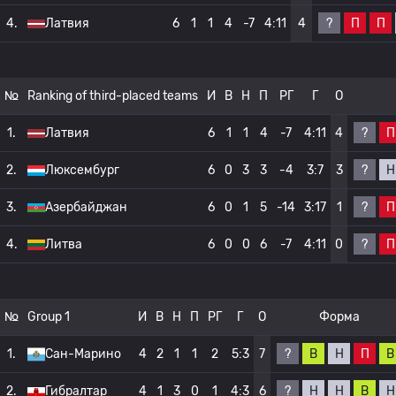
?
П
П
4.
Латвия
6
1
1
4
-7
4:11
4
№
Ranking of third-placed teams
И
В
Н
П
РГ
Г
О
?
П
1.
Латвия
6
1
1
4
-7
4:11
4
?
Н
2.
Люксембург
6
0
3
3
-4
3:7
3
?
П
3.
Азербайджан
6
0
1
5
-14
3:17
1
?
П
4.
Литва
6
0
0
6
-7
4:11
0
№
Group 1
И
В
Н
П
РГ
Г
О
Форма
?
В
Н
П
В
1.
Сан-Марино
4
2
1
1
2
5:3
7
?
Н
Н
В
Н
2.
Гибралтар
4
1
3
0
1
4:3
6