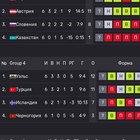
?
Н
В
В
В
2.
Австрия
6
3
2
1
9
14:5
11
?
Н
П
В
П
3.
Словения
6
2
2
2
-2
7:9
8
?
П
П
П
П
4.
Казахстан
6
0
1
5
-15
0:15
1
№
Group 4
И
В
Н
П
РГ
Г
О
Форма
?
В
Н
В
1.
Уэльс
6
3
3
0
5
9:4
12
?
П
Н
В
2.
Турция
6
3
2
1
3
9:6
11
?
П
В
П
3.
Исландия
6
2
1
3
-3
10:13
7
?
В
П
П
4.
Черногория
6
1
0
5
-5
4:9
3