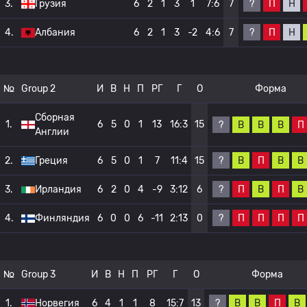
?
П
Н
3.
Грузия
6
2
1
3
1
7:6
7
?
П
Н
4.
Албания
6
2
1
3
-2
4:6
7
№
Group 2
И
В
Н
П
РГ
Г
О
Форма
Сборная
1.
6
5
0
1
13
16:3
15
?
В
В
В
П
Англии
?
В
П
В
В
2.
Греция
6
5
0
1
7
11:4
15
?
П
В
П
В
3.
Ирландия
6
2
0
4
-9
3:12
6
?
П
П
П
П
4.
Финляндия
6
0
0
6
-11
2:13
0
№
Group 3
И
В
Н
П
РГ
Г
О
Форма
?
В
В
П
В
1.
Норвегия
6
4
1
1
8
15:7
13