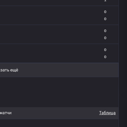
0
0
0
0
0
0
зать ещё
 матчи
Таблица