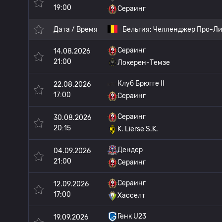
19:00
Сераинг
Дата / Время
Бельгия:
Челленджер Про-Ли
Сераинг
14.08.2026
21:00
Локерен-Темзе
Клуб Брюгге II
22.08.2026
17:00
Сераинг
Сераинг
30.08.2026
20:15
K. Lierse S.K.
Дендер
04.09.2026
21:00
Сераинг
Сераинг
12.09.2026
17:00
Хасселт
Генк U23
19.09.2026