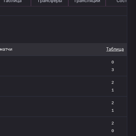
Таблица
Трансферы
Трансляции
Состав
 матчи
Таблица
0
3
2
1
2
1
2
0