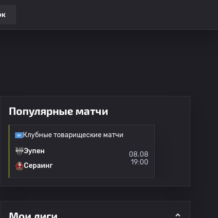
ок
Популярные матчи
Клубные товарищеские матчи
Эупен
08.08
19:00
Сераинг
Мои лиги