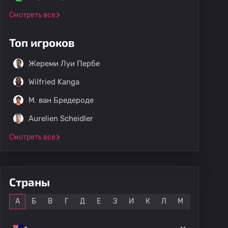
Смотреть все
Топ игроков
Жереми Луи Пербе
Wilfried Kanga
М. ван Бредероде
Aurelien Scheidler
Смотреть все
Страны
Все
А
Б
В
Г
Д
Е
З
И
К
Л
М
Н
О