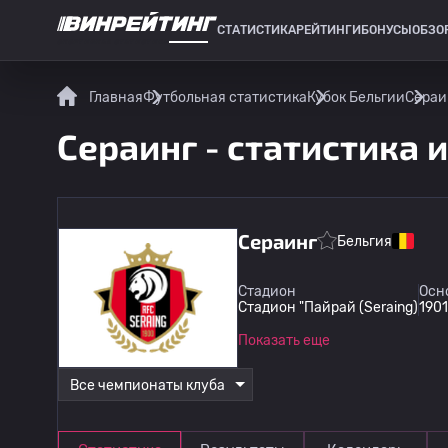
СТАТИСТИКА
РЕЙТИНГИ
БОНУСЫ
ОБЗО
СПОРТИВНАЯ СТАТИСТИКА
Главная
Футбольная статистика
Кубок Бельгии
Сераи
Сераинг - статистика 
Сераинг
Бельгия
Стадион
Осн
Стадион "Пайрай (Seraing)
1901
Показать еще
Все чемпионаты клуба