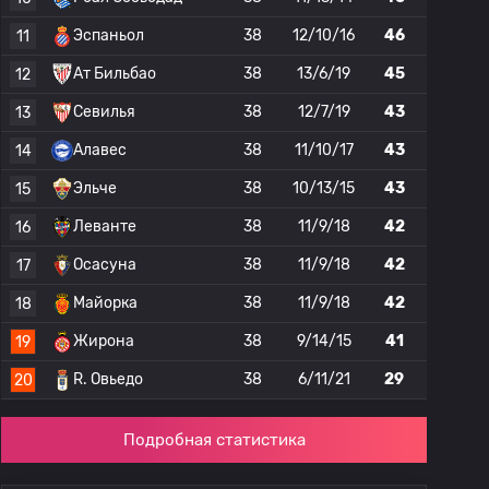
Эспаньол
38
12/10/16
46
11
Ат Бильбао
38
13/6/19
45
12
Севилья
38
12/7/19
43
13
Алавес
38
11/10/17
43
14
Эльче
38
10/13/15
43
15
Леванте
38
11/9/18
42
16
Осасуна
38
11/9/18
42
17
Майорка
38
11/9/18
42
18
Жирона
38
9/14/15
41
19
R. Овьедо
38
6/11/21
29
20
Подробная статистика