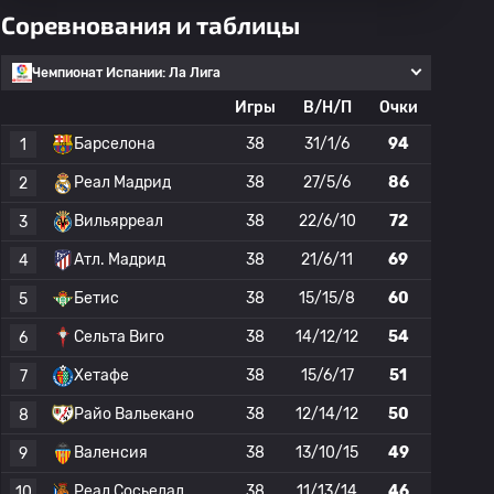
Соревнования и таблицы
Чемпионат Испании: Ла Лига
Игры
В/Н/П
Очки
Барселона
38
31/1/6
94
1
Реал Мадрид
38
27/5/6
86
2
Вильярреал
38
22/6/10
72
3
Атл. Мадрид
38
21/6/11
69
4
Бетис
38
15/15/8
60
5
Сельта Виго
38
14/12/12
54
6
Хетафе
38
15/6/17
51
7
Райо Вальекано
38
12/14/12
50
8
Валенсия
38
13/10/15
49
9
Реал Сосьедад
38
11/13/14
46
10