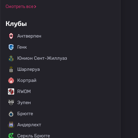
Смотреть все
Клубы
Антверпен
Генк
Юнион Сент-Жиллуаз
Шарлеруа
Кортрай
RWDM
Эупен
Брюгге
Андерлехт
Серкль Брюгге