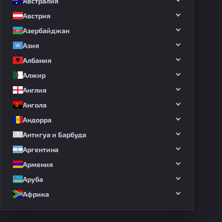
Австралия
Австрия
Азербайджан
Азия
Албания
Алжир
Англия
Ангола
Андорра
Антигуа и Барбуда
Аргентина
Армения
Аруба
Африка