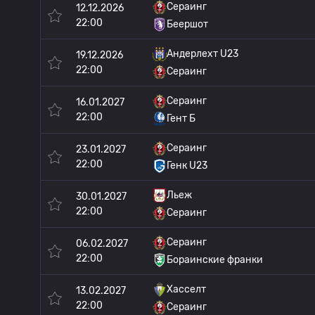
Сераинг
12.12.2026
22:00
Беершот
Андерлехт U23
19.12.2026
22:00
Сераинг
Сераинг
16.01.2027
22:00
Гент Б
Сераинг
23.01.2027
22:00
Генк U23
Льеж
30.01.2027
22:00
Сераинг
Сераинг
06.02.2027
22:00
Бораинские франки
Хасселт
13.02.2027
22:00
Сераинг