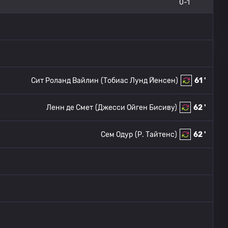
0-1
Сит Роланд Вайлин
(Тобиас Лунд Йенсен)
61 '
Ленн де Смет
(Джесси Ойген Бисиву)
62 '
Сем Одур
(Р. Тайтенс)
62 '