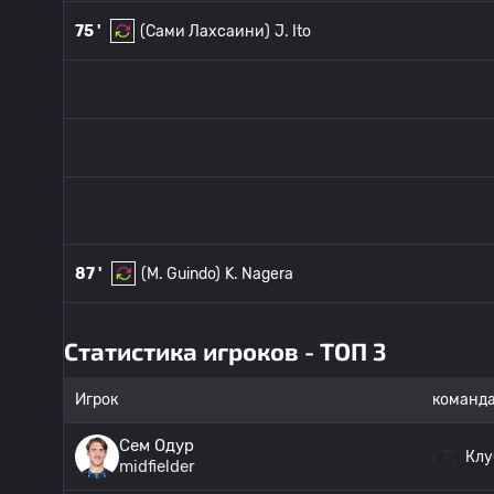
75 '
(Сами Лахсаини)
J. Ito
87 '
(M. Guindo)
K. Nagera
Статистика игроков - ТОП 3
Игрок
команд
Сем Одур
Клу
midfielder