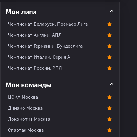
Мои лиги
Чемпионат Беларуси: Премьер Лига
Чемпионат Англии: АПЛ
Чемпионат Германии: Бундеслига
рогноз
Комментарии
Чемпионат Италии: Серия А
Чемпионат России: РПЛ
Мои команды
ЦСКА Москва
Динамо Москва
Локомотив Москва
Спартак Москва