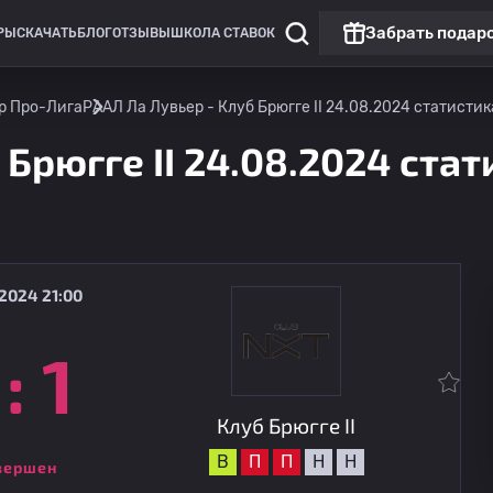
Забрать подар
РЫ
СКАЧАТЬ
БЛОГ
ОТЗЫВЫ
ШКОЛА СТАВОК
р Про-Лига
РААЛ Ла Лувьер - Клуб Брюгге II 24.08.2024 статистик
 Брюгге II 24.08.2024 ста
2024 21:00
:
1
Клубные товарищеские матчи
Клуб Брюгге II
сегодня
17:00
Ле Гавр
Клуб Брюгге II
В
П
П
Н
Н
вершен