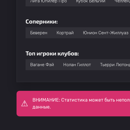
Лига Юпилер Про
Кубок Бельгии
Челлен
Соперники:
Беверен
Кортрай
Юнион Сент-Жиллуаз
Топ игроки клубов:
Вагане Фэй
Нолан Гиллот
Тьерри Лютон
ВНИМАНИЕ: Статистика может быть непол
данные.