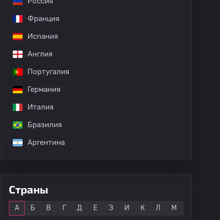
Россия
ие матчи
Франция
Испания
Англия
Португалия
Германия
Италия
Бразилия
Аргентина
Страны
Все
А
Б
В
Г
Д
Е
З
И
К
Л
М
Н
О