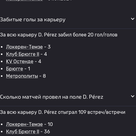
Забитые голы за карьеру
За всю карьеру D. Pérez забил более 20 гол/голов
Локерен-Темзе
- 3
Клуб Брюгге II
- 4
KV Остенде
- 4
Брюгге
- 1
Метрополиты
- 8
Сколько матчей провел на поле D. Pérez
За всю карьеру D. Pérez отыграл 109 встреч/встречи
Локерен-Темзе
- 10
Клуб Брюгге II
- 36