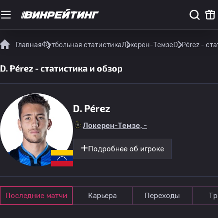
Главная
Футбольная статистика
Локерен-Темзе
D. Pérez - ст
D. Pérez - статистика и обзор
D. Pérez
Локерен-Темзе, -
Подробнее об игроке
Последние матчи
Карьера
Переходы
Тр