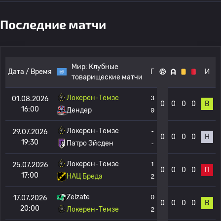
Последние матчи
Мир:
Клубные
Дата / Время
Г
И
товарищеские матчи
Локерен-Темзе
3
01.08.2026
0
0
0
0
В
16:00
Дендер
0
Локерен-Темзе
-
29.07.2026
0
0
0
0
Н
19:30
Патро Эйсден
-
Локерен-Темзе
1
25.07.2026
0
0
0
0
П
17:00
НАЦ Бреда
2
Zelzate
0
17.07.2026
0
0
0
0
В
20:00
Локерен-Темзе
2