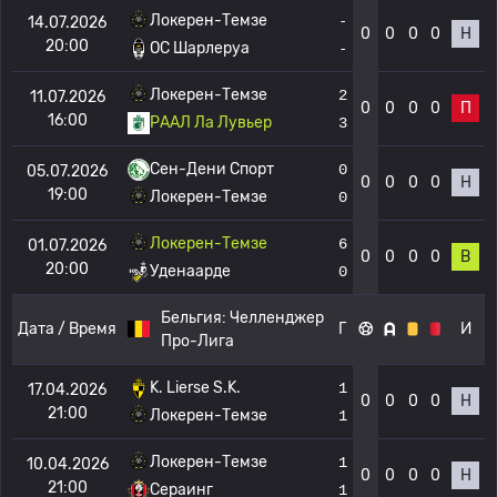
Локерен-Темзе
-
14.07.2026
0
0
0
0
Н
20:00
OC Шарлеруа
-
Локерен-Темзе
2
11.07.2026
0
0
0
0
П
16:00
РААЛ Ла Лувьер
3
Сен-Дени Спорт
0
05.07.2026
0
0
0
0
Н
19:00
Локерен-Темзе
0
Локерен-Темзе
6
01.07.2026
0
0
0
0
В
20:00
Уденаарде
0
Бельгия:
Челленджер
Дата / Время
Г
И
Про-Лига
K. Lierse S.K.
1
17.04.2026
0
0
0
0
Н
21:00
Локерен-Темзе
1
Локерен-Темзе
1
10.04.2026
0
0
0
0
Н
21:00
Сераинг
1