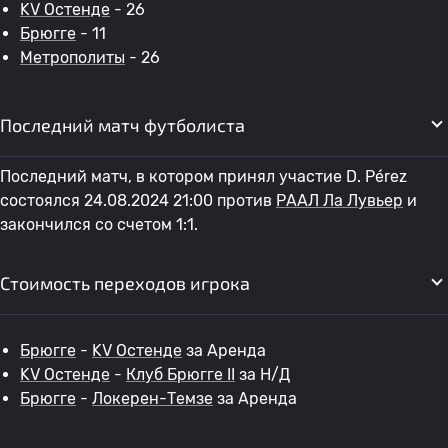
KV Остенде
- 26
Брюгге
- 11
Метрополиты
- 26
Последний матч футболиста
Последний матч, в котором принял участие D. Pérez
состоялся 24.08.2024 21:00 против
РААЛ Ла Лувьер
и
закончился со счетом 1:1.
Стоимость переходов игрока
Брюгге
-
KV Остенде
за Аренда
KV Остенде
-
Клуб Брюгге II
за Н/Д
Брюгге
-
Локерен-Темзе
за Аренда