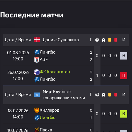
Последние матчи
Дата / Время
Дания:
Суперлига
Г
И
Лингбю
2
01.08.2026
0
0
0
0
Н
19:00
AGF
2
ФК Копенгаген
3
26.07.2026
1
0
0
0
П
17:00
Лингбю
2
Мир:
Клубные
Дата / Время
Г
И
товарищеские матчи
Хиллерод
0
18.07.2026
0
0
0
0
В
14:00
Лингбю
1
Пасха
0
10.07.2026