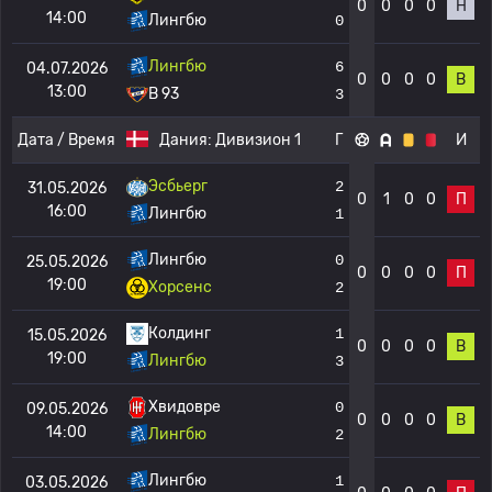
0
0
0
0
Н
14:00
Лингбю
0
Лингбю
6
04.07.2026
0
0
0
0
В
13:00
B 93
3
Дата / Время
Дания:
Дивизион 1
Г
И
Эсбьерг
2
31.05.2026
0
1
0
0
П
16:00
Лингбю
1
Лингбю
0
25.05.2026
0
0
0
0
П
19:00
Хорсенс
2
Колдинг
1
15.05.2026
0
0
0
0
В
19:00
Лингбю
3
Хвидовре
0
09.05.2026
0
0
0
0
В
14:00
Лингбю
2
Лингбю
1
03.05.2026