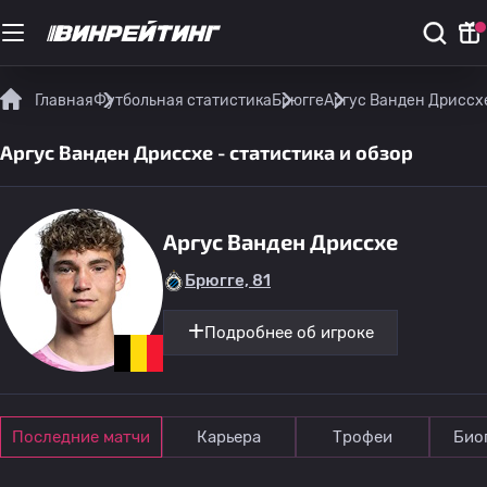
Главная
Футбольная статистика
Брюгге
Аргус Ванден Дриссхе
Аргус Ванден Дриссхе - статистика и обзор
Аргус Ванден Дриссхе
Брюгге, 81
Подробнее об игроке
Последние матчи
Карьера
Трофеи
Био