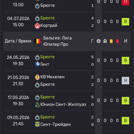
0
0
0
0
П
13:00
Брюгге
1
Брюгге
4
04.07.2026
0
0
0
0
В
15:00
Кортрай
2
Бельгия:
Лига
Дата / Время
Г
И
Юпилер Про
Брюгге
5
24.05.2026
0
0
0
0
В
19:30
Гент
0
КВ Мехелен
2
21.05.2026
0
0
0
0
Н
21:30
Брюгге
2
Брюгге
5
17.05.2026
0
0
0
0
В
19:30
Юнион Сент-Жиллуаз
0
Брюгге
2
09.05.2026
0
0
0
0
В
21:45
Синт-Трюйден
0