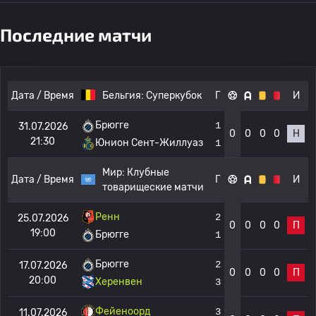
Последние матчи
Дата / Время
Бельгия:
Суперкубок
Г
И
Брюгге
1
31.07.2026
0
0
0
0
Н
21:30
Юнион Сент-Жиллуаз
1
Мир:
Клубные
Дата / Время
Г
И
товарищеские матчи
Ренн
2
25.07.2026
0
0
0
0
П
19:00
Брюгге
1
Брюгге
2
17.07.2026
0
0
0
0
П
20:00
Херенвен
3
Фейеноорд
3
11.07.2026