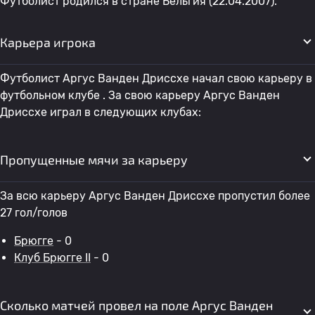
Футболист родился в стране Бельгия (22.04.2007).
Карьера игрока
Футболист Аргус Ванден Дриссхе начал свою карьеру в
футбольном клубе . За свою карьеру Аргус Ванден
Дриссхе играл в следующих клубах:
Пропущенные мячи за карьеру
За всю карьеру Аргус Ванден Дриссхе пропустил более
27 гол/голов
Брюгге
- 0
Клуб Брюгге II
- 0
Сколько матчей провел на поле Аргус Ванден