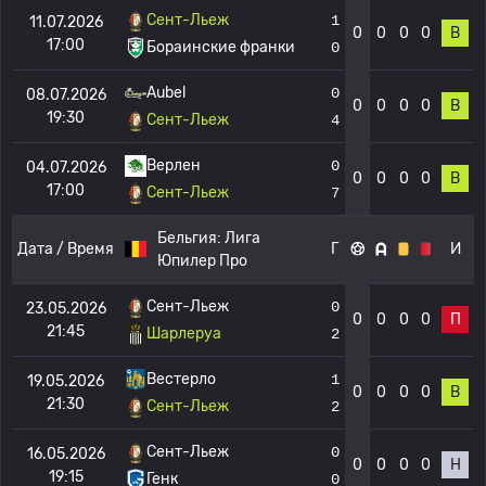
Сент-Льеж
1
11.07.2026
0
0
0
0
В
17:00
Бораинские франки
0
Aubel
0
08.07.2026
0
0
0
0
В
19:30
Сент-Льеж
4
Верлен
0
04.07.2026
0
0
0
0
В
17:00
Сент-Льеж
7
Бельгия:
Лига
Дата / Время
Г
И
Юпилер Про
Сент-Льеж
0
23.05.2026
0
0
0
0
П
21:45
Шарлеруа
2
Вестерло
1
19.05.2026
0
0
0
0
В
21:30
Сент-Льеж
2
Сент-Льеж
0
16.05.2026
0
0
0
0
Н
19:15
Генк
0