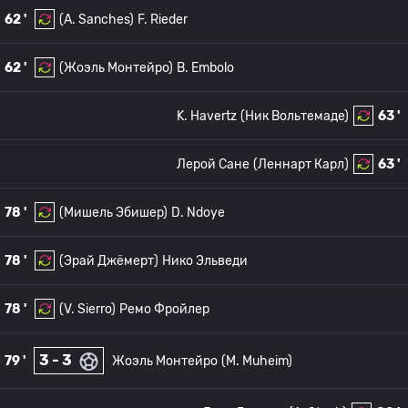
62 '
(A. Sanches)
F. Rieder
62 '
(Жоэль Монтейро)
B. Embolo
K. Havertz
(Ник Вольтемаде)
63 '
Лерой Сане
(Леннарт Карл)
63 '
78 '
(Мишель Эбишер)
D. Ndoye
78 '
(Эрай Джёмерт)
Нико Эльведи
78 '
(V. Sierro)
Ремо Фройлер
3 - 3
79 '
Жоэль Монтейро
(M. Muheim)