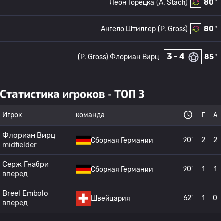
Леон Горецка
(A. Stach)
80 '
Ангело Штиллер
(P. Gross)
80 '
3 - 4
(P. Gross)
Флориан Вирц
85 '
Статистика игроков - ТОП 3
Игрок
команда
Г
А
Флориан Вирц
90’
2
2
Сборная Германии
midfielder
Серж Гнабри
90’
1
1
Сборная Германии
вперед
Breel Embolo
62’
1
0
Швейцария
вперед