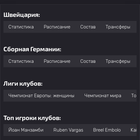
Швейцария:
Статистика
Расписание
Состав
Трансферы
Сборная Германии:
Статистика
Расписание
Состав
Трансферы
Лиги клубов:
Чемпионат Европы: женщины
Чемпионат мира
Тов
Топ игроки клубов:
Йоан Манзамби
Ruben Vargas
Breel Embolo
Kai 