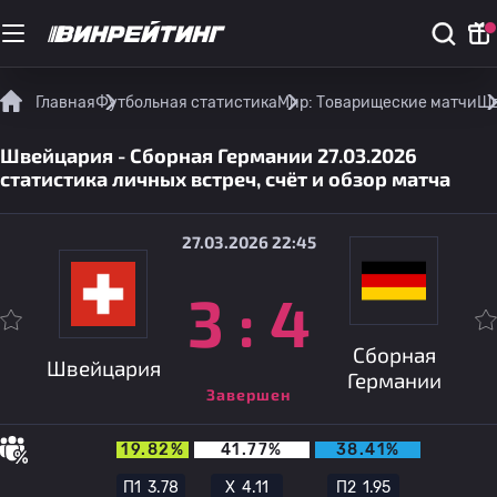
Главная
Футбольная статистика
Мир: Товарищеские матчи
Шв
Швейцария - Сборная Германии 27.03.2026
статистика личных встреч, счёт и обзор матча
27.03.2026 22:45
3
:
4
Сборная
Швейцария
Германии
Завершен
19.82%
41.77%
38.41%
П1
3.78
Х
4.11
П2
1.95