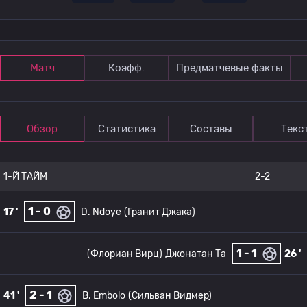
Матч
Коэфф.
Предматчевые факты
Обзор
Статистика
Составы
Текс
1-Й ТАЙМ
2-2
1 - 0
17 '
D. Ndoye
(Гранит Джака)
1 - 1
(Флориан Вирц)
Джонатан Та
26 '
2 - 1
41 '
B. Embolo
(Сильван Видмер)