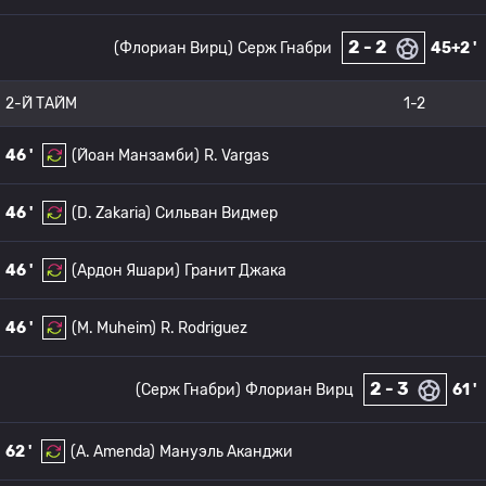
2 - 2
(Флориан Вирц)
Серж Гнабри
45+2 '
2-Й ТАЙМ
1-2
46 '
(Йоан Манзамби)
R. Vargas
46 '
(D. Zakaria)
Сильван Видмер
46 '
(Ардон Яшари)
Гранит Джака
46 '
(M. Muheim)
R. Rodriguez
2 - 3
(Серж Гнабри)
Флориан Вирц
61 '
62 '
(A. Amenda)
Мануэль Аканджи