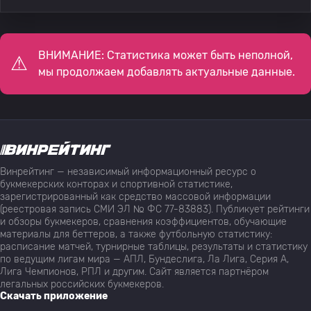
ВНИМАНИЕ: Статистика может быть неполной,
мы продолжаем добавлять актуальные данные.
Винрейтинг — независимый информационный ресурс о
букмекерских конторах и спортивной статистике,
зарегистрированный как средство массовой информации
(реестровая запись СМИ ЭЛ № ФС 77-83883). Публикует рейтинги
и обзоры букмекеров, сравнения коэффициентов, обучающие
материалы для беттеров, а также футбольную статистику:
расписание матчей, турнирные таблицы, результаты и статистику
по ведущим лигам мира — АПЛ, Бундеслига, Ла Лига, Серия А,
Лига Чемпионов, РПЛ и другим. Сайт является партнёром
легальных российских букмекеров.
Скачать приложение