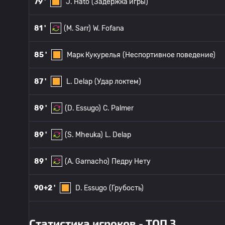
79 '
J. Hato
(Задержка игры)
81 '
(M. Sarr)
W. Fofana
85 '
Марк Кукурелья
(Неспортивное поведение)
87 '
L. Delap
(Удар локтем)
89 '
(D. Essugo)
C. Palmer
89 '
(S. Mheuka)
L. Delap
89 '
(A. Garnacho)
Педру Нету
90+2 '
D. Essugo
(Грубость)
Статистика игроков - ТОП 3