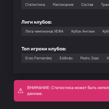
Статистика
Расписание
Состав
Тра
Лиги клубов:
Лига чемпионов УЕФА
Кубок Англии
Куб
Топ игроки клубов:
Enzo Fernandez
Estêvão
Pedro Joao
Х
ВНИМАНИЕ: Статистика может быть непол
данные.