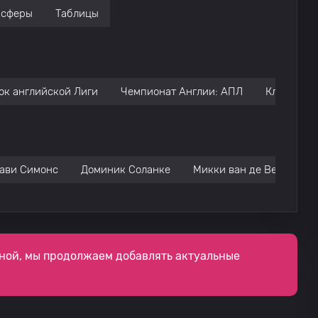
нсферы
Таблицы
ок английской Лиги
Чемпионат Англии: АПЛ
Клубные т
ави Симонс
Доминик Соланке
Микки ван де Вен
ной, мы продолжаем добавлять актуальные