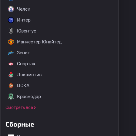
Челси
Интер
Ювентус
Манчестер Юнайтед
Зенит
Спартак
Локомотив
ЦСКА
Краснодар
Смотреть все
Сборные