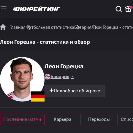
Главная
Футбольная статистика
Бавария
Леон Горецка - стат
Леон Горецка - статистика и обзор
Леон Горецка
Бавария, -
Подробнее об игроке
Последние матчи
Карьера
Переходы
Спис