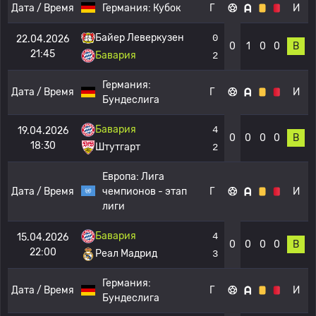
Дата / Время
Германия:
Кубок
Г
И
Байер Леверкузен
0
22.04.2026
0
1
0
0
В
21:45
Бавария
2
Германия:
Дата / Время
Г
И
Бундеслига
Бавария
4
19.04.2026
0
0
0
0
В
18:30
Штутгарт
2
Европа:
Лига
Дата / Время
чемпионов - этап
Г
И
лиги
Бавария
4
15.04.2026
0
0
0
0
В
22:00
Реал Мадрид
3
Германия:
Дата / Время
Г
И
Бундеслига