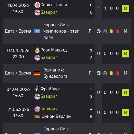
Санкт-Паули
0
11.04.2026
1
1
0
0
В
19:30
Бавария
5
Европа:
Лига
Дата / Время
чемпионов - этап
Г
И
лиги
Реал Мадрид
1
07.04.2026
0
0
0
0
В
22:00
Бавария
2
Германия:
Дата / Время
Г
И
Бундеслига
Фрайбург
2
04.04.2026
0
0
0
0
В
16:30
Бавария
3
Бавария
4
21.03.2026
0
0
0
0
В
17:30
Юнион Берлин
0
Европа:
Лига