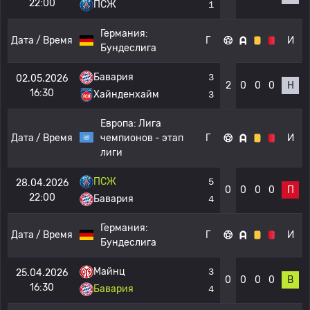
22:00
ПСЖ
1
Германия:
Дата / Время
Г
И
Бундеслига
Бавария
3
02.05.2026
2
0
0
0
Н
16:30
Хайнденхайм
3
Европа:
Лига
Дата / Время
чемпионов - этап
Г
И
лиги
ПСЖ
5
28.04.2026
0
0
0
0
П
22:00
Бавария
4
Германия:
Дата / Время
Г
И
Бундеслига
Майнц
3
25.04.2026
0
0
0
0
В
16:30
Бавария
4