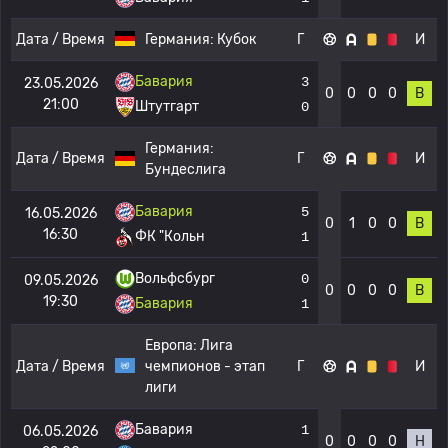
Дата / Время
Германия:
Кубок
Г
И
Бавария
3
23.05.2026
0
0
0
0
В
21:00
Штутгарт
0
Германия:
Дата / Время
Г
И
Бундеслига
Бавария
5
16.05.2026
0
1
0
0
В
16:30
ФК "Кольн
1
Вольфсбург
0
09.05.2026
0
0
0
0
В
19:30
Бавария
1
Европа:
Лига
Дата / Время
чемпионов - этап
Г
И
лиги
Бавария
1
06.05.2026
0
0
0
0
Н