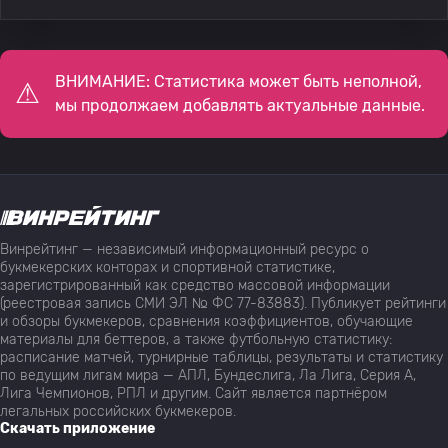
ВНИМАНИЕ: Статистика может быть неполной,
мы продолжаем добавлять актуальные данные.
Винрейтинг — независимый информационный ресурс о
букмекерских конторах и спортивной статистике,
зарегистрированный как средство массовой информации
(реестровая запись СМИ ЭЛ № ФС 77-83883). Публикует рейтинги
и обзоры букмекеров, сравнения коэффициентов, обучающие
материалы для беттеров, а также футбольную статистику:
расписание матчей, турнирные таблицы, результаты и статистику
по ведущим лигам мира — АПЛ, Бундеслига, Ла Лига, Серия А,
Лига Чемпионов, РПЛ и другим. Сайт является партнёром
легальных российских букмекеров.
Скачать приложение