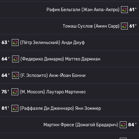
Рафик Бельгали
(Жан Акпа-Акпро)
61 '
Томаш Суслов
(Амин Сарр)
61 '
63 '
(Пётр Зелиньский)
Анди Диуф
64 '
(Федерико Димарко)
Маттео Дармиан
64 '
(F. Эспозито)
Анж-Йоан Бонни
75 '
(M. Mosconi)
Лаутаро Мартинес
81 '
(Раффаэле Ди Дженнаро)
Янн Зоммер
Мартин Фресе
(Домагой Брадарич)
84 '