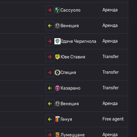
Аренда
Сассуоло
Аренда
Венеция
Аренда
Одаче Черигнола
Transfer
Юве Ставия
Transfer
Специя
Transfer
Казарано
Аренда
Венеция
Free agent
Генуя
Аренда
Лумеццане