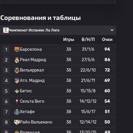
Соревнования и таблицы
Чемпионат Испании: Ла Лига
Игры
В/Н/П
Очки
Барселона
38
31/1/6
94
1
Реал Мадрид
38
27/5/6
86
2
Вильярреал
38
22/6/10
72
3
Атл. Мадрид
38
21/6/11
69
4
Бетис
38
15/15/8
60
5
Сельта Виго
38
14/12/12
54
6
Хетафе
38
15/6/17
51
7
Райо Вальекано
38
12/14/12
50
8
Валенсия
38
13/10/15
49
9