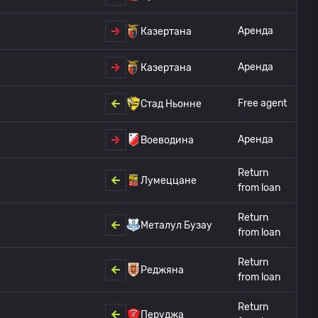
Аренда
Казертана
Аренда
Казертана
Free agent
Стад Ньонне
Аренда
Воеводина
Return
Лумеццане
from loan
Return
Металул Бузау
from loan
Return
Реджяна
from loan
Return
Перуджа