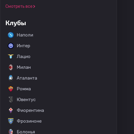
Смотреть все
Клубы
Наполи
Интер
Лацио
Милан
Аталанта
Ромма
Ювентус
Фиорентина
Фрозиноне
Болонья