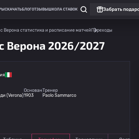
Забрать подар
РЫ
СКАЧАТЬ
БЛОГ
ОТЗЫВЫ
ШКОЛА СТАВОК
с Верона статистика и расписание матчей
Переходы
с Верона 2026/2027
ия
Лига Европы
Основан
Тренер
ди (Verona)
1903
Paolo Sammarco
Омония
13.08
20:00
Линкольн Ред Импс