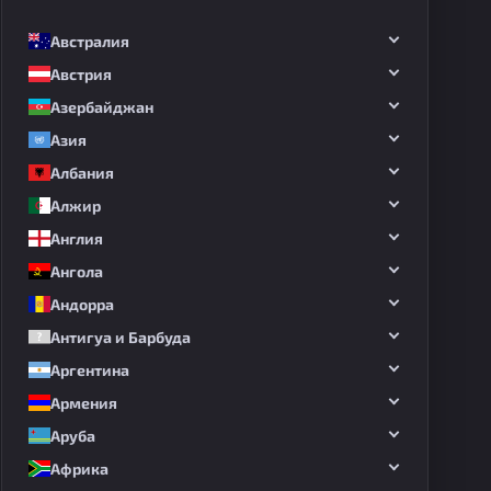
Австралия
Австрия
Азербайджан
Азия
Албания
Алжир
Англия
Ангола
Андорра
Антигуа и Барбуда
Аргентина
Армения
Аруба
Африка