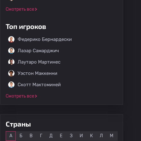
Смотреть все
Топ игроков
Федерико Бернардески
Лазар Самарджич
Лаутаро Мартинес
Уэстон Маккенни
Скотт Мактоминей
Смотреть все
Страны
Все
А
Б
В
Г
Д
Е
З
И
К
Л
М
Н
О