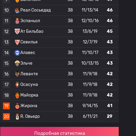
Реал Сосьедад
38
11/13/14
46
10
Эспаньол
38
12/10/16
46
11
Ат Бильбао
38
13/6/19
45
12
Севилья
38
12/7/19
43
13
Алавес
38
11/10/17
43
14
Эльче
38
10/13/15
43
15
Леванте
38
11/9/18
42
16
Осасуна
38
11/9/18
42
17
Майорка
38
11/9/18
42
18
Жирона
38
9/14/15
41
19
R. Овьедо
38
6/11/21
29
20
Подробная статистика