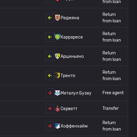
from loan
Return
Реджяна
from loan
Return
Карраресе
from loan
Return
Арциньяно
from loan
Return
Тренто
from loan
Free agent
Металул Бузау
Transfer
Серветт
Return
Хоффенхайм
from loan