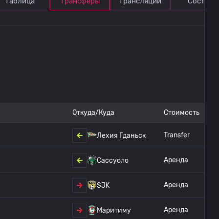
Таблица
Трансферы
Трансляции
Состав
Откуда/Куда
Стоимость
Transfer
Лехия Гданьск
Аренда
Сассуоло
Аренда
SJK
Аренда
Маритиму