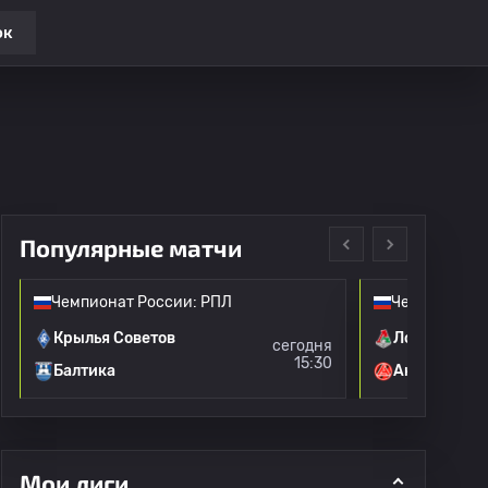
ок
Популярные матчи
Чемпионат России: РПЛ
Чемпионат Р
Крылья Советов
Локомотив 
сегодня
15:30
Балтика
Акрон
Мои лиги