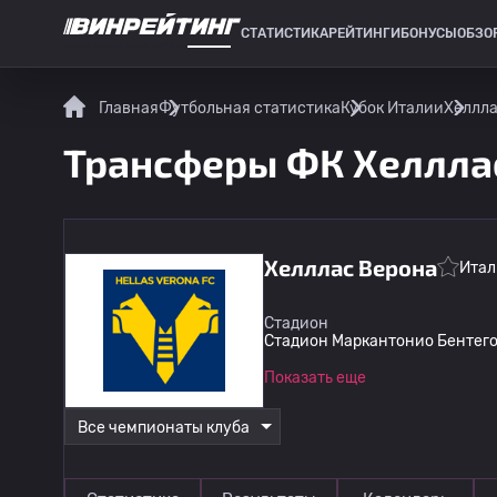
СТАТИСТИКА
РЕЙТИНГИ
БОНУСЫ
ОБЗО
СПОРТИВНАЯ СТАТИСТИКА
Главная
Футбольная статистика
Кубок Италии
Хеллла
Трансферы ФК Хеллла
Хелллас Верона
Итал
Стадион
Стадион Маркантонио Бентего
Показать еще
Все чемпионаты клуба