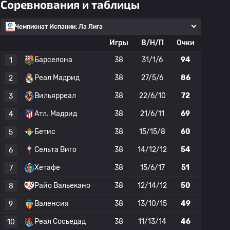
Соревнования и таблицы
Чемпионат Испании: Ла Лига
Игры
В/Н/П
Очки
Барселона
38
31/1/6
94
1
Реал Мадрид
38
27/5/6
86
2
Вильярреал
38
22/6/10
72
3
Атл. Мадрид
38
21/6/11
69
4
Бетис
38
15/15/8
60
5
Сельта Виго
38
14/12/12
54
6
Хетафе
38
15/6/17
51
7
Райо Вальекано
38
12/14/12
50
8
Валенсия
38
13/10/15
49
9
Реал Сосьедад
38
11/13/14
46
10