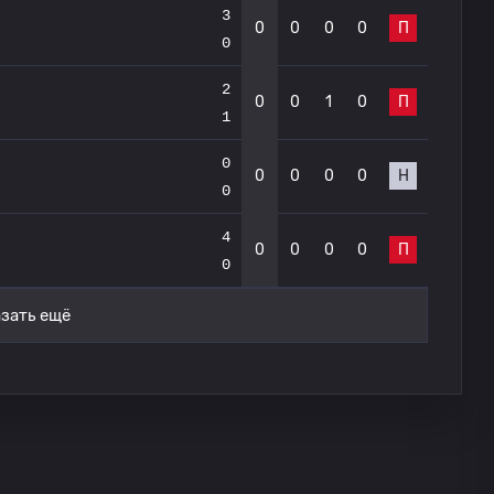
3
0
0
0
0
П
0
2
0
0
1
0
П
1
0
0
0
0
0
Н
0
4
0
0
0
0
П
0
зать ещё