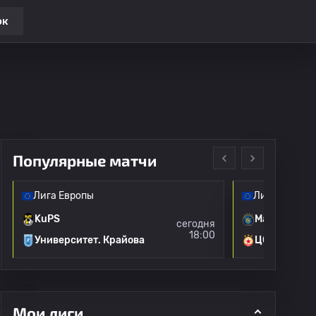
ок
Популярные матчи
Лига Европы
Лига Европы
KuPS
Маккаби Те
сегодня
18:00
Университет. Крайова
ЦСКА Софи
Мои лиги