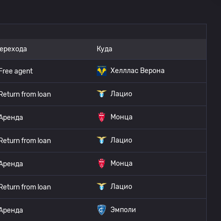
перехода
Куда
Хелллас Верона
Free agent
Лацио
Return from loan
Монца
Аренда
Лацио
Return from loan
Монца
Аренда
Лацио
Return from loan
Эмполи
Аренда