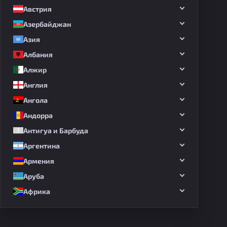
Австрия
Азербайджан
Азия
Албания
Алжир
Англия
Ангола
Андорра
Антигуа и Барбуда
Аргентина
Армения
Аруба
Африка