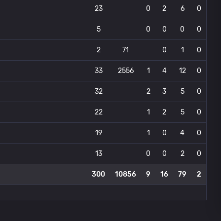
23
0
2
6
0
5
0
0
0
0
2
71
0
1
0
33
2556
1
4
12
0
32
2
3
5
0
22
1
2
5
0
19
1
0
4
0
13
0
0
2
0
300
10856
9
16
79
2