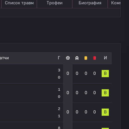
Список травм
Трофеи
Биография
Коммен
атчи
Г
И
3
0
0
0
0
В
0
1
0
0
0
0
В
0
2
0
0
0
0
В
1
8