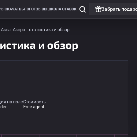
Забрать подар
РЫ
СКАЧАТЬ
БЛОГ
ОТЗЫВЫ
ШКОЛА СТАВОК
Акпа-Акпро - статистика и обзор
истика и обзор
Лига Европы
Линкольн Ред Импс
сегодня
ия на поле
Стоимость
20:00
Омония
lder
Free agent