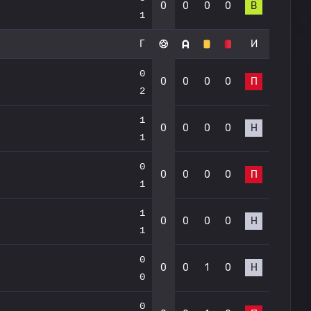
0
0
0
0
В
1
Г
И
0
0
0
0
0
П
2
1
0
0
0
0
Н
1
0
0
0
0
0
П
1
1
0
0
0
0
Н
1
0
0
0
1
0
Н
0
0