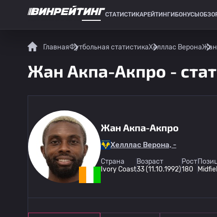
СТАТИСТИКА
РЕЙТИНГИ
БОНУСЫ
ОБЗО
СПОРТИВНАЯ СТАТИСТИКА
Главная
Футбольная статистика
Хелллас Верона
Жан 
Жан Акпа-Акпро - стат
Жан Акпа-Акпро
Хелллас Верона, -
Страна
Возраст
Рост
Позиц
Ivory Coast
33 (11.10.1992)
180
Midfie