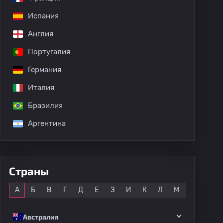
Испания
дных матчей
Англия
Португалия
Германия
Италия
Бразилия
Аргентина
Страны
Все
А
Б
В
Г
Д
Е
З
И
К
Л
М
Н
О
Австралия