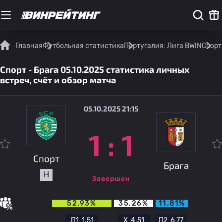
Главная
Футбольная статистика
Португалия: Лига BWIN
Спорт
Спорт - Брага 05.10.2025 статистика личных
встреч, счёт и обзор матча
05.10.2025 21:15
1
:
1
Спорт
Брага
Н
Завершен
52.93%
35.26%
11.81%
П1
1.51
Х
4.51
П2
6.77