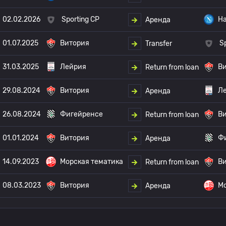
02.02.2026
Sporting CP
Н
Аренда
01.07.2025
Витория
S
Transfer
31.03.2025
Лейрия
В
Return from loan
29.08.2024
Витория
Л
Аренда
26.08.2024
Фигейренсе
В
Return from loan
01.01.2024
Витория
Ф
Аренда
14.09.2023
Морская тематика
В
Return from loan
08.03.2023
Витория
Мо
Аренда