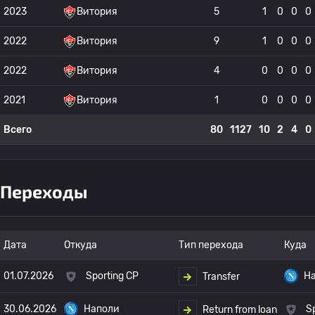
2023
Витория
5
1
0
0
0
2022
Витория
9
1
0
0
0
2022
Витория
4
0
0
0
0
2021
Витория
1
0
0
0
0
Всего
80
1127
10
2
4
0
Переходы
Дата
Откуда
Тип перехода
Куда
01.07.2026
Sporting CP
Н
Transfer
30.06.2026
Наполи
S
Return from loan