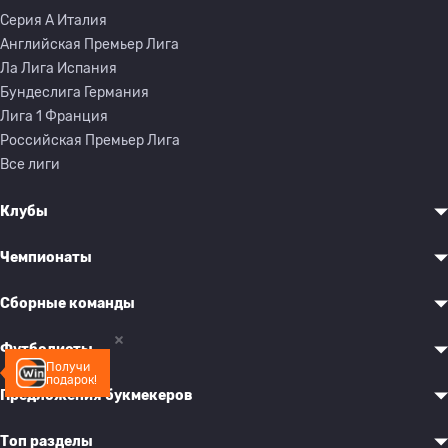
Серия A Италия
Английская Премьер Лига
Ла Лига Испания
Бундеслига Германия
Лига 1 Франция
Российская Премьер Лига
Все лиги
Клубы
Чемпионаты
Сборные команды
Футболисты
Получи
подарок!
Предложения букмекеров
Топ разделы