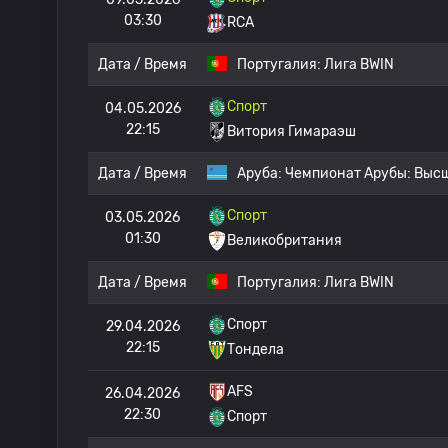
03:30
RCA
Дата / Время
Португалия:
Лига BWIN
Спорт
04.05.2026
22:15
Витория Гимараэш
Дата / Время
Аруба:
Чемпионат Арубы: Выс
Спорт
03.05.2026
01:30
Великобритания
Дата / Время
Португалия:
Лига BWIN
Спорт
29.04.2026
22:15
Тондела
AFS
26.04.2026
22:30
Спорт