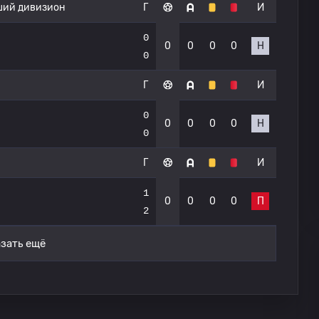
ший дивизион
Г
И
0
0
0
0
0
Н
0
Г
И
0
0
0
0
0
Н
0
Г
И
1
0
0
0
0
П
2
зать ещё