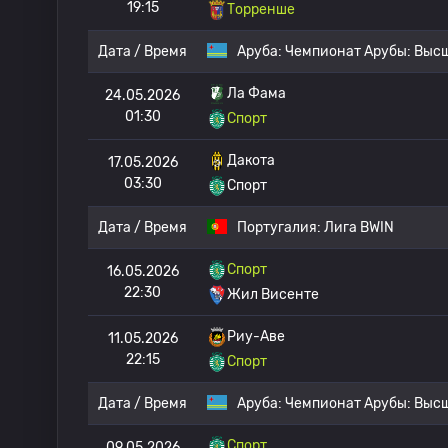
19:15
Торренше
Дата / Время
Аруба:
Чемпионат Арубы: Выс
Ла Фама
24.05.2026
01:30
Спорт
Дакота
17.05.2026
03:30
Спорт
Дата / Время
Португалия:
Лига BWIN
Спорт
16.05.2026
22:30
Жил Висенте
Риу-Аве
11.05.2026
22:15
Спорт
Дата / Время
Аруба:
Чемпионат Арубы: Выс
Спорт
09.05.2026