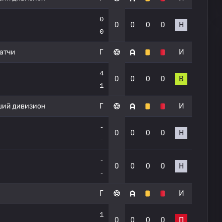
0
0
0
0
0
Н
0
атчи
Г
И
4
0
0
0
0
В
1
ший дивизион
Г
И
-
0
0
0
0
Н
-
-
0
0
0
0
Н
-
Г
И
1
0
0
0
0
П