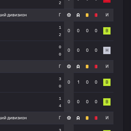
2
ший дивизион
Г
И
1
0
0
0
0
В
2
0
0
0
0
0
Н
0
Г
И
3
0
1
0
0
В
0
1
0
0
0
0
В
4
ший дивизион
Г
И
3