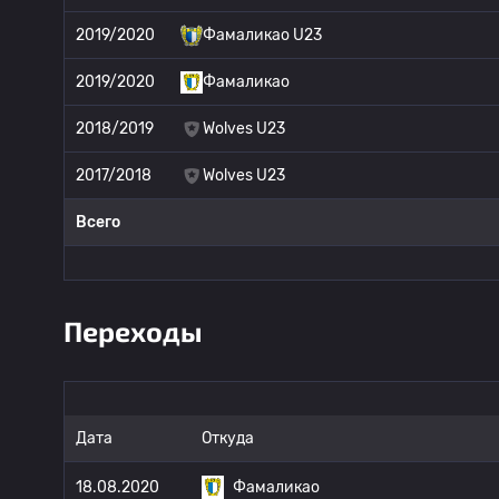
2019/2020
Фамаликао U23
2019/2020
Фамаликао
2018/2019
Wolves U23
2017/2018
Wolves U23
Всего
Переходы
Дата
Откуда
18.08.2020
Фамаликао