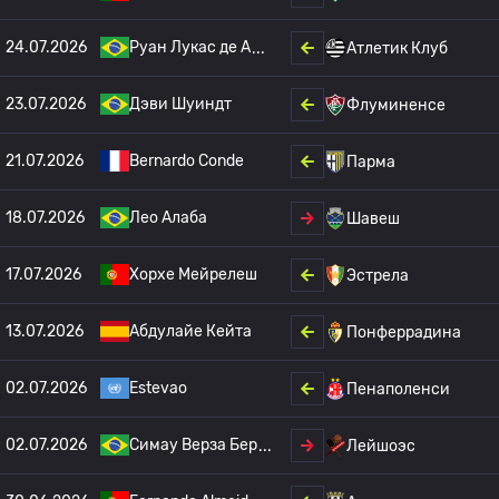
24.07.2026
Руан Лукас де А
Атлетик Клуб
23.07.2026
Дэви Шуиндт
Флуминенсе
21.07.2026
Bernardo Conde
Парма
18.07.2026
Лео Алаба
Шавеш
17.07.2026
Хорхе Мейрелеш
Эстрела
13.07.2026
Абдулайе Кейта
Понферрадина
02.07.2026
Estevao
Пенаполенси
02.07.2026
Симау Верза Бер
Лейшоэс