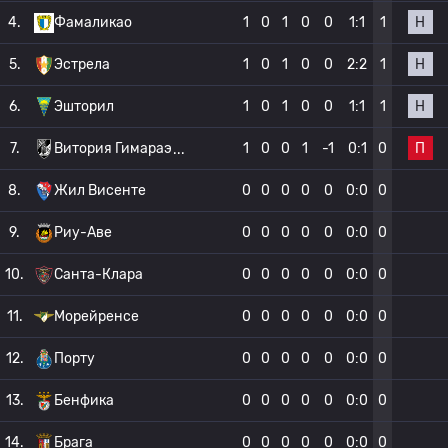
Н
4.
Фамаликао
1
0
1
0
0
1:1
1
Н
5.
Эстрела
1
0
1
0
0
2:2
1
Н
6.
Эшторил
1
0
1
0
0
1:1
1
П
7.
Витория Гимараэ
1
0
0
1
-1
0:1
0
8.
Жил Висенте
0
0
0
0
0
0:0
0
9.
Риу-Аве
0
0
0
0
0
0:0
0
10.
Санта-Клара
0
0
0
0
0
0:0
0
11.
Морейренсе
0
0
0
0
0
0:0
0
12.
Порту
0
0
0
0
0
0:0
0
13.
Бенфика
0
0
0
0
0
0:0
0
14.
Брага
0
0
0
0
0
0:0
0