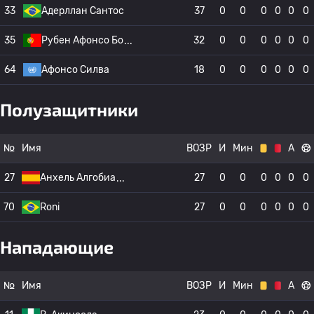
33
Адерллан Сантос
37
0
0
0
0
0
0
35
Рубен Афонсо Бо
32
0
0
0
0
0
0
64
Афонсо Силва
18
0
0
0
0
0
0
Полузащитники
№
Имя
ВОЗР
И
Мин
А
27
Анхель Алгобиа
27
0
0
0
0
0
0
70
Roni
27
0
0
0
0
0
0
Нападающие
№
Имя
ВОЗР
И
Мин
А