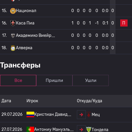
15.
Национал
0
0
0
0
0
0:0
0
П
16.
Каса Пиа
1
0
0
1
-1
0:1
0
17.
Академико Виейр
0
0
0
0
0
0:0
0
18.
Алверка
0
0
0
0
0
0:0
0
Трансферы
Все
Пришли
Ушли
Дата
Игрок
Откуда/Куда
29.07.2026
Кристиан Давид
Мец
27.07.2026
Антониу Мануэль
Тондела