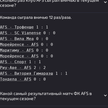
Сколько раз клуб AFS сыграл вничью в текущем
сезоне?
Команда сыграла вничью 12 раз/раза.
AFS - Трофенше
 1 : 1
AFS - SC Vianense
 0 : 0
AFS - Вила Меа
 0 : 0
Морейренсе - AFS
 0 : 0
Маритиму - AFS
 0 : 0
Морейренсе - AFS
 0 : 0
AFS - Спорт
 1 : 1
Риу-Аве - AFS
 2 : 2
AFS - Витория Гимараэш
 1 : 1
Тондела - AFS
 0 : 0
Какой самый результативный матч ФК AFS в
текущем сезоне?