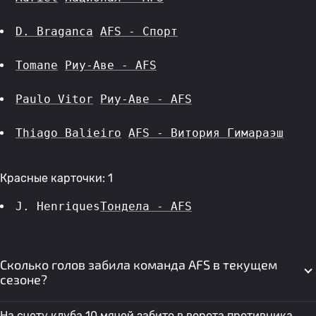
D. Braganca
AFS - Спорт
Tomane
Риу-Аве - AFS
Paulo Vitor
Риу-Аве - AFS
Thiago Balieiro
AFS - Витория Гимараэш
Красные карточки: 1
J. Henriques
Тондела - AFS
Сколько голов забила команда AFS в текущем
сезоне?
На счету клуба 10 мячей забито в ворота противника.