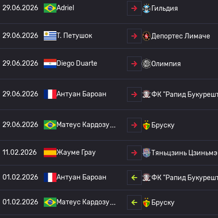
29.06.2026
Adriel
Гильдия
29.06.2026
T. Петушок
Депортес Лимаче
29.06.2026
Diego Duarte
Олимпия
29.06.2026
Антуан Бароан
ФК "Рапид Букуреш
29.06.2026
Матеус Кардозу
Бруску
11.02.2026
Жауме Грау
Тяньцзинь Цзиньмэ
01.02.2026
Антуан Бароан
ФК "Рапид Букуреш
01.02.2026
Матеус Кардозу
Бруску