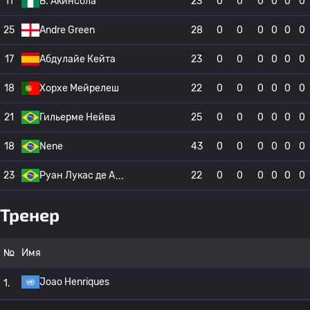
11
B. Акинсола
23
0
0
0
0
0
0
25
Andre Green
28
0
0
0
0
0
0
17
Абдулайе Кейта
23
0
0
0
0
0
0
18
Хорхе Мейрелеш
22
0
0
0
0
0
0
21
Гильерме Нейва
25
0
0
0
0
0
0
18
Nene
43
0
0
0
0
0
0
23
Руан Лукас де А
22
0
0
0
0
0
0
Тренер
№
Имя
Joao Henriques
1.