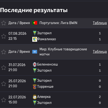
Последние результаты
Дата / Время
Португалия:
Лига BWIN
Таблица
Эшторил
1
07.08.2026
22:15
Фамаликао
1
Мир:
Клубные товарищеские
Дата / Время
Таблица
матчи
Белененсеш
1
31.07.2026
21:00
Эшторил
1
Эшторил
0
25.07.2026
21:00
Торренше
0
Алверка
2
22.07.2026
15:00
Эшторил
0