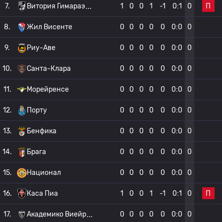
П
7.
Витория Гимараэ
1
0
0
1
-1
0:1
0
8.
Жил Висенте
0
0
0
0
0
0:0
0
9.
Риу-Аве
0
0
0
0
0
0:0
0
10.
Санта-Клара
0
0
0
0
0
0:0
0
11.
Морейренсе
0
0
0
0
0
0:0
0
12.
Порту
0
0
0
0
0
0:0
0
13.
Бенфика
0
0
0
0
0
0:0
0
14.
Брага
0
0
0
0
0
0:0
0
15.
Национал
0
0
0
0
0
0:0
0
П
16.
Каса Пиа
1
0
0
1
-1
0:1
0
17.
Академико Виейр
0
0
0
0
0
0:0
0