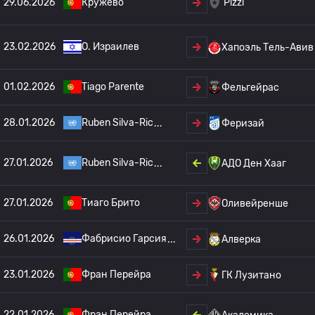
29.06.2026
Кружево
Pizzi
23.02.2026
O. Израилев
Хапоэль Тель-Авив
01.02.2026
Tiago Parente
Фельгейрас
28.01.2026
Ruben Silva-Ric
Феризай
27.01.2026
Ruben Silva-Ric
АДО Ден Хааг
27.01.2026
Тиаго Брито
Оливейренше
26.01.2026
Фабрисио Гарсия
Алверка
23.01.2026
Фран Перейра
ГК Лузитано
22.01.2026
Фран Перейра