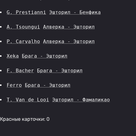
G. Prestianni
Эшторил - Бенфика
A. Tsoungui
Алверка - Эшторил
P. Carvalho
Алверка - Эшторил
Xeka
Брага - Эшторил
F. Bacher
Брага - Эшторил
Ferro
Брага - Эшторил
T. Van de Looi
Эшторил - Фамаликао
Красные карточки: 0