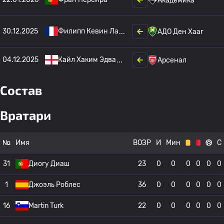
Академика
30.12.2025
Филипп Кевин Ла
АДО Ден Хааг
04.12.2025
Кайл Хаким Эдва
Арсенал
Состав
Вратари
№
Имя
ВОЗР
И
Мин
С
31
Диогу Диаш
23
0
0
0
0
0
0
1
Джоэль Роблес
36
0
0
0
0
0
0
16
Martin Turk
22
0
0
0
0
0
0