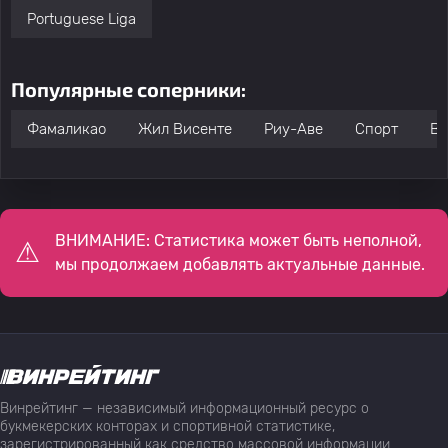
Portuguese Liga
Популярные соперники:
Фамаликао
Жил Висенте
Риу-Аве
Спорт
Ви
ВНИМАНИЕ: Статистика может быть неполной,
мы продолжаем добавлять актуальные данные.
Винрейтинг — независимый информационный ресурс о
букмекерских конторах и спортивной статистике,
зарегистрированный как средство массовой информации