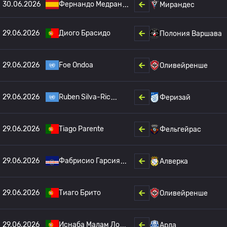
30.06.2026
Фернандо Медран
Мирандес
29.06.2026
Диого Брасидо
Полония Варшава
29.06.2026
Foe Ondoa
Оливейренше
29.06.2026
Ruben Silva-Ric
Феризай
29.06.2026
Tiago Parente
Фельгейрас
29.06.2026
Фабрисио Гарсия
Алверка
29.06.2026
Тиаго Брито
Оливейренше
29.06.2026
Иснаба Малам Ло
Арда