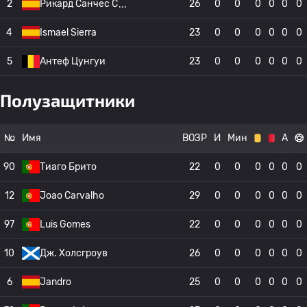
2
Рикард Санчес С
26
0
0
0
0
0
0
4
Ismael Sierra
23
0
0
0
0
0
0
5
Антеф Цунгуи
23
0
0
0
0
0
0
Полузащитники
№
Имя
ВОЗР
И
Мин
А
90
Тиаго Брито
22
0
0
0
0
0
0
12
Joao Carvalho
29
0
0
0
0
0
0
97
Luis Gomes
22
0
0
0
0
0
0
10
Дж. Холсгроув
26
0
0
0
0
0
0
6
Jandro
25
0
0
0
0
0
0