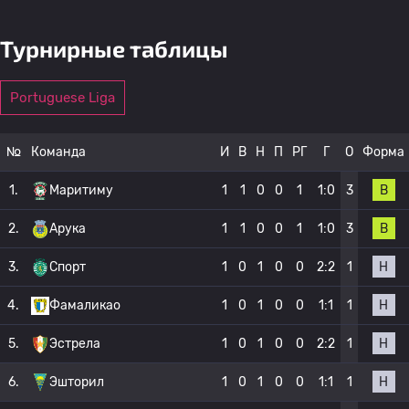
Турнирные таблицы
Portuguese Liga
№
Команда
И
В
Н
П
РГ
Г
О
Форма
В
1.
Маритиму
1
1
0
0
1
1:0
3
В
2.
Арука
1
1
0
0
1
1:0
3
Н
3.
Спорт
1
0
1
0
0
2:2
1
Н
4.
Фамаликао
1
0
1
0
0
1:1
1
Н
5.
Эстрела
1
0
1
0
0
2:2
1
Н
6.
Эшторил
1
0
1
0
0
1:1
1