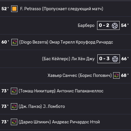
52 '
F. Petrasso
(Пропускает следующий матч)
0 - 2
Барберо
54 '
60 '
(Diogo Bezerra)
Омар Тирелл Кроуфорд Ричардс
0 - 3
(Бас Кёйперс)
Ли Хён Джу
66 '
Хавьер Санчес
(Борис Попович)
68 '
73 '
(Томаш Никитшер)
Антонис Папаканеллос
73 '
(Дж. Панзо)
J. Ломбото
73 '
(Дарио Шпикич)
Андреас Ричардос Нтой