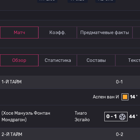
Матч
Коэфф.
Предматчевые факты
Обзор
Статистика
Составы
Текс
1-Й ТАЙМ
0-1
Аспен ван И
14 '
(Хосе Мануэль Фонтан
Тиаго
0 - 1
44 '
Мондрагон)
Эсгайо
2-Й ТАЙМ
0-2