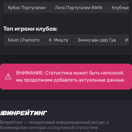
Кубок Португалии
Лига Португалии BWIN
Клубные 
Топ игроки клубов:
Kevin Chamorro
К. Мишта
Эннио ван дер Гув
И.
ВНИМАНИЕ: Статистика может быть неполной,
мы продолжаем добавлять актуальные данные.
Винрейтинг — независимый информационный ресурс о
букмекерских конторах и спортивной статистике,