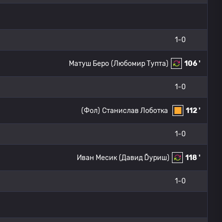
1-0
Матуш Беро
(Любомир Тупта)
106 '
1-0
(Фол)
Станислав Лоботка
112 '
1-0
Иван Месик
(Давид Ďуриш)
118 '
1-0