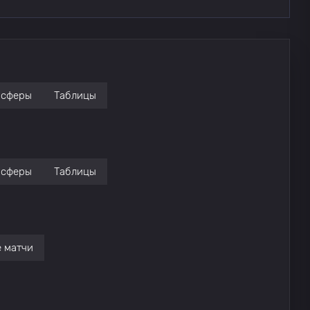
нсферы
Таблицы
нсферы
Таблицы
 матчи