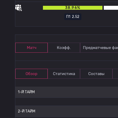
38.96%
П1
2.52
Матч
Коэфф.
Предматчевые фа
Обзор
Статистика
Составы
1-Й ТАЙМ
2-Й ТАЙМ