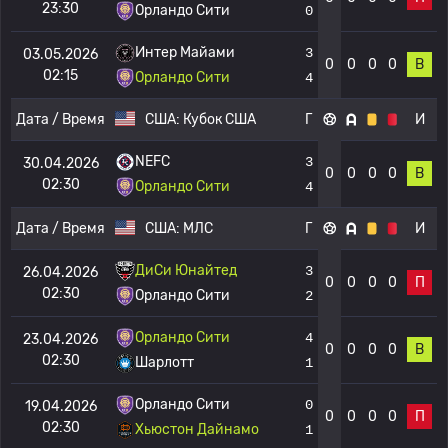
23:30
Орландо Сити
0
Интер Майами
3
03.05.2026
0
0
0
0
В
02:15
Орландо Сити
4
Дата / Время
США:
Кубок США
Г
И
NEFC
3
30.04.2026
0
0
0
0
В
02:30
Орландо Сити
4
Дата / Время
США:
МЛС
Г
И
ДиСи Юнайтед
3
26.04.2026
0
0
0
0
П
02:30
Орландо Сити
2
Орландо Сити
4
23.04.2026
0
0
0
0
В
02:30
Шарлотт
1
Орландо Сити
0
19.04.2026
0
0
0
0
П
02:30
Хьюстон Дайнамо
1