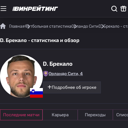
Главная
Футбольная статистика
Орландо Сити
D. Брекало - с
D. Брекало - статистика и обзор
D. Брекало
Орландо Сити, 4
Подробнее об игроке
Последние матчи
Карьера
Переходы
Спис