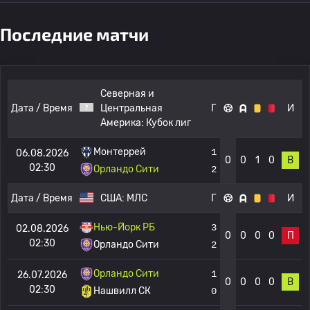
Последние матчи
Северная и
Дата / Время
Центральная
Г
И
Америка:
Кубок лиг
Монтеррей
1
06.08.2026
0
0
1
0
В
02:30
Орландо Сити
2
Дата / Время
США:
МЛС
Г
И
Нью-Йорк РБ
3
02.08.2026
0
0
0
0
П
02:30
Орландо Сити
2
Орландо Сити
1
26.07.2026
0
0
0
0
В
02:30
Нашвилл СК
0