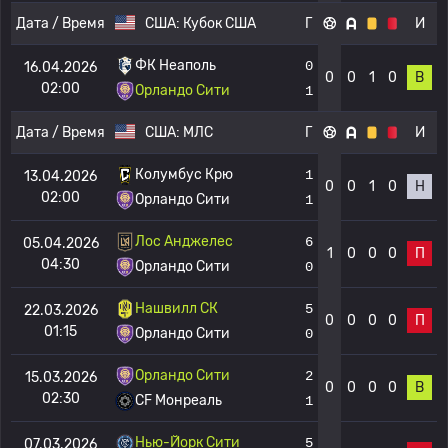
Дата / Время
США:
Кубок США
Г
И
ФК Неаполь
0
16.04.2026
0
0
1
0
В
02:00
Орландо Сити
1
Дата / Время
США:
МЛС
Г
И
Колумбус Крю
1
13.04.2026
0
0
1
0
Н
02:00
Орландо Сити
1
Лос Анджелес
6
05.04.2026
1
0
0
0
П
04:30
Орландо Сити
0
Нашвилл СК
5
22.03.2026
0
0
0
0
П
01:15
Орландо Сити
0
Орландо Сити
2
15.03.2026
0
0
0
0
В
02:30
CF Монреаль
1
Нью-Йорк Сити
5
07.03.2026