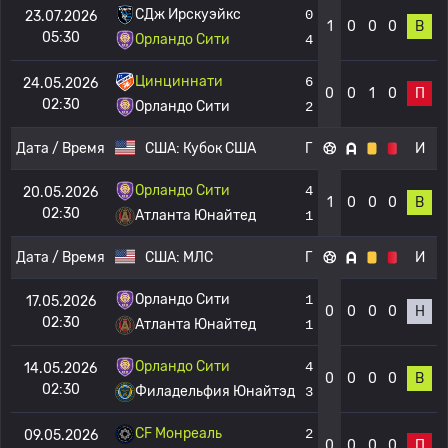
СДж Ирскуэйкс
0
23.07.2026
1
0
0
0
В
05:30
Орландо Сити
4
Цинциннати
6
24.05.2026
0
0
1
0
П
02:30
Орландо Сити
2
Дата / Время
США:
Кубок США
Г
И
Орландо Сити
4
20.05.2026
1
0
0
0
В
02:30
Атланта Юнайтед
1
Дата / Время
США:
МЛС
Г
И
Орландо Сити
1
17.05.2026
0
0
0
0
Н
02:30
Атланта Юнайтед
1
Орландо Сити
4
14.05.2026
0
0
0
0
В
02:30
Филадельфия Юнайтэд
3
CF Монреаль
2
09.05.2026
0
0
0
0
П