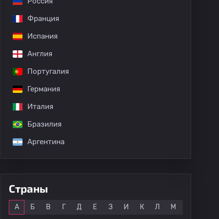
Россия
Франция
Испания
Англия
Португалия
Германия
Италия
Бразилия
Аргентина
Страны
Все
А
Б
В
Г
Д
Е
З
И
К
Л
М
Н
О