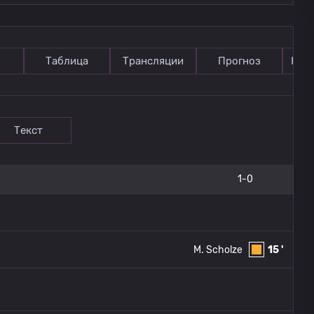
Таблица
Трансляции
Прогноз
Ком
Текст
1-0
M. Scholze
15 '