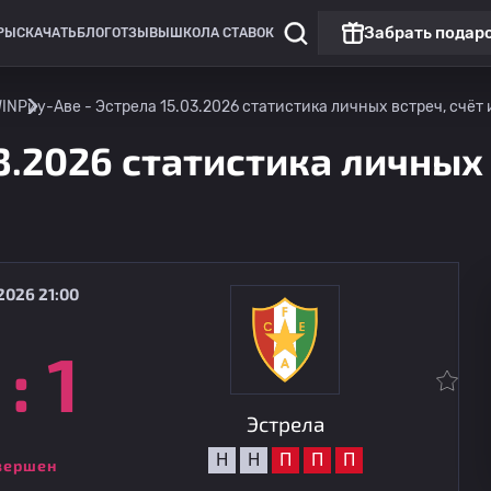
Забрать подар
РЫ
СКАЧАТЬ
БЛОГ
ОТЗЫВЫ
ШКОЛА СТАВОК
WIN
Риу-Аве - Эстрела 15.03.2026 статистика личных встреч, счёт 
3.2026 статистика личных 
2026 21:00
:
1
Лига Португалии BWIN
Матч дня
Эстрела
08.08
22:30
Спорт
Эстрела
Н
Н
П
П
П
вершен