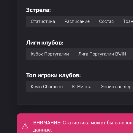
Эстрела:
Статистика
Расписание
Состав
Тра
Лиги клубов:
Кубок Португалии
Лига Португалии BWIN
Топ игроки клубов:
Kevin Chamorro
К. Мишта
Эннио ван дер 
ВНИМАНИЕ: Статистика может быть непол
данные.