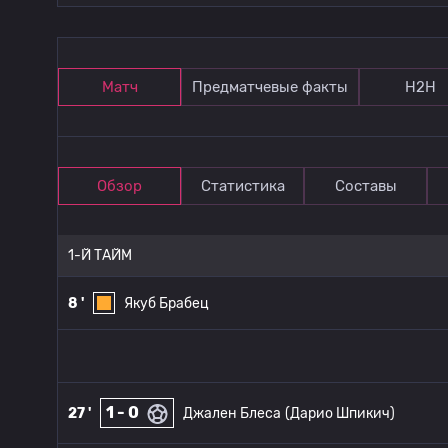
Матч
Предматчевые факты
Н2Н
Обзор
Статистика
Составы
1-Й ТАЙМ
8 '
Якуб Брабец
1 - 0
27 '
Джален Блеса
(Дарио Шпикич)