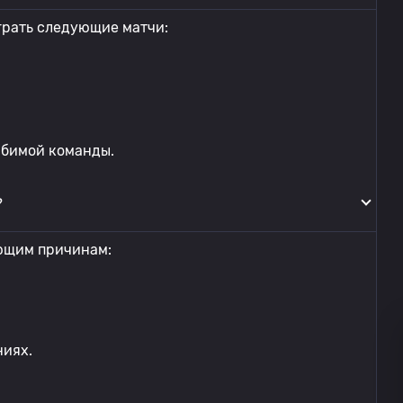
грать следующие матчи:
юбимой команды.
?
ющим причинам:
ниях.