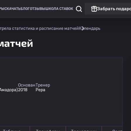
Забрать подар
РЫ
СКАЧАТЬ
БЛОГ
ОТЗЫВЫ
ШКОЛА СТАВОК
трела статистика и расписание матчей
Календарь
 матчей
Основан
Тренер
Амадора)
2018
Pepa