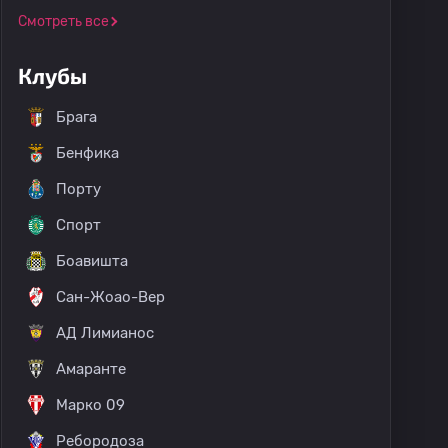
Смотреть все
Клубы
Брага
Бенфика
Порту
Спорт
Боавишта
Сан-Жоао-Вер
АД Лимианос
Амаранте
Марко 09
Ребородоза