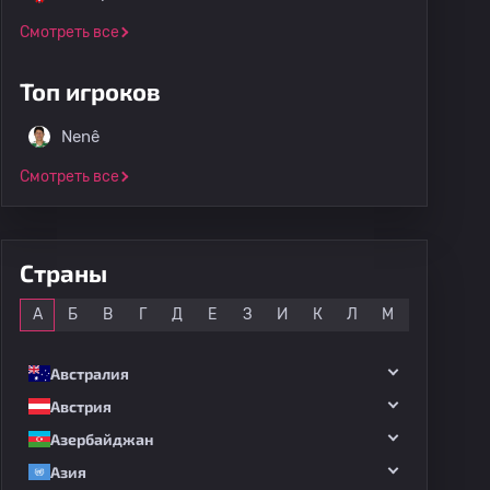
Смотреть все
Топ игроков
Nenê
Смотреть все
Страны
Все
А
Б
В
Г
Д
Е
З
И
К
Л
М
Н
О
Австралия
Австрия
Азербайджан
Азия