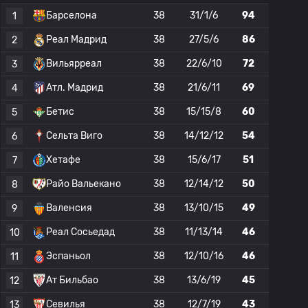
Барселона
38
31/1/6
94
1
Реал Мадрид
38
27/5/6
86
2
Вильярреал
38
22/6/10
72
3
Атл. Мадрид
38
21/6/11
69
4
Бетис
38
15/15/8
60
5
Сельта Виго
38
14/12/12
54
6
Хетафе
38
15/6/17
51
7
Райо Вальекано
38
12/14/12
50
8
Валенсия
38
13/10/15
49
9
Реал Сосьедад
38
11/13/14
46
10
Эспаньол
38
12/10/16
46
11
Ат Бильбао
38
13/6/19
45
12
Севилья
38
12/7/19
43
13