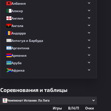
Албания
Алжир
Англия
Ангола
Андорра
Антигуа и Барбуда
Аргентина
Армения
Аруба
Африка
Соревнования и таблицы
Чемпионат Испании: Ла Лига
Игры
В/Н/П
Очки