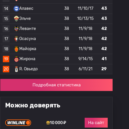
Алавес
38
11/10/17
43
14
Эльче
38
10/13/15
43
15
Леванте
38
11/9/18
42
16
Осасуна
38
11/9/18
42
17
Майорка
38
11/9/18
42
18
Жирона
38
9/14/15
41
19
R. Овьедо
38
6/11/21
29
20
Подробная статистика
Можно доверять
На сайт
10 000 ₽