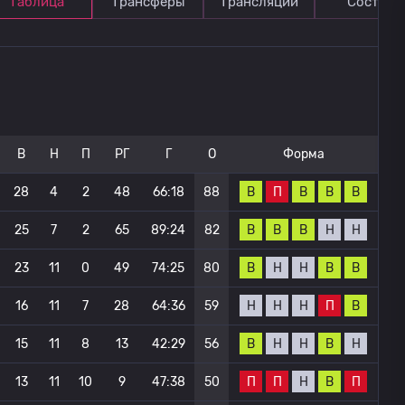
Таблица
Трансферы
Трансляции
Состав
В
Н
П
РГ
Г
О
Форма
В
П
В
В
В
28
4
2
48
66:18
88
В
В
В
Н
Н
25
7
2
65
89:24
82
В
Н
Н
В
В
23
11
0
49
74:25
80
Н
Н
Н
П
В
16
11
7
28
64:36
59
В
Н
Н
В
Н
15
11
8
13
42:29
56
П
П
Н
В
П
13
11
10
9
47:38
50