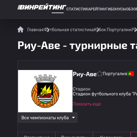
СТАТИСТИКА
РЕЙТИНГИ
БОНУСЫ
ОБЗО
СПОРТИВНАЯ СТАТИСТИКА
Главная
Футбольная статистика
Кубок Португалии
Ри
Риу-Аве - турнирные 
Риу-Аве
Португалия
Стадион
Стадион футбольного клуба "Р
Показать еще
Все чемпионаты клуба