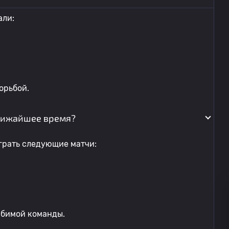
али:
орьбой.
ближайшее время?
грать следующие матчи:
юбимой команды.