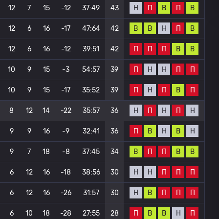
Н
П
В
П
В
12
7
15
-12
37:49
43
В
В
Н
П
В
12
6
16
-17
47:64
42
П
П
П
В
В
12
6
16
-12
39:51
42
П
Н
Н
П
П
10
9
15
-3
54:57
39
П
Н
П
В
П
10
9
15
-17
35:52
39
Н
П
Н
П
Н
8
12
14
-22
35:57
36
П
В
Н
В
Н
9
9
16
-9
32:41
36
В
П
П
В
В
9
7
18
-8
37:45
34
Н
Н
П
П
П
6
12
16
-18
38:56
30
Н
В
П
П
П
6
12
16
-26
31:57
30
П
В
В
Н
П
6
10
18
-28
27:55
28