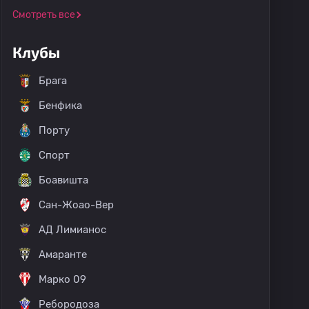
Смотреть все
Клубы
Брага
Бенфика
Порту
Спорт
Боавишта
Сан-Жоао-Вер
АД Лимианос
Амаранте
Марко 09
Ребородоза