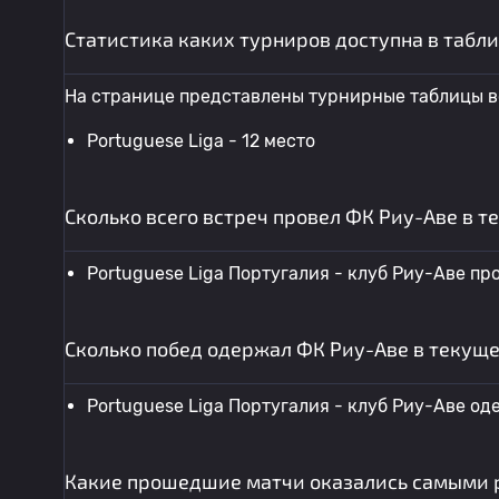
Статистика каких турниров доступна в табл
На странице представлены турнирные таблицы вс
Portuguese Liga - 12 место
Сколько всего встреч провел ФК Риу-Аве в т
Portuguese Liga Португалия - клуб Риу-Аве пр
Сколько побед одержал ФК Риу-Аве в текуще
Portuguese Liga Португалия - клуб Риу-Аве од
Какие прошедшие матчи оказались самыми 