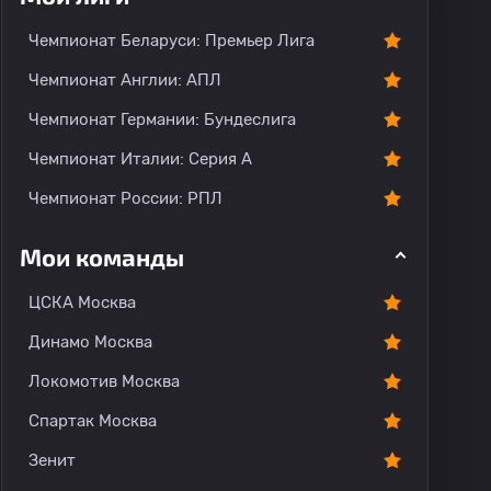
Чемпионат Беларуси: Премьер Лига
Чемпионат Англии: АПЛ
Чемпионат Германии: Бундеслига
Чемпионат Италии: Серия А
Чемпионат России: РПЛ
Мои команды
ЦСКА Москва
Динамо Москва
Локомотив Москва
Спартак Москва
Зенит