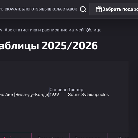
Забрать подар
РЫ
СКАЧАТЬ
БЛОГ
ОТЗЫВЫ
ШКОЛА СТАВОК
у-Аве статистика и расписание матчей
Таблица
таблицы 2025/2026
Основан
Тренер
ио Аве (Вила-ду-Конде)
1939
Sotiris Sylaidopoulos