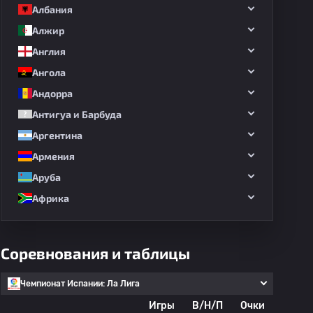
Албания
Алжир
Англия
Ангола
Андорра
Антигуа и Барбуда
Аргентина
Армения
Аруба
Африка
Соревнования и таблицы
Чемпионат Испании: Ла Лига
Игры
В/Н/П
Очки