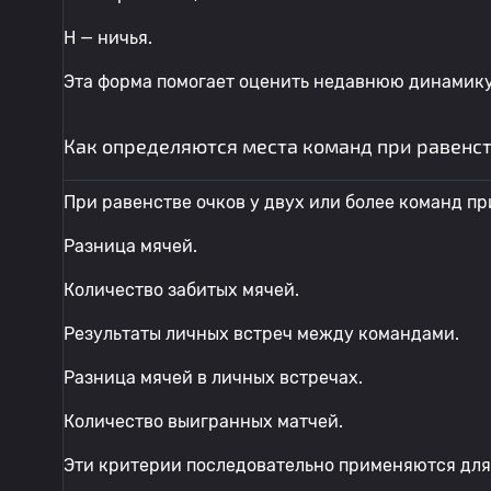
Н — ничья.
Эта форма помогает оценить недавнюю динамик
Как определяются места команд при равенст
При равенстве очков у двух или более команд 
Разница мячей.
Количество забитых мячей.
Результаты личных встреч между командами.
Разница мячей в личных встречах.
Количество выигранных матчей.
Эти критерии последовательно применяются для