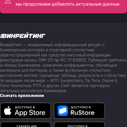
мы продолжаем добавлять актуальные данные.
Винрейтинг — независимый информационный ресурс о
букмекерских конторах и спортивной статистике,
зарегистрированный как средство массовой информации
(реестровая запись СМИ ЭЛ № ФС 77-83883). Публикует рейтинги
и обзоры букмекеров, сравнения коэффициентов, обучающие
материалы для беттеров, а также футбольную статистику:
расписание матчей, турнирные таблицы, результаты и статистику
по ведущим лигам мира — АПЛ, Бундеслига, Ла Лига, Серия А,
Лига Чемпионов, РПЛ и другим. Сайт является партнёром
легальных российских букмекеров.
Скачать приложение