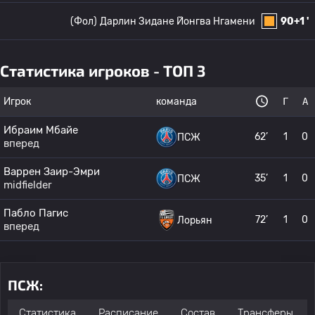
(Фол)
Дарлин Зидане Йонгва Нгамени
90+1 '
Статистика игроков - ТОП 3
Игрок
команда
Г
А
Ибраим Мбайе
62’
1
0
ПСЖ
вперед
Варрен Заир-Эмри
35’
1
0
ПСЖ
midfielder
Пабло Пагис
72’
1
0
Лорьян
вперед
ПСЖ:
Статистика
Расписание
Состав
Трансферы