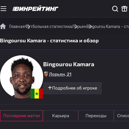
Главная
Футбольная статистика
Лорьян
Bingourou Kamara - с
Bingourou Kamara - статистика и обзор
Bingourou Kamara
Лорьян, 21
Подробнее об игроке
Последние матчи
Карьера
Переходы
Спис