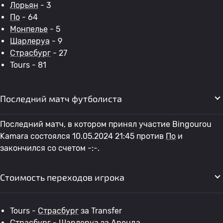
Лорьян
- 3
По
- 64
Монпелье
- 5
Шарлеруа
- 9
Страсбург
- 27
Tours - 81
Последний матч футболиста
Последний матч, в котором принял участие Bingourou
Kamara состоялся 10.05.2024 21:45 против
По
и
закончился со счетом -:-.
Стоимость переходов игрока
Tours -
Страсбург
за Transfer
Страсбург
-
Шарлеруа
за Аренда