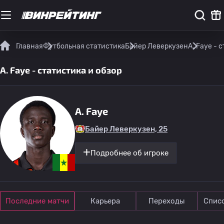
Главная
Футбольная статистика
Байер Леверкузен
A. Faye - 
A. Faye - статистика и обзор
A. Faye
Байер Леверкузен, 25
Подробнее об игроке
Последние матчи
Карьера
Переходы
Спис