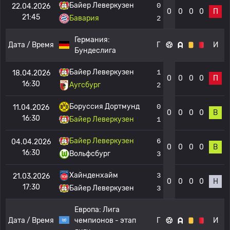
Байер Леверкузен
0
22.04.2026
0
0
0
0
П
21:45
Бавария
2
Германия:
Дата / Время
Г
И
Бундеслига
Байер Леверкузен
1
18.04.2026
0
0
0
0
П
16:30
Аугсбург
2
Боруссия Дортмунд
0
11.04.2026
0
0
0
0
В
16:30
Байер Леверкузен
1
Байер Леверкузен
6
04.04.2026
0
0
0
0
В
16:30
Вольфсбург
3
Хайнденхайм
3
21.03.2026
0
0
0
0
Н
17:30
Байер Леверкузен
3
Европа:
Лига
Дата / Время
чемпионов - этап
Г
И