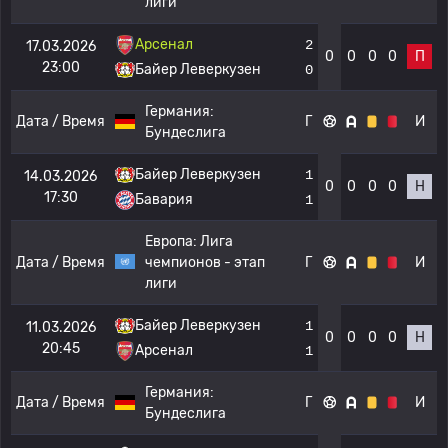
лиги
Арсенал
2
17.03.2026
0
0
0
0
П
23:00
Байер Леверкузен
0
Германия:
Дата / Время
Г
И
Бундеслига
Байер Леверкузен
1
14.03.2026
0
0
0
0
Н
17:30
Бавария
1
Европа:
Лига
Дата / Время
чемпионов - этап
Г
И
лиги
Байер Леверкузен
1
11.03.2026
0
0
0
0
Н
20:45
Арсенал
1
Германия:
Дата / Время
Г
И
Бундеслига