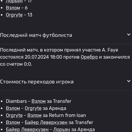
Лорьян
- 17
Взлом
- 6
Orgryte
- 13
Последний матч футболиста
Последний матч, в котором принял участие A. Faye
состоялся 20.07.2024 18:00 против
Оребро
и закончился
со счетом 0:0.
Стоимость переходов игрока
Diambars -
Взлом
за Transfer
Взлом
-
Orgryte
за Аренда
Orgryte
-
Взлом
за Return from loan
Взлом
-
Байер Леверкузен
за Transfer
Байер Леверкузен
-
Лорьян
за Аренда