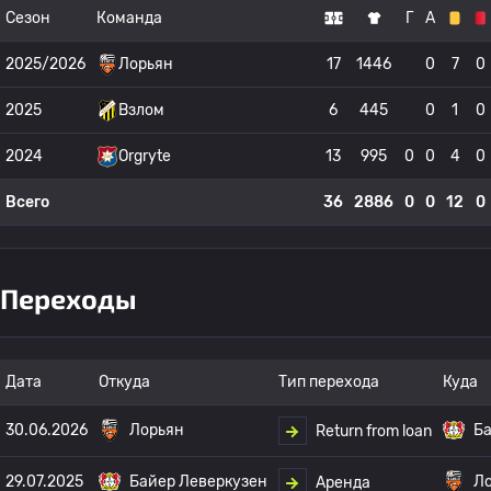
Сезон
Команда
Г
А
2025/2026
Лорьян
17
1446
0
7
0
2025
Взлом
6
445
0
1
0
2024
Orgryte
13
995
0
0
4
0
Всего
36
2886
0
0
12
0
Переходы
Дата
Откуда
Тип перехода
Куда
30.06.2026
Лорьян
Ба
Return from loan
29.07.2025
Байер Леверкузен
Л
Аренда