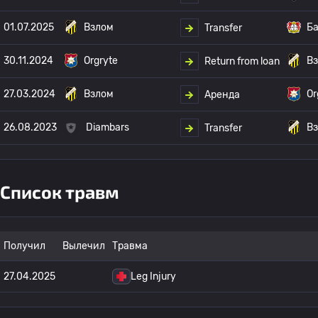
01.07.2025
Взлом
Ба
Transfer
30.11.2024
Orgryte
В
Return from loan
27.03.2024
Взлом
Or
Аренда
26.08.2023
Diambars
В
Transfer
Список травм
Получил
Вылечил
Травма
27.04.2025
Leg Injury