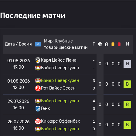
Последние матчи
Мир:
Клубные
Дата / Время
Г
И
товарищеские матчи
Карл Цейсс Йена
-
01.08.2026
0
0
0
0
Н
19:00
Байер Леверкузен
-
Байер Леверкузен
3
01.08.2026
0
0
0
0
В
12:00
Рот Вайсс Эссен
0
Байер Леверкузен
4
29.07.2026
0
0
0
0
В
16:00
Генк
0
Киккерс Оффенбах
1
25.07.2026
0
0
0
0
В
16:00
Байер Леверкузен
3