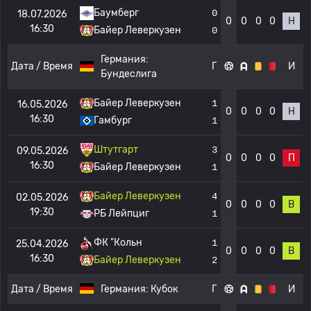
Баумберг
0
18.07.2026
0
0
0
0
Н
16:30
Байер Леверкузен
0
Германия:
Дата / Время
Г
И
Бундеслига
Байер Леверкузен
1
16.05.2026
0
0
0
0
Н
16:30
Гамбург
1
Штутгарт
3
09.05.2026
0
0
0
0
П
16:30
Байер Леверкузен
1
Байер Леверкузен
4
02.05.2026
0
0
0
0
В
19:30
РБ Лейпциг
1
ФК "Кольн
1
25.04.2026
0
0
0
0
В
16:30
Байер Леверкузен
2
Дата / Время
Германия:
Кубок
Г
И