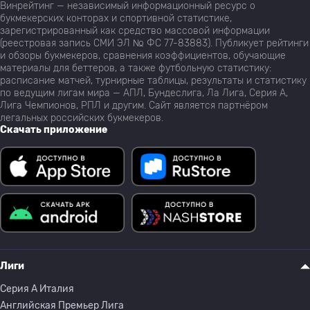
Винрейтинг — независимый информационный ресурс о
букмекерских конторах и спортивной статистике,
зарегистрированный как средство массовой информации
(реестровая запись СМИ ЭЛ № ФС 77-83883). Публикует рейтинги
и обзоры букмекеров, сравнения коэффициентов, обучающие
материалы для беттеров, а также футбольную статистику:
расписание матчей, турнирные таблицы, результаты и статистику
по ведущим лигам мира — АПЛ, Бундеслига, Ла Лига, Серия А,
Лига Чемпионов, РПЛ и другим. Сайт является партнёром
легальных российских букмекеров.
Скачать приложение
Лиги
Серия A Италия
Английская Премьер Лига