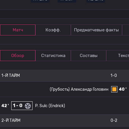
Матч
Коэфф.
Предматчевые факты
Обзор
Статистика
Составы
Текс
1-Й ТАЙМ
1-0
(Грубость)
Александр Головин
40 '
1 - 0
42 '
P. Sulc
(Endrick)
2-Й ТАЙМ
0-2