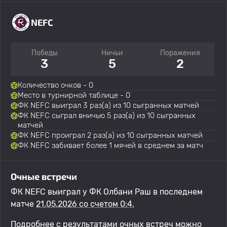
NEFC
Победы
Ничьи
Поражения
3
5
2
Количество очков - 0
Место в турнирной таблице - 0
ФК NEFC выиграл 3 раз(а) из 10 сыгранных матчей
ФК NEFC сыграл вничью 5 раз(а) из 10 сыгранных
матчей
ФК NEFC проиграл 2 раз(а) из 10 сыгранных матчей
ФК NEFC забивает более 1 мячей в среднем за матч
Очные встречи
ФК NEFC выиграл у ФК Олбани Раш в последнем
матче
21.05.2026 со счетом 0:4.
Подробнее с результатами очных встреч можно