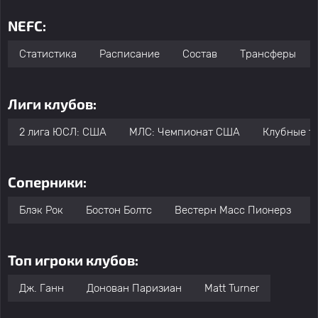
NEFC:
Статистика
Расписание
Состав
Трансферы
Лиги клубов:
2 лига ЮСЛ: США
МЛС: Чемпионат США
Клубные т
Соперники:
Блэк Рок
Бостон Болтс
Вестерн Масс Пионерз
Топ игроки клубов:
Дж. Ганн
Донован Паризиан
Matt Turner