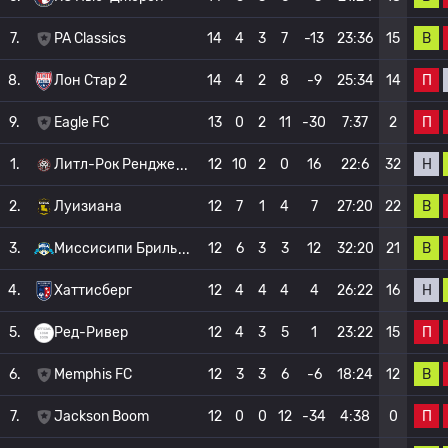
В
7.
PA Classics
14
4
3
7
-13
23:36
15
П
8.
Лон Стар 2
14
4
2
8
-9
25:34
14
П
9.
Eagle FC
13
0
2
11
-30
7:37
2
Н
1.
Литл-Рок Рендже
12
10
2
0
16
22:6
32
В
2.
Луизиана
12
7
1
4
7
27:20
22
В
3.
Миссисипи Бриль
12
6
3
3
12
32:20
21
Н
4.
Хаттисберг
12
4
4
4
4
26:22
16
П
5.
Ред-Ривер
12
4
3
5
1
23:22
15
В
6.
Memphis FC
12
3
3
6
-6
18:24
12
П
7.
Jackson Boom
12
0
0
12
-34
4:38
0