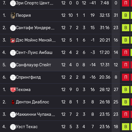
П
7.
Эри Спортс Цент
12
0
0
12
-41
7:48
0
В
1.
Пеория
12
10
1
1
19
32:13
31
В
2.
Сантафе Уондере
12
7
2
3
15
31:16
23
В
3.
Дэс Мойнс Менэй
12
5
1
6
-1
20:21
16
П
4.
Сент-Луис Амбаш
12
4
2
6
-3
17:20
14
П
5.
Санфлауэр Стейт
12
4
0
8
-14
17:31
12
П
6.
Спрингфилд
12
2
2
8
-16
20:36
8
В
1.
Техома
12
9
0
3
16
28:12
27
В
2.
Дентон Диаблос
12
8
1
3
8
26:18
25
П
3.
Маккинни Чупака
12
7
2
3
8
23:15
23
В
4.
Уэст Техас
12
5
3
4
7
23:16
18