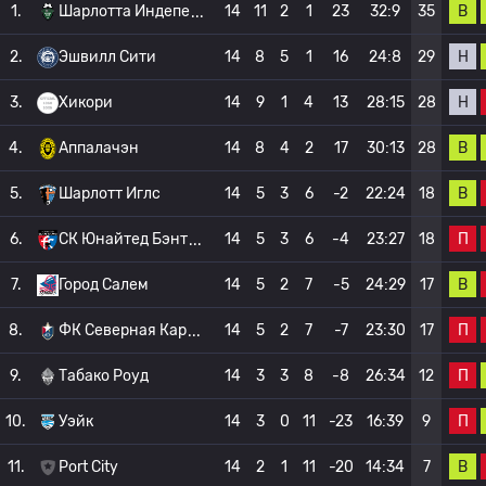
В
1.
Шарлотта Индепе
14
11
2
1
23
32:9
35
Н
2.
Эшвилл Сити
14
8
5
1
16
24:8
29
Н
3.
Хикори
14
9
1
4
13
28:15
28
В
4.
Аппалачэн
14
8
4
2
17
30:13
28
В
5.
Шарлотт Иглс
14
5
3
6
-2
22:24
18
П
6.
СК Юнайтед Бэнт
14
5
3
6
-4
23:27
18
В
7.
Город Салем
14
5
2
7
-5
24:29
17
П
8.
ФК Северная Кар
14
5
2
7
-7
23:30
17
П
9.
Табако Роуд
14
3
3
8
-8
26:34
12
П
10.
Уэйк
14
3
0
11
-23
16:39
9
В
11.
Port City
14
2
1
11
-20
14:34
7