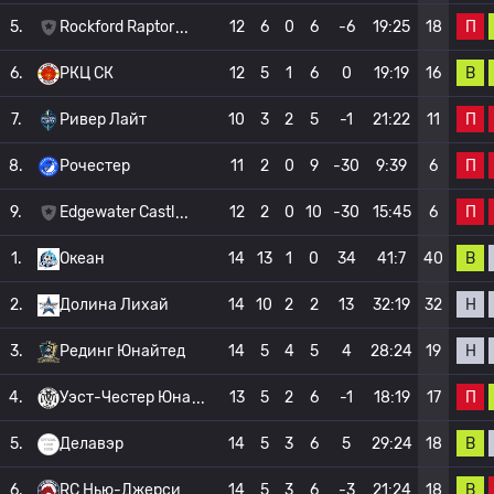
П
5.
Rockford Raptor
12
6
0
6
-6
19:25
18
В
6.
РКЦ СК
12
5
1
6
0
19:19
16
П
7.
Ривер Лайт
10
3
2
5
-1
21:22
11
П
8.
Рочестер
11
2
0
9
-30
9:39
6
П
9.
Edgewater Castl
12
2
0
10
-30
15:45
6
В
1.
Океан
14
13
1
0
34
41:7
40
Н
2.
Долина Лихай
14
10
2
2
13
32:19
32
Н
3.
Рединг Юнайтед
14
5
4
5
4
28:24
19
П
4.
Уэст-Честер Юна
13
5
2
6
-1
18:19
17
В
5.
Делавэр
14
5
3
6
5
29:24
18
В
6.
RC Нью-Джерси
14
5
3
6
-3
21:24
18