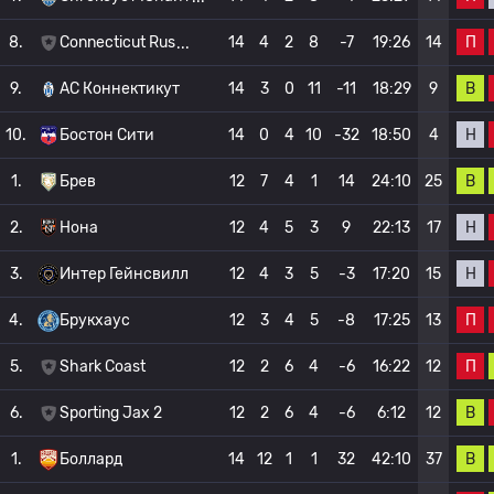
П
8.
Connecticut Rus
14
4
2
8
-7
19:26
14
В
9.
АС Коннектикут
14
3
0
11
-11
18:29
9
Н
10.
Бостон Сити
14
0
4
10
-32
18:50
4
В
1.
Брев
12
7
4
1
14
24:10
25
Н
2.
Нона
12
4
5
3
9
22:13
17
Н
3.
Интер Гейнсвилл
12
4
3
5
-3
17:20
15
П
4.
Брукхаус
12
3
4
5
-8
17:25
13
П
5.
Shark Coast
12
2
6
4
-6
16:22
12
В
6.
Sporting Jax 2
12
2
6
4
-6
6:12
12
В
1.
Боллард
14
12
1
1
32
42:10
37