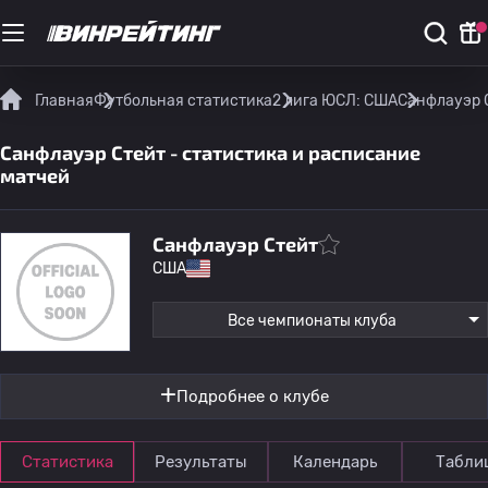
Главная
Футбольная статистика
2 лига ЮСЛ: США
Санфлауэр С
Санфлауэр Стейт - статистика и расписание
матчей
Санфлауэр Стейт
США
Все чемпионаты клуба
Подробнее о клубе
Статистика
Результаты
Календарь
Табли