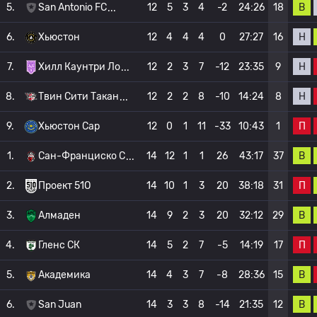
В
5.
San Antonio FC
12
5
3
4
-2
24:26
18
Н
6.
Хьюстон
12
4
4
4
0
27:27
16
Н
7.
Хилл Каунтри Ло
12
2
3
7
-12
23:35
9
Н
8.
Твин Сити Такан
12
2
2
8
-10
14:24
8
П
9.
Хьюстон Сар
12
0
1
11
-33
10:43
1
В
1.
Сан-Франциско С
14
12
1
1
26
43:17
37
П
2.
Проект 51О
14
10
1
3
20
38:18
31
В
3.
Алмаден
14
9
2
3
20
32:12
29
П
4.
Гленс СК
14
5
2
7
-5
14:19
17
В
5.
Академика
14
4
3
7
-8
28:36
15
В
6.
San Juan
14
3
3
8
-14
21:35
12