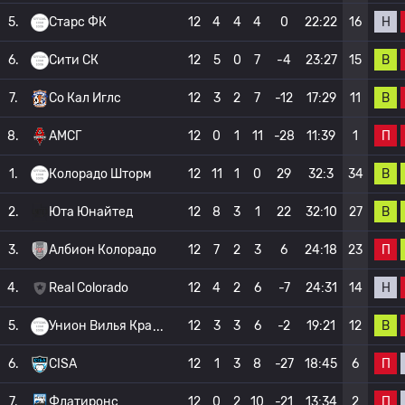
Н
5.
Старс ФК
12
4
4
4
0
22:22
16
В
6.
Сити СК
12
5
0
7
-4
23:27
15
В
7.
Со Кал Иглс
12
3
2
7
-12
17:29
11
П
8.
АМСГ
12
0
1
11
-28
11:39
1
В
1.
Колорадо Шторм
12
11
1
0
29
32:3
34
В
2.
Юта Юнайтед
12
8
3
1
22
32:10
27
П
3.
Албион Колорадо
12
7
2
3
6
24:18
23
Н
4.
Real Colorado
12
4
2
6
-7
24:31
14
В
5.
Унион Вилья Кра
12
3
3
6
-2
19:21
12
П
6.
CISA
12
1
3
8
-27
18:45
6
П
7.
Флатиронс
12
0
2
10
-21
13:34
2