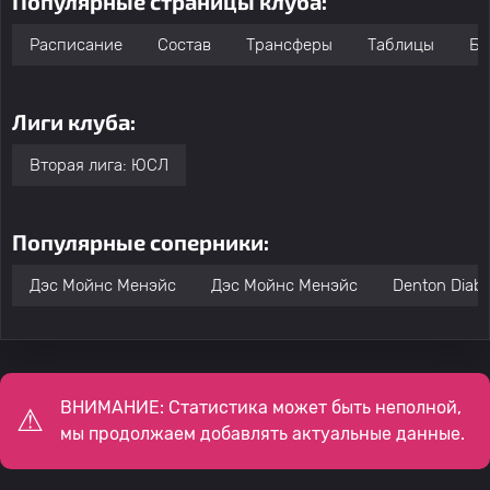
Популярные страницы клуба:
Расписание
Состав
Трансферы
Таблицы
Бо
Лиги клуба:
Вторая лига: ЮСЛ
Популярные соперники:
Дэс Мойнс Менэйс
Дэс Мойнс Менэйс
Denton Diabl
ВНИМАНИЕ: Статистика может быть неполной,
мы продолжаем добавлять актуальные данные.