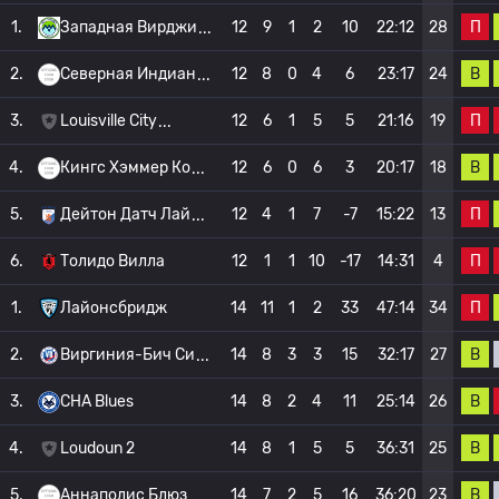
П
1.
Западная Вирджи
12
9
1
2
10
22:12
28
В
2.
Северная Индиан
12
8
0
4
6
23:17
24
П
3.
Louisville City
12
6
1
5
5
21:16
19
В
4.
Кингс Хэммер Ко
12
6
0
6
3
20:17
18
П
5.
Дейтон Датч Лай
12
4
1
7
-7
15:22
13
П
6.
Толидо Вилла
12
1
1
10
-17
14:31
4
П
1.
Лайонсбридж
14
11
1
2
33
47:14
34
В
2.
Виргиния-Бич Си
14
8
3
3
15
32:17
27
В
3.
CHA Blues
14
8
2
4
11
25:14
26
В
4.
Loudoun 2
14
8
1
5
5
36:31
25
В
5.
Аннаполис Блюз
14
7
2
5
16
36:20
23