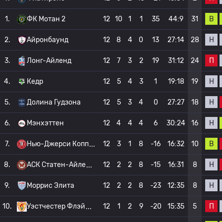
В
1.
ФК Мотан 2
12
10
1
1
35
44:9
31
Н
2.
Айронбаунд
12
8
4
0
13
27:14
28
П
3.
Лонг-Айленд
12
7
3
2
19
31:12
24
Н
4.
Кедр
12
5
4
3
1
19:18
19
Н
5.
Долина Гудзона
12
5
3
4
0
27:27
18
Н
6.
Мэнхэттен
12
4
4
4
6
30:24
16
В
7.
Нью-Джерси Копп
12
3
1
8
-16
16:32
10
Н
8.
АСК Статен-Айле
12
2
2
8
-15
16:31
8
Н
9.
Моррис Элита
12
2
2
8
-23
12:35
8
П
10.
Уэстчестер Флэй
12
1
2
9
-20
15:35
5