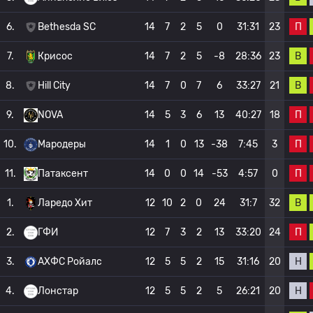
П
6.
Bethesda SC
14
7
2
5
0
31:31
23
В
7.
Крисос
14
7
2
5
-8
28:36
23
В
8.
Hill City
14
7
0
7
6
33:27
21
П
9.
NOVA
14
5
3
6
13
40:27
18
П
10.
Мародеры
14
1
0
13
-38
7:45
3
П
11.
Патаксент
14
0
0
14
-53
4:57
0
В
1.
Ларедо Хит
12
10
2
0
24
31:7
32
П
2.
ГФИ
12
7
3
2
13
33:20
24
Н
3.
АХФС Ройалс
12
5
5
2
15
31:16
20
Н
4.
Лонстар
12
5
5
2
5
26:21
20