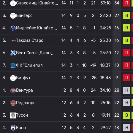
П
2.
Снохомиш Юнайте
14
11
1
2
21
39:18
34
В
3.
Бангерс
14
9
0
5
2
22:20
27
В
4.
Мидлейкс Юнайте
14
5
1
8
-1
24:25
16
В
5.
Такома Старс
14
4
4
6
-5
25:30
16
П
6.
Вест Сиэтл Джан
14
3
3
8
-5
25:30
12
П
7.
ФК "Олимпия
14
3
1
10
-19
18:37
10
П
8.
Бигфут
14
2
3
9
-25
18:43
9
Н
1.
Вентура
12
8
4
0
24
34:10
28
Н
2.
Редландс
12
6
4
2
10
25:15
22
В
3.
Тусон
12
6
4
2
8
19:11
22
Н
4.
Капо
12
5
3
4
2
29:27
18