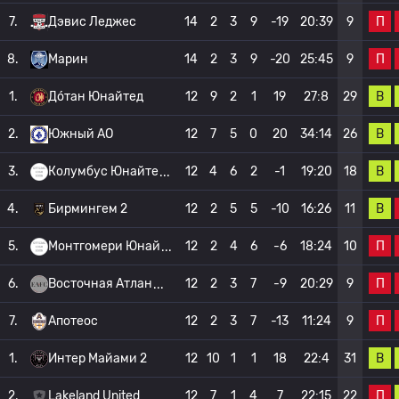
П
7.
Дэвис Леджес
14
2
3
9
-19
20:39
9
П
8.
Марин
14
2
3
9
-20
25:45
9
В
1.
До́тан Юнайтед
12
9
2
1
19
27:8
29
В
2.
Южный АО
12
7
5
0
20
34:14
26
В
3.
Колумбус Юнайте
12
4
6
2
-1
19:20
18
В
4.
Бирмингем 2
12
2
5
5
-10
16:26
11
П
5.
Монтгомери Юнай
12
2
4
6
-6
18:24
10
П
6.
Восточная Атлан
12
2
3
7
-9
20:29
9
П
7.
Апотеос
12
2
3
7
-13
11:24
9
В
1.
Интер Майами 2
12
10
1
1
18
22:4
31
П
2.
Lakeland United
12
7
1
4
7
22:15
22