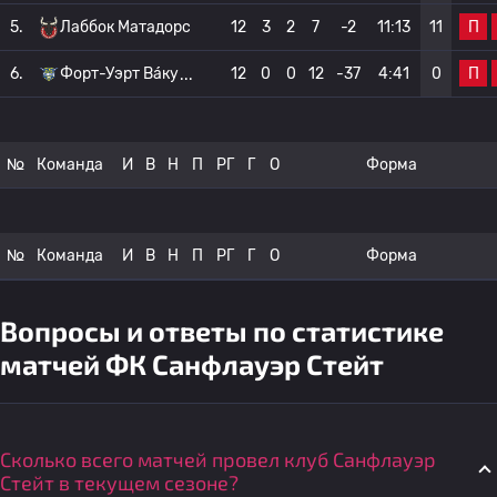
П
5.
Лаббок Матадорс
12
3
2
7
-2
11:13
11
П
6.
Форт-Уэрт Ва́ку
12
0
0
12
-37
4:41
0
№
Команда
И
В
Н
П
РГ
Г
О
Форма
№
Команда
И
В
Н
П
РГ
Г
О
Форма
Вопросы и ответы по статистике
матчей ФК Санфлауэр Стейт
Сколько всего матчей провел клуб Санфлауэр
Стейт в текущем сезоне?