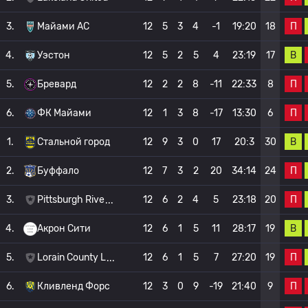
П
3.
Майами АС
12
5
3
4
-1
19:20
18
В
4.
Уэстон
12
5
2
5
4
23:19
17
П
5.
Бревард
12
2
2
8
-11
22:33
8
П
6.
ФК Майами
12
1
3
8
-17
13:30
6
В
1.
Стальной город
12
9
3
0
17
20:3
30
П
2.
Буффало
12
7
3
2
20
34:14
24
П
3.
Pittsburgh Rive
12
6
2
4
5
23:18
20
В
4.
Акрон Сити
12
6
1
5
11
28:17
19
П
5.
Lorain County L
12
6
1
5
7
27:20
19
П
6.
Кливленд Форс
12
3
0
9
-19
21:40
9