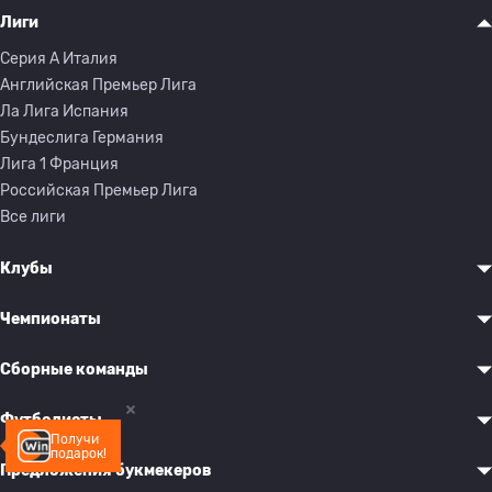
Лиги
Серия A Италия
Английская Премьер Лига
Ла Лига Испания
Бундеслига Германия
Лига 1 Франция
Российская Премьер Лига
Все лиги
Клубы
Чемпионаты
Сборные команды
Футболисты
Получи
подарок!
Предложения букмекеров