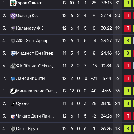
В
1.
Город Флинт
12
10
1
1
25
38:13
31
П
2.
Окленд Ко.
12
6
2
4
9
27:18
20
П
3.
Каламазу ФК
12
6
1
5
8
30:22
19
В
4.
АФС Энн-Арбор
12
6
1
5
-4
23:27
19
В
5.
Мидвест Юнайтед
11
5
1
5
8
24:16
16
П
6.
ФК "Юнион" Мако
11
2
2
7
-15
19:34
8
П
7.
Лансинг Сити
12
2
0
10
-31
13:44
6
В
1.
Миннеаполис Сит
12
12
0
0
40
46:6
36
В
2.
Суэно
11
8
0
3
28
38:10
24
П
3.
Чикаго Датч Лай
12
6
1
5
-2
24:26
19
В
4.
Сент-Крус
12
6
0
6
1
26:25
18