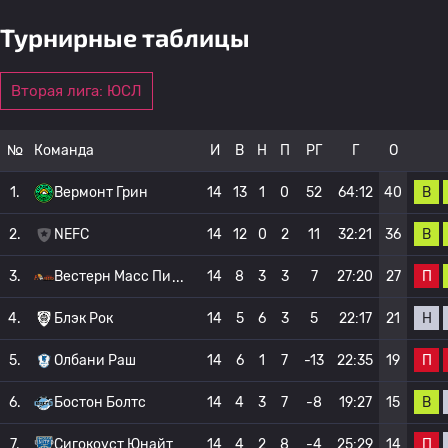
Турнирные таблицы
Вторая лига: ЮСЛ
№
Команда
И
В
Н
П
РГ
Г
О
В
1.
Вермонт Грин
14
13
1
0
52
64:12
40
В
2.
NEFC
14
12
0
2
11
32:21
36
П
3.
Вестерн Масс Пи
14
8
3
3
7
27:20
27
Н
4.
Блэк Рок
14
5
6
3
5
22:17
21
П
5.
Олбани Раш
14
6
1
7
-13
22:35
19
В
6.
Бостон Болтс
14
4
3
7
-8
19:27
15
П
7.
Сигокоуст Юнайт
14
4
2
8
-4
25:29
14