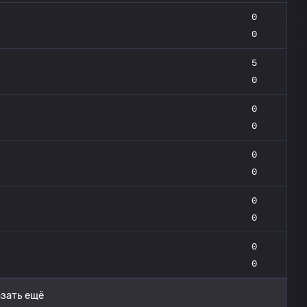
0
0
5
0
0
0
0
0
0
0
0
0
зать ещё