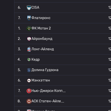
6.
CISA
1
7.
Флатиронс
1
1.
ФК Мотан 2
1
2.
Айронбаунд
1
3.
Лонг-Айленд
1
4.
Кедр
1
5.
Долина Гудзона
1
6.
Мэнхэттен
1
7.
Нью-Джерси Копп
1
8.
АСК Статен-Айле
1