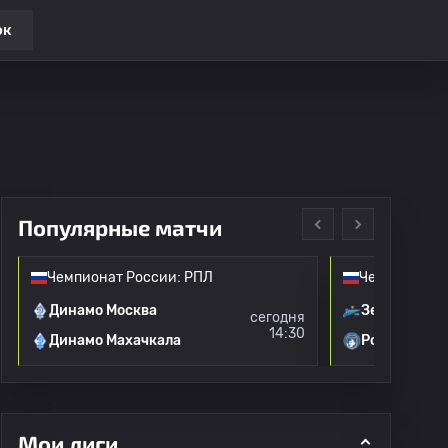
ок
Популярные матчи
Чемпионат России: РПЛ
Чемпионат Р
Динамо Москва
Зенит
сегодня
14:30
Динамо Махачкала
Родина Мос
Мои лиги