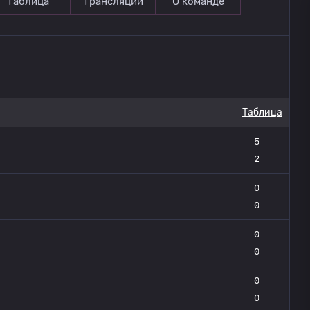
Таблица
Трансляции
О команде
Таблица
5
2
0
0
0
0
0
0