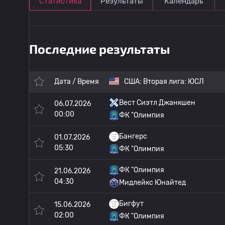
Статистика
Результаты
Календарь
Последние результаты
Дата / Время
США:
Вторая лига: ЮСЛ
Вест Сиэтл Джанкшен
06.07.2026
00:00
ФК "Олимпия
Бангерс
01.07.2026
05:30
ФК "Олимпия
ФК "Олимпия
21.06.2026
04:30
Мидлейкс Юнайтед
Бигфут
15.06.2026
02:00
ФК "Олимпия