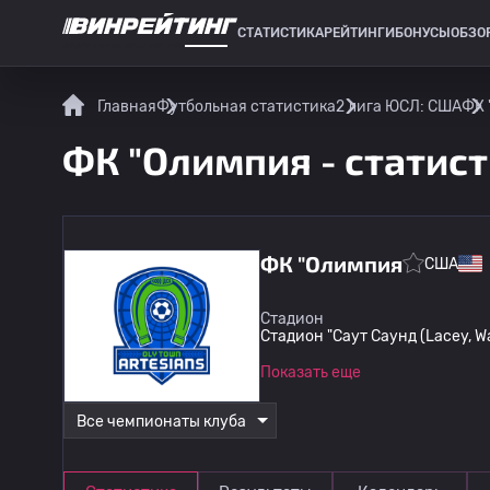
СТАТИСТИКА
РЕЙТИНГИ
БОНУСЫ
ОБЗО
СПОРТИВНАЯ СТАТИСТИКА
Главная
Футбольная статистика
2 лига ЮСЛ: США
ФК 
ФК "Олимпия - статис
ФК "Олимпия
США
Стадион
Стадион "Саут Саунд (Lacey, W
Показать еще
Все чемпионаты клуба