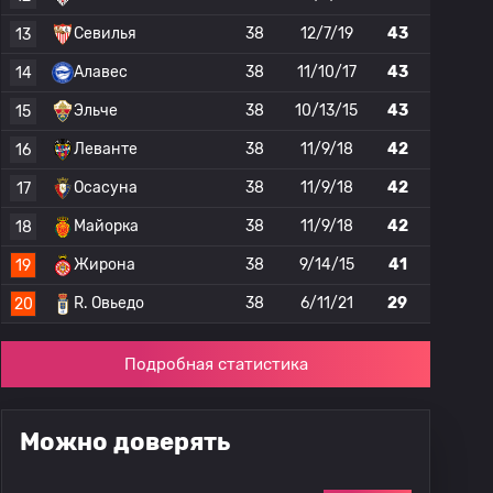
Севилья
38
12/7/19
43
13
Алавес
38
11/10/17
43
14
Эльче
38
10/13/15
43
15
Леванте
38
11/9/18
42
16
Осасуна
38
11/9/18
42
17
Майорка
38
11/9/18
42
18
Жирона
38
9/14/15
41
19
R. Овьедо
38
6/11/21
29
20
Подробная статистика
Можно доверять