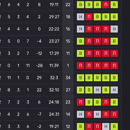
В
В
В
П
В
2
6
4
2
8
19:11
22
Н
П
В
В
В
2
5
3
4
2
29:27
18
Н
П
П
П
Н
2
4
4
4
0
22:22
16
В
П
П
П
В
2
5
0
7
-4
23:27
15
В
П
П
П
П
2
3
2
7
-12
17:29
11
П
П
П
П
П
2
0
1
11
-28
11:39
1
В
В
В
В
В
2
11
1
0
29
32:3
34
В
В
Н
В
Н
2
8
3
1
22
32:10
27
П
В
В
П
В
2
7
2
3
6
24:18
23
Н
П
Н
П
П
2
4
2
6
-7
24:31
14
В
П
П
Н
В
2
3
3
6
-2
19:21
12