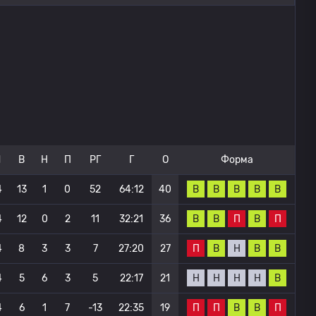
И
В
Н
П
РГ
Г
О
Форма
В
В
В
В
В
4
13
1
0
52
64:12
40
В
В
П
В
П
4
12
0
2
11
32:21
36
П
В
Н
В
В
4
8
3
3
7
27:20
27
Н
Н
Н
Н
В
4
5
6
3
5
22:17
21
П
П
В
В
П
4
6
1
7
-13
22:35
19