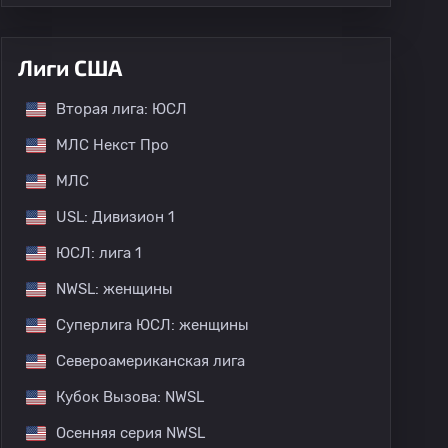
Лиги США
Вторая лига: ЮСЛ
МЛС Некст Про
МЛС
USL: Дивизион 1
ЮСЛ: лига 1
NWSL: женщины
Суперлига ЮСЛ: женщины
Североамериканская лига
Кубок Вызова: NWSL
Осенняя серия NWSL