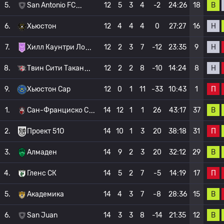
В
5.
San Antonio FC
12
5
3
4
-2
24:26
18
Н
6.
Хьюстон
12
4
4
4
0
27:27
16
Н
7.
Хилл Каунтри Ло
12
2
3
7
-12
23:35
9
Н
8.
Твин Сити Такан
12
2
2
8
-10
14:24
8
П
9.
Хьюстон Сар
12
0
1
11
-33
10:43
1
В
1.
Сан-Франциско С
14
12
1
1
26
43:17
37
П
2.
Проект 51О
14
10
1
3
20
38:18
31
В
3.
Алмаден
14
9
2
3
20
32:12
29
П
4.
Гленс СК
14
5
2
7
-5
14:19
17
В
5.
Академика
14
4
3
7
-8
28:36
15
В
6.
San Juan
14
3
3
8
-14
21:35
12