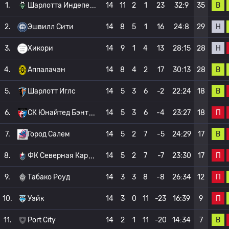
В
1.
Шарлотта Индепе
14
11
2
1
23
32:9
35
Н
2.
Эшвилл Сити
14
8
5
1
16
24:8
29
Н
3.
Хикори
14
9
1
4
13
28:15
28
В
4.
Аппалачэн
14
8
4
2
17
30:13
28
В
5.
Шарлотт Иглс
14
5
3
6
-2
22:24
18
П
6.
СК Юнайтед Бэнт
14
5
3
6
-4
23:27
18
В
7.
Город Салем
14
5
2
7
-5
24:29
17
П
8.
ФК Северная Кар
14
5
2
7
-7
23:30
17
П
9.
Табако Роуд
14
3
3
8
-8
26:34
12
П
10.
Уэйк
14
3
0
11
-23
16:39
9
В
11.
Port City
14
2
1
11
-20
14:34
7