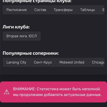
Популярные страницы клуба:
Расписание
Состав
Трансферы
Таблицы
Бо
Лиги клуба:
Вторая лига: ЮСЛ
Популярные соперники:
Lansing City
Сент-Крус
Midwest United
Chicago 
ВНИМАНИЕ: Статистика может быть неполной,
мы продолжаем добавлять актуальные данные.