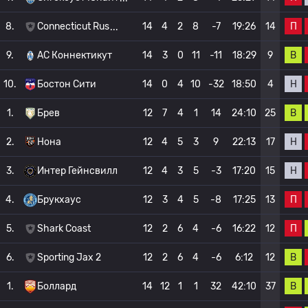
П
8.
Connecticut Rus
14
4
2
8
-7
19:26
14
В
9.
АС Коннектикут
14
3
0
11
-11
18:29
9
Н
10.
Бостон Сити
14
0
4
10
-32
18:50
4
В
1.
Брев
12
7
4
1
14
24:10
25
Н
2.
Нона
12
4
5
3
9
22:13
17
Н
3.
Интер Гейнсвилл
12
4
3
5
-3
17:20
15
П
4.
Брукхаус
12
3
4
5
-8
17:25
13
П
5.
Shark Coast
12
2
6
4
-6
16:22
12
В
6.
Sporting Jax 2
12
2
6
4
-6
6:12
12
В
1.
Боллард
14
12
1
1
32
42:10
37