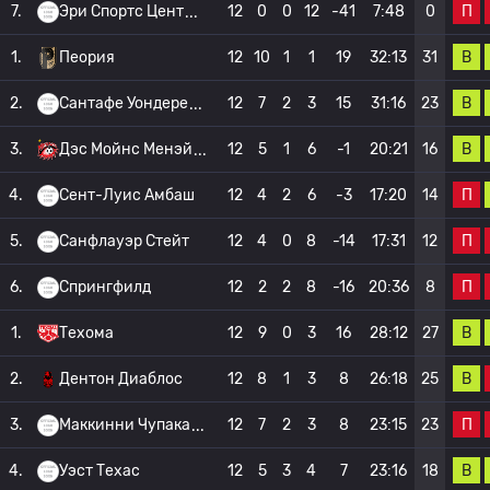
П
7.
Эри Спортс Цент
12
0
0
12
-41
7:48
0
В
1.
Пеория
12
10
1
1
19
32:13
31
В
2.
Сантафе Уондере
12
7
2
3
15
31:16
23
В
3.
Дэс Мойнс Менэй
12
5
1
6
-1
20:21
16
П
4.
Сент-Луис Амбаш
12
4
2
6
-3
17:20
14
П
5.
Санфлауэр Стейт
12
4
0
8
-14
17:31
12
П
6.
Спрингфилд
12
2
2
8
-16
20:36
8
В
1.
Техома
12
9
0
3
16
28:12
27
В
2.
Дентон Диаблос
12
8
1
3
8
26:18
25
П
3.
Маккинни Чупака
12
7
2
3
8
23:15
23
В
4.
Уэст Техас
12
5
3
4
7
23:16
18