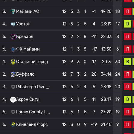
П
3.
Майами АС
12
5
3
4
-1
19:20
18
В
4.
Уэстон
12
5
2
5
4
23:19
17
П
5.
Бревард
12
2
2
8
-11
22:33
8
П
6.
ФК Майами
12
1
3
8
-17
13:30
6
В
1.
Стальной город
12
9
3
0
17
20:3
30
П
2.
Буффало
12
7
3
2
20
34:14
24
П
3.
Pittsburgh Rive
12
6
2
4
5
23:18
20
В
4.
Акрон Сити
12
6
1
5
11
28:17
19
П
5.
Lorain County L
12
6
1
5
7
27:20
19
П
6.
Кливленд Форс
12
3
0
9
-19
21:40
9