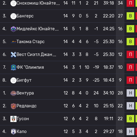
П
2.
Снохомиш Юнайте
14
11
1
2
21
39:18
34
В
3.
Бангерс
14
9
0
5
2
22:20
27
В
4.
Мидлейкс Юнайте
14
5
1
8
-1
24:25
16
В
5.
Такома Старс
14
4
4
6
-5
25:30
16
П
6.
Вест Сиэтл Джан
14
3
3
8
-5
25:30
12
П
7.
ФК "Олимпия
14
3
1
10
-19
18:37
10
П
8.
Бигфут
14
2
3
9
-25
18:43
9
Н
1.
Вентура
12
8
4
0
24
34:10
28
Н
2.
Редландс
12
6
4
2
10
25:15
22
В
3.
Тусон
12
6
4
2
8
19:11
22
Н
4.
Капо
12
5
3
4
2
29:27
18