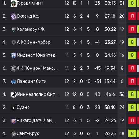
В
1.
Город Флинт
12
10
1
1
25
38:13
31
П
2.
Окленд Ко.
12
6
2
4
9
27:18
20
П
3.
Каламазу ФК
12
6
1
5
8
30:22
19
В
4.
АФС Энн-Арбор
12
6
1
5
-4
23:27
19
В
5.
Мидвест Юнайтед
11
5
1
5
8
24:16
16
П
6.
ФК "Юнион" Мако
11
2
2
7
-15
19:34
8
П
7.
Лансинг Сити
12
2
0
10
-31
13:44
6
В
1.
Миннеаполис Сит
12
12
0
0
40
46:6
36
В
2.
Суэно
11
8
0
3
28
38:10
24
П
3.
Чикаго Датч Лай
12
6
1
5
-2
24:26
19
В
4.
Сент-Крус
12
6
0
6
1
26:25
18