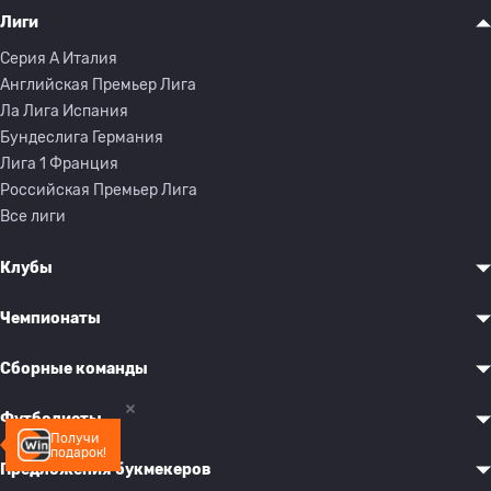
Лиги
Серия A Италия
Английская Премьер Лига
Ла Лига Испания
Бундеслига Германия
Лига 1 Франция
Российская Премьер Лига
Все лиги
Клубы
Чемпионаты
Сборные команды
Футболисты
Получи
подарок!
Предложения букмекеров