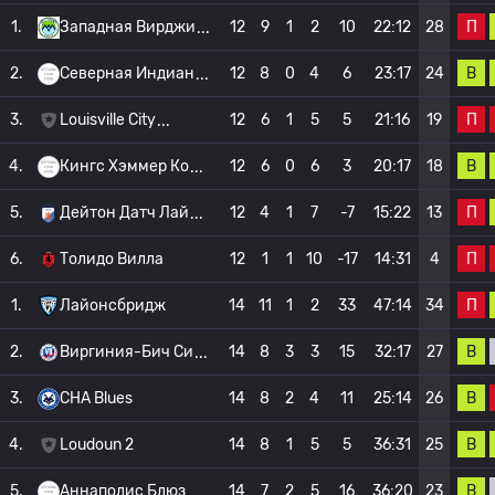
П
1.
Западная Вирджи
12
9
1
2
10
22:12
28
В
2.
Северная Индиан
12
8
0
4
6
23:17
24
П
3.
Louisville City
12
6
1
5
5
21:16
19
В
4.
Кингс Хэммер Ко
12
6
0
6
3
20:17
18
П
5.
Дейтон Датч Лай
12
4
1
7
-7
15:22
13
П
6.
Толидо Вилла
12
1
1
10
-17
14:31
4
П
1.
Лайонсбридж
14
11
1
2
33
47:14
34
В
2.
Виргиния-Бич Си
14
8
3
3
15
32:17
27
В
3.
CHA Blues
14
8
2
4
11
25:14
26
В
4.
Loudoun 2
14
8
1
5
5
36:31
25
В
5.
Аннаполис Блюз
14
7
2
5
16
36:20
23