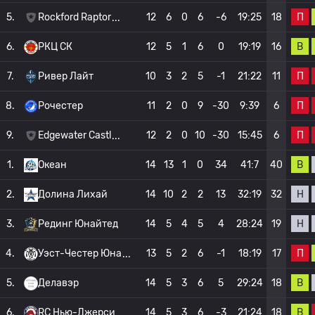
П
5.
Rockford Raptor
12
6
0
6
-6
19:25
18
В
6.
РКЦ СК
12
5
1
6
0
19:19
16
П
7.
Ривер Лайт
10
3
2
5
-1
21:22
11
П
8.
Рочестер
11
2
0
9
-30
9:39
6
П
9.
Edgewater Castl
12
2
0
10
-30
15:45
6
В
1.
Океан
14
13
1
0
34
41:7
40
Н
2.
Долина Лихай
14
10
2
2
13
32:19
32
Н
3.
Рединг Юнайтед
14
5
4
5
4
28:24
19
П
4.
Уэст-Честер Юна
13
5
2
6
-1
18:19
17
В
5.
Делавэр
14
5
3
6
5
29:24
18
В
6.
RC Нью-Джерси
14
5
3
6
-3
21:24
18