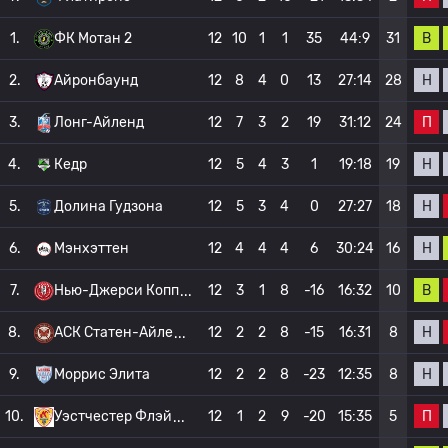
В
1.
ФК Мотан 2
12
10
1
1
35
44:9
31
Н
2.
Айронбаунд
12
8
4
0
13
27:14
28
П
3.
Лонг-Айленд
12
7
3
2
19
31:12
24
Н
4.
Кедр
12
5
4
3
1
19:18
19
Н
5.
Долина Гудзона
12
5
3
4
0
27:27
18
Н
6.
Мэнхэттен
12
4
4
4
6
30:24
16
В
7.
Нью-Джерси Копп
12
3
1
8
-16
16:32
10
Н
8.
АСК Статен-Айле
12
2
2
8
-15
16:31
8
Н
9.
Моррис Элита
12
2
2
8
-23
12:35
8
П
10.
Уэстчестер Флэй
12
1
2
9
-20
15:35
5