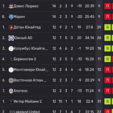
П
7.
Дэвис Леджес
14
2
3
9
-19
20:39
9
П
8.
Марин
14
2
3
9
-20
25:45
9
В
1.
До́тан Юнайтед
12
9
2
1
19
27:8
29
В
2.
Южный АО
12
7
5
0
20
34:14
26
В
3.
Колумбус Юнайте
12
4
6
2
-1
19:20
18
В
4.
Бирмингем 2
12
2
5
5
-10
16:26
11
П
5.
Монтгомери Юнай
12
2
4
6
-6
18:24
10
П
6.
Восточная Атлан
12
2
3
7
-9
20:29
9
П
7.
Апотеос
12
2
3
7
-13
11:24
9
В
1.
Интер Майами 2
12
10
1
1
18
22:4
31
П
2.
Lakeland United
12
7
1
4
7
22:15
22