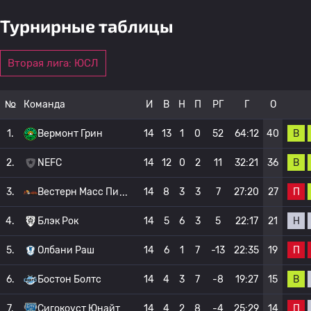
Турнирные таблицы
Вторая лига: ЮСЛ
№
Команда
И
В
Н
П
РГ
Г
О
В
1.
Вермонт Грин
14
13
1
0
52
64:12
40
В
2.
NEFC
14
12
0
2
11
32:21
36
П
3.
Вестерн Масс Пи
14
8
3
3
7
27:20
27
Н
4.
Блэк Рок
14
5
6
3
5
22:17
21
П
5.
Олбани Раш
14
6
1
7
-13
22:35
19
В
6.
Бостон Болтс
14
4
3
7
-8
19:27
15
П
7.
Сигокоуст Юнайт
14
4
2
8
-4
25:29
14