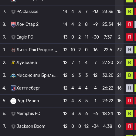
В
7.
PA Classics
14
4
3
7
-13
23:36
15
П
8.
Лон Стар 2
14
4
2
8
-9
25:34
14
П
9.
Eagle FC
13
0
2
11
-30
7:37
2
Н
1.
Литл-Рок Рендже
12
10
2
0
16
22:6
32
В
2.
Луизиана
12
7
1
4
7
27:20
22
В
3.
Миссисипи Бриль
12
6
3
3
12
32:20
21
Н
4.
Хаттисберг
12
4
4
4
4
26:22
16
П
5.
Ред-Ривер
12
4
3
5
1
23:22
15
В
6.
Memphis FC
12
3
3
6
-6
18:24
12
П
7.
Jackson Boom
12
0
0
12
-34
4:38
0