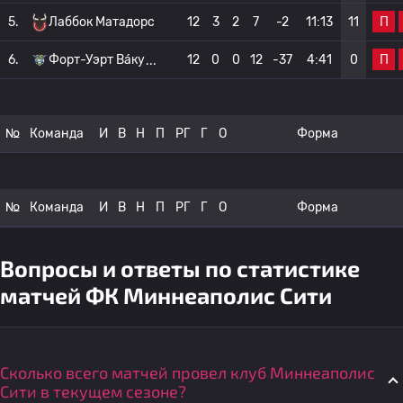
П
5.
Лаббок Матадорс
12
3
2
7
-2
11:13
11
П
6.
Форт-Уэрт Ва́ку
12
0
0
12
-37
4:41
0
№
Команда
И
В
Н
П
РГ
Г
О
Форма
№
Команда
И
В
Н
П
РГ
Г
О
Форма
Вопросы и ответы по статистике
матчей ФК Миннеаполис Сити
Сколько всего матчей провел клуб Миннеаполис
Сити в текущем сезоне?