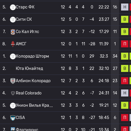
Н
5.
Старс ФК
12
4
4
4
0
22:22
16
В
6.
Сити СК
12
5
0
7
-4
23:27
15
В
7.
Со Кал Иглс
12
3
2
7
-12
17:29
11
П
8.
АМСГ
12
0
1
11
-28
11:39
1
В
1.
Колорадо Шторм
12
11
1
0
29
32:3
34
В
2.
Юта Юнайтед
12
8
3
1
22
32:10
27
П
3.
Албион Колорадо
12
7
2
3
6
24:18
23
Н
4.
Real Colorado
12
4
2
6
-7
24:31
14
В
5.
Унион Вилья Кра
12
3
3
6
-2
19:21
12
П
6.
CISA
12
1
3
8
-27
18:45
6
П
7.
Флатиронс
12
0
2
10
-21
13:34
2