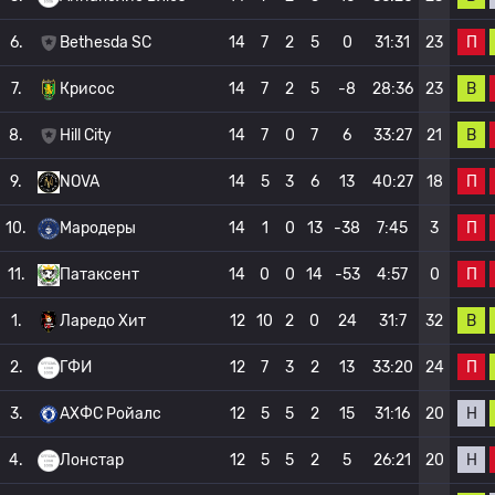
П
6.
Bethesda SC
14
7
2
5
0
31:31
23
В
7.
Крисос
14
7
2
5
-8
28:36
23
В
8.
Hill City
14
7
0
7
6
33:27
21
П
9.
NOVA
14
5
3
6
13
40:27
18
П
10.
Мародеры
14
1
0
13
-38
7:45
3
П
11.
Патаксент
14
0
0
14
-53
4:57
0
В
1.
Ларедо Хит
12
10
2
0
24
31:7
32
П
2.
ГФИ
12
7
3
2
13
33:20
24
Н
3.
АХФС Ройалс
12
5
5
2
15
31:16
20
Н
4.
Лонстар
12
5
5
2
5
26:21
20