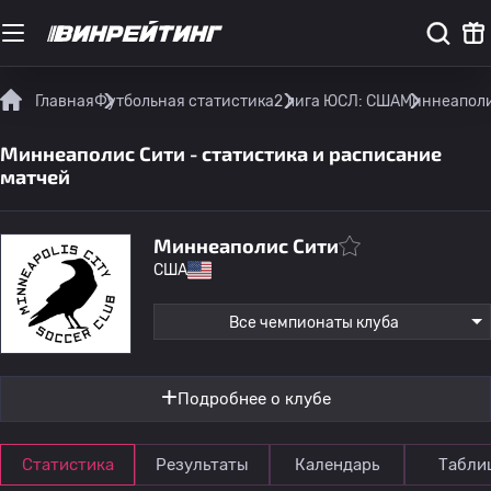
Главная
Футбольная статистика
2 лига ЮСЛ: США
Миннеаполи
Миннеаполис Сити - статистика и расписание
матчей
Миннеаполис Сити
США
Все чемпионаты клуба
Подробнее о клубе
Статистика
Результаты
Календарь
Табли