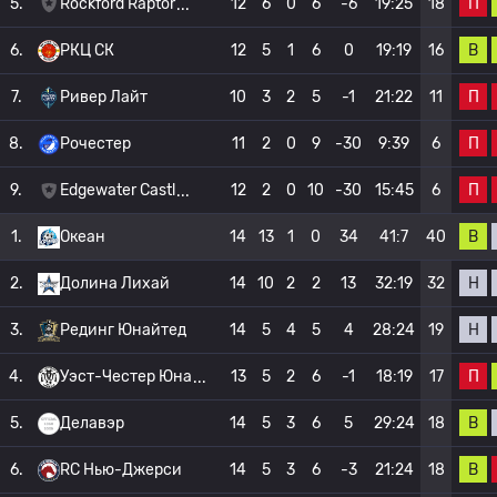
П
5.
Rockford Raptor
12
6
0
6
-6
19:25
18
В
6.
РКЦ СК
12
5
1
6
0
19:19
16
П
7.
Ривер Лайт
10
3
2
5
-1
21:22
11
П
8.
Рочестер
11
2
0
9
-30
9:39
6
П
9.
Edgewater Castl
12
2
0
10
-30
15:45
6
В
1.
Океан
14
13
1
0
34
41:7
40
Н
2.
Долина Лихай
14
10
2
2
13
32:19
32
Н
3.
Рединг Юнайтед
14
5
4
5
4
28:24
19
П
4.
Уэст-Честер Юна
13
5
2
6
-1
18:19
17
В
5.
Делавэр
14
5
3
6
5
29:24
18
В
6.
RC Нью-Джерси
14
5
3
6
-3
21:24
18