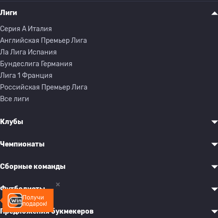
Лиги
Серия A Италия
Английская Премьер Лига
Ла Лига Испания
Бундеслига Германия
Лига 1 Франция
Российская Премьер Лига
Все лиги
Клубы
Чемпионаты
Сборные команды
Футболисты
Получи
подарок!
Предложения букмекеров