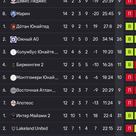
П
7.
Дэвис Леджес
14
2
3
9
-19
20:39
9
П
8.
Марин
14
2
3
9
-20
25:45
9
В
1.
До́тан Юнайтед
12
9
2
1
19
27:8
29
В
2.
Южный АО
12
7
5
0
20
34:14
26
В
3.
Колумбус Юнайте
12
4
6
2
-1
19:20
18
В
4.
Бирмингем 2
12
2
5
5
-10
16:26
11
П
5.
Монтгомери Юнай
12
2
4
6
-6
18:24
10
П
6.
Восточная Атлан
12
2
3
7
-9
20:29
9
П
7.
Апотеос
12
2
3
7
-13
11:24
9
В
1.
Интер Майами 2
12
10
1
1
18
22:4
31
П
2.
Lakeland United
12
7
1
4
7
22:15
22