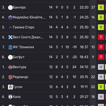
В
3.
Бангерс
14
9
0
5
2
22:20
27
В
4.
Мидлейкс Юнайте
14
5
1
8
-1
24:25
16
В
5.
Такома Старс
14
4
4
6
-5
25:30
16
П
6.
Вест Сиэтл Джан
14
3
3
8
-5
25:30
12
П
7.
ФК "Олимпия
14
3
1
10
-19
18:37
10
П
8.
Бигфут
14
2
3
9
-25
18:43
9
Н
1.
Вентура
12
8
4
0
24
34:10
28
Н
2.
Редландс
12
6
4
2
10
25:15
22
В
3.
Тусон
12
6
4
2
8
19:11
22
Н
4.
Капо
12
5
3
4
2
29:27
18