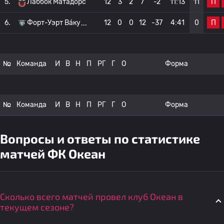
П
5.
Лаббок Матадорс
12
3
2
7
-2
11:13
11
П
6.
Форт-Уэрт Ва́ку
12
0
0
12
-37
4:41
0
№
Команда
И
В
Н
П
РГ
Г
О
Форма
№
Команда
И
В
Н
П
РГ
Г
О
Форма
Вопросы и ответы по статистике
матчей ФК Океан
Сколько всего матчей провел клуб Океан в
текущем сезоне?