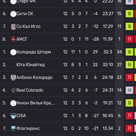
Н
5.
Старс ФК
12
4
4
4
0
22:22
16
В
6.
Сити СК
12
5
0
7
-4
23:27
15
В
7.
Со Кал Иглс
12
3
2
7
-12
17:29
11
П
8.
АМСГ
12
0
1
11
-28
11:39
1
В
1.
Колорадо Шторм
12
11
1
0
29
32:3
34
В
2.
Юта Юнайтед
12
8
3
1
22
32:10
27
П
3.
Албион Колорадо
12
7
2
3
6
24:18
23
Н
4.
Real Colorado
12
4
2
6
-7
24:31
14
В
5.
Унион Вилья Кра
12
3
3
6
-2
19:21
12
П
6.
CISA
12
1
3
8
-27
18:45
6
П
7.
Флатиронс
12
0
2
10
-21
13:34
2