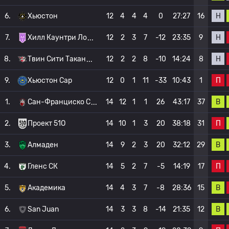
Н
6.
Хьюстон
12
4
4
4
0
27:27
16
Н
7.
Хилл Каунтри Ло
12
2
3
7
-12
23:35
9
Н
8.
Твин Сити Такан
12
2
2
8
-10
14:24
8
П
9.
Хьюстон Сар
12
0
1
11
-33
10:43
1
В
1.
Сан-Франциско С
14
12
1
1
26
43:17
37
П
2.
Проект 51О
14
10
1
3
20
38:18
31
В
3.
Алмаден
14
9
2
3
20
32:12
29
П
4.
Гленс СК
14
5
2
7
-5
14:19
17
В
5.
Академика
14
4
3
7
-8
28:36
15
В
6.
San Juan
14
3
3
8
-14
21:35
12