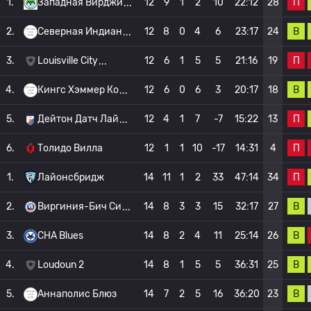
П
1.
Западная Вирджи
12
9
1
2
10
22:12
28
В
2.
Северная Индиан
12
8
0
4
6
23:17
24
П
3.
Louisville City
12
6
1
5
5
21:16
19
В
4.
Кингс Хэммер Ко
12
6
0
6
3
20:17
18
П
5.
Дейтон Датч Лай
12
4
1
7
-7
15:22
13
П
6.
Толидо Вилла
12
1
1
10
-17
14:31
4
П
1.
Лайонсбридж
14
11
1
2
33
47:14
34
В
2.
Виргиния-Бич Си
14
8
3
3
15
32:17
27
В
3.
CHA Blues
14
8
2
4
11
25:14
26
В
4.
Loudoun 2
14
8
1
5
5
36:31
25
В
5.
Аннаполис Блюз
14
7
2
5
16
36:20
23