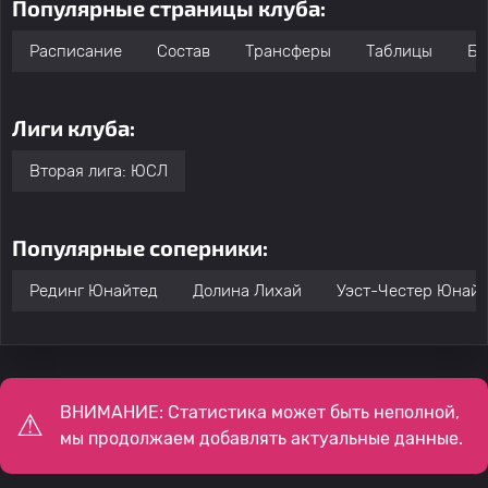
Популярные страницы клуба:
Расписание
Состав
Трансферы
Таблицы
Бо
Лиги клуба:
Вторая лига: ЮСЛ
Популярные соперники:
Рединг Юнайтед
Долина Лихай
Уэст-Честер Юнай
ВНИМАНИЕ: Статистика может быть неполной,
мы продолжаем добавлять актуальные данные.