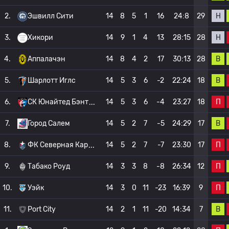
Н
2.
Эшвилл Сити
14
8
5
1
16
24:8
29
Н
3.
Хикори
14
9
1
4
13
28:15
28
В
4.
Аппалачэн
14
8
4
2
17
30:13
28
В
5.
Шарлотт Иглс
14
5
3
6
-2
22:24
18
П
6.
СК Юнайтед Бэнт
14
5
3
6
-4
23:27
18
В
7.
Город Салем
14
5
2
7
-5
24:29
17
П
8.
ФК Северная Кар
14
5
2
7
-7
23:30
17
П
9.
Табако Роуд
14
3
3
8
-8
26:34
12
П
10.
Уэйк
14
3
0
11
-23
16:39
9
В
11.
Port City
14
2
1
11
-20
14:34
7