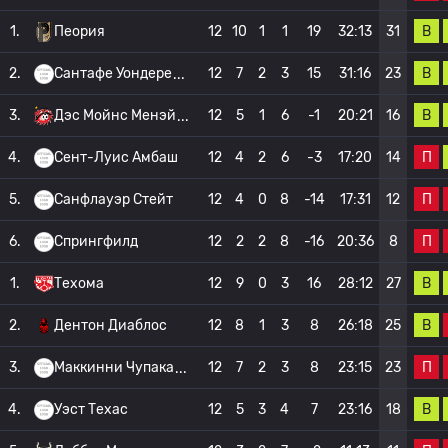
В
1.
Пеория
12
10
1
1
19
32:13
31
В
2.
Сантафе Уондере
12
7
2
3
15
31:16
23
В
3.
Дэс Мойнс Менэй
12
5
1
6
-1
20:21
16
П
4.
Сент-Луис Амбаш
12
4
2
6
-3
17:20
14
П
5.
Санфлауэр Стейт
12
4
0
8
-14
17:31
12
П
6.
Спрингфилд
12
2
2
8
-16
20:36
8
В
1.
Техома
12
9
0
3
16
28:12
27
В
2.
Дентон Диаблос
12
8
1
3
8
26:18
25
П
3.
Маккинни Чупака
12
7
2
3
8
23:15
23
В
4.
Уэст Техас
12
5
3
4
7
23:16
18