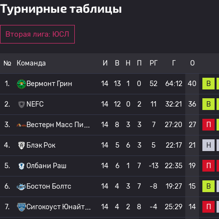
Турнирные таблицы
Вторая лига: ЮСЛ
№
Команда
И
В
Н
П
РГ
Г
О
В
1.
Вермонт Грин
14
13
1
0
52
64:12
40
В
2.
NEFC
14
12
0
2
11
32:21
36
П
3.
Вестерн Масс Пи
14
8
3
3
7
27:20
27
Н
4.
Блэк Рок
14
5
6
3
5
22:17
21
П
5.
Олбани Раш
14
6
1
7
-13
22:35
19
В
6.
Бостон Болтс
14
4
3
7
-8
19:27
15
П
7.
Сигокоуст Юнайт
14
4
2
8
-4
25:29
14