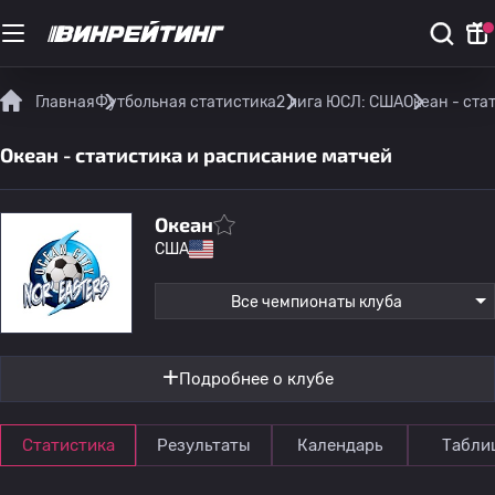
Главная
Футбольная статистика
2 лига ЮСЛ: США
Океан - ста
Океан - статистика и расписание матчей
Океан
США
Все чемпионаты клуба
Подробнее о клубе
Статистика
Результаты
Календарь
Табли