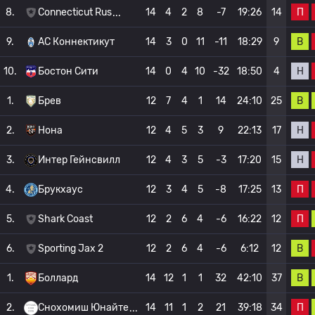
П
8.
Connecticut Rus
14
4
2
8
-7
19:26
14
В
9.
АС Коннектикут
14
3
0
11
-11
18:29
9
Н
10.
Бостон Сити
14
0
4
10
-32
18:50
4
В
1.
Брев
12
7
4
1
14
24:10
25
Н
2.
Нона
12
4
5
3
9
22:13
17
Н
3.
Интер Гейнсвилл
12
4
3
5
-3
17:20
15
П
4.
Брукхаус
12
3
4
5
-8
17:25
13
П
5.
Shark Coast
12
2
6
4
-6
16:22
12
В
6.
Sporting Jax 2
12
2
6
4
-6
6:12
12
В
1.
Боллард
14
12
1
1
32
42:10
37
П
2.
Снохомиш Юнайте
14
11
1
2
21
39:18
34