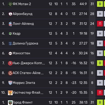
В
1.
ФК Мотан 2
12
10
1
1
35
44:9
31
Н
2.
Айронбаунд
12
8
4
0
13
27:14
28
П
3.
Лонг-Айленд
12
7
3
2
19
31:12
24
Н
4.
Кедр
12
5
4
3
1
19:18
19
Н
5.
Долина Гудзона
12
5
3
4
0
27:27
18
Н
6.
Мэнхэттен
12
4
4
4
6
30:24
16
В
7.
Нью-Джерси Копп
12
3
1
8
-16
16:32
10
Н
8.
АСК Статен-Айле
12
2
2
8
-15
16:31
8
Н
9.
Моррис Элита
12
2
2
8
-23
12:35
8
П
10.
Уэстчестер Флэй
12
1
2
9
-20
15:35
5
В
1.
Город Флинт
12
10
1
1
25
38:13
31