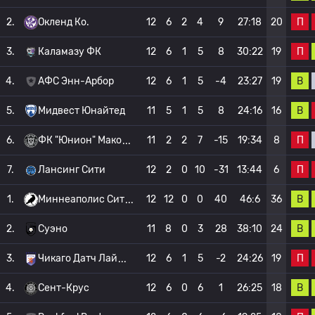
П
2.
Окленд Ко.
12
6
2
4
9
27:18
20
П
3.
Каламазу ФК
12
6
1
5
8
30:22
19
В
4.
АФС Энн-Арбор
12
6
1
5
-4
23:27
19
В
5.
Мидвест Юнайтед
11
5
1
5
8
24:16
16
П
6.
ФК "Юнион" Мако
11
2
2
7
-15
19:34
8
П
7.
Лансинг Сити
12
2
0
10
-31
13:44
6
В
1.
Миннеаполис Сит
12
12
0
0
40
46:6
36
В
2.
Суэно
11
8
0
3
28
38:10
24
П
3.
Чикаго Датч Лай
12
6
1
5
-2
24:26
19
В
4.
Сент-Крус
12
6
0
6
1
26:25
18