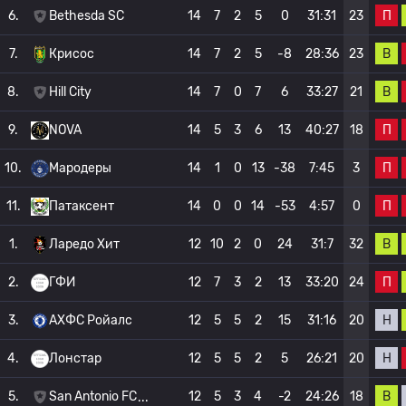
П
6.
Bethesda SC
14
7
2
5
0
31:31
23
В
7.
Крисос
14
7
2
5
-8
28:36
23
В
8.
Hill City
14
7
0
7
6
33:27
21
П
9.
NOVA
14
5
3
6
13
40:27
18
П
10.
Мародеры
14
1
0
13
-38
7:45
3
П
11.
Патаксент
14
0
0
14
-53
4:57
0
В
1.
Ларедо Хит
12
10
2
0
24
31:7
32
П
2.
ГФИ
12
7
3
2
13
33:20
24
Н
3.
АХФС Ройалс
12
5
5
2
15
31:16
20
Н
4.
Лонстар
12
5
5
2
5
26:21
20
В
5.
San Antonio FC
12
5
3
4
-2
24:26
18