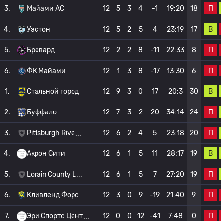
П
3.
Майами АС
12
5
3
4
-1
19:20
18
В
4.
Уэстон
12
5
2
5
4
23:19
17
П
5.
Бревард
12
2
2
8
-11
22:33
8
П
6.
ФК Майами
12
1
3
8
-17
13:30
6
В
1.
Стальной город
12
9
3
0
17
20:3
30
П
2.
Буффало
12
7
3
2
20
34:14
24
П
3.
Pittsburgh Rive
12
6
2
4
5
23:18
20
В
4.
Акрон Сити
12
6
1
5
11
28:17
19
П
5.
Lorain County L
12
6
1
5
7
27:20
19
П
6.
Кливленд Форс
12
3
0
9
-19
21:40
9
П
7.
Эри Спортс Цент
12
0
0
12
-41
7:48
0