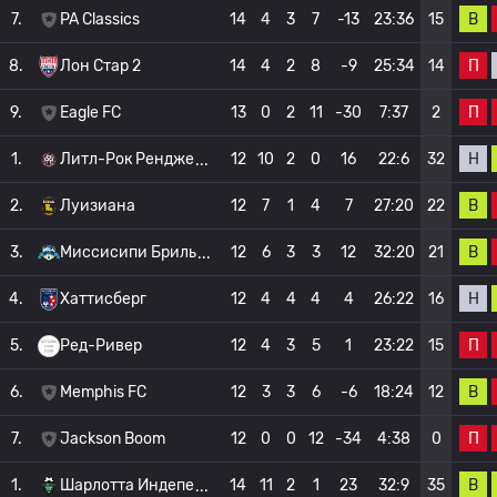
В
7.
PA Classics
14
4
3
7
-13
23:36
15
П
8.
Лон Стар 2
14
4
2
8
-9
25:34
14
П
9.
Eagle FC
13
0
2
11
-30
7:37
2
Н
1.
Литл-Рок Рендже
12
10
2
0
16
22:6
32
В
2.
Луизиана
12
7
1
4
7
27:20
22
В
3.
Миссисипи Бриль
12
6
3
3
12
32:20
21
Н
4.
Хаттисберг
12
4
4
4
4
26:22
16
П
5.
Ред-Ривер
12
4
3
5
1
23:22
15
В
6.
Memphis FC
12
3
3
6
-6
18:24
12
П
7.
Jackson Boom
12
0
0
12
-34
4:38
0
В
1.
Шарлотта Индепе
14
11
2
1
23
32:9
35