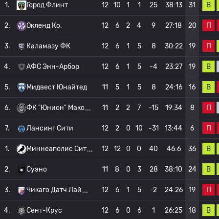
В
1.
Город Флинт
12
10
1
1
25
38:13
31
П
2.
Окленд Ко.
12
6
2
4
9
27:18
20
П
3.
Каламазу ФК
12
6
1
5
8
30:22
19
В
4.
АФС Энн-Арбор
12
6
1
5
-4
23:27
19
В
5.
Мидвест Юнайтед
11
5
1
5
8
24:16
16
П
6.
ФК "Юнион" Мако
11
2
2
7
-15
19:34
8
П
7.
Лансинг Сити
12
2
0
10
-31
13:44
6
В
1.
Миннеаполис Сит
12
12
0
0
40
46:6
36
В
2.
Суэно
11
8
0
3
28
38:10
24
П
3.
Чикаго Датч Лай
12
6
1
5
-2
24:26
19
В
4.
Сент-Крус
12
6
0
6
1
26:25
18