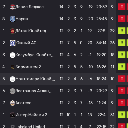
П
7.
Дэвис Леджес
14
2
3
9
-19
20:39
9
П
8.
Марин
14
2
3
9
-20
25:45
9
В
1.
До́тан Юнайтед
12
9
2
1
19
27:8
29
В
2.
Южный АО
12
7
5
0
20
34:14
26
В
3.
Колумбус Юнайте
12
4
6
2
-1
19:20
18
В
4.
Бирмингем 2
12
2
5
5
-10
16:26
11
П
5.
Монтгомери Юнай
12
2
4
6
-6
18:24
10
П
6.
Восточная Атлан
12
2
3
7
-9
20:29
9
П
7.
Апотеос
12
2
3
7
-13
11:24
9
В
1.
Интер Майами 2
12
10
1
1
18
22:4
31
П
2.
Lakeland United
12
7
1
4
7
22:15
22