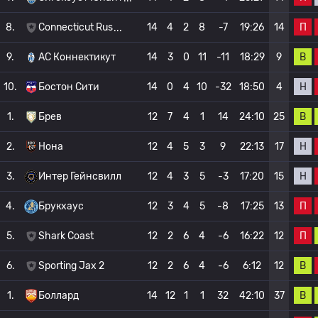
П
8.
Connecticut Rus
14
4
2
8
-7
19:26
14
В
9.
АС Коннектикут
14
3
0
11
-11
18:29
9
Н
10.
Бостон Сити
14
0
4
10
-32
18:50
4
В
1.
Брев
12
7
4
1
14
24:10
25
Н
2.
Нона
12
4
5
3
9
22:13
17
Н
3.
Интер Гейнсвилл
12
4
3
5
-3
17:20
15
П
4.
Брукхаус
12
3
4
5
-8
17:25
13
П
5.
Shark Coast
12
2
6
4
-6
16:22
12
В
6.
Sporting Jax 2
12
2
6
4
-6
6:12
12
В
1.
Боллард
14
12
1
1
32
42:10
37