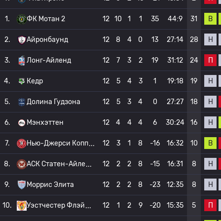
В
1.
ФК Мотан 2
12
10
1
1
35
44:9
31
Н
2.
Айронбаунд
12
8
4
0
13
27:14
28
П
3.
Лонг-Айленд
12
7
3
2
19
31:12
24
Н
4.
Кедр
12
5
4
3
1
19:18
19
Н
5.
Долина Гудзона
12
5
3
4
0
27:27
18
Н
6.
Мэнхэттен
12
4
4
4
6
30:24
16
В
7.
Нью-Джерси Копп
12
3
1
8
-16
16:32
10
Н
8.
АСК Статен-Айле
12
2
2
8
-15
16:31
8
Н
9.
Моррис Элита
12
2
2
8
-23
12:35
8
П
10.
Уэстчестер Флэй
12
1
2
9
-20
15:35
5