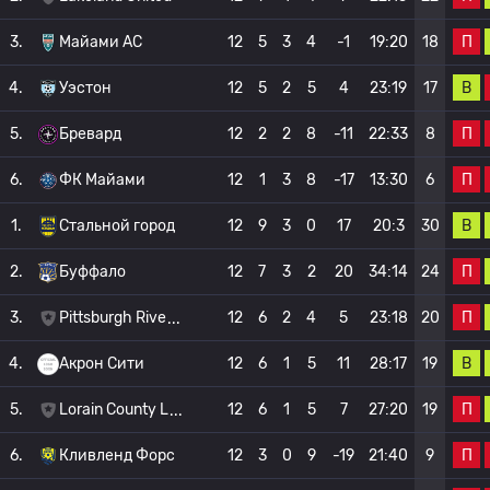
П
3.
Майами АС
12
5
3
4
-1
19:20
18
В
4.
Уэстон
12
5
2
5
4
23:19
17
П
5.
Бревард
12
2
2
8
-11
22:33
8
П
6.
ФК Майами
12
1
3
8
-17
13:30
6
В
1.
Стальной город
12
9
3
0
17
20:3
30
П
2.
Буффало
12
7
3
2
20
34:14
24
П
3.
Pittsburgh Rive
12
6
2
4
5
23:18
20
В
4.
Акрон Сити
12
6
1
5
11
28:17
19
П
5.
Lorain County L
12
6
1
5
7
27:20
19
П
6.
Кливленд Форс
12
3
0
9
-19
21:40
9