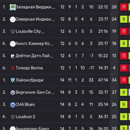
П
1.
Западная Вирджи
12
9
1
2
10
22:12
28
В
2.
Северная Индиан
12
8
0
4
6
23:17
24
П
3.
Louisville City
12
6
1
5
5
21:16
19
В
4.
Кингс Хэммер Ко
12
6
0
6
3
20:17
18
П
5.
Дейтон Датч Лай
12
4
1
7
-7
15:22
13
П
6.
Толидо Вилла
12
1
1
10
-17
14:31
4
П
1.
Лайонсбридж
14
11
1
2
33
47:14
34
В
2.
Виргиния-Бич Си
14
8
3
3
15
32:17
27
В
3.
CHA Blues
14
8
2
4
11
25:14
26
В
4.
Loudoun 2
14
8
1
5
5
36:31
25
В
5.
Аннаполис Блюз
14
7
2
5
16
36:20
23