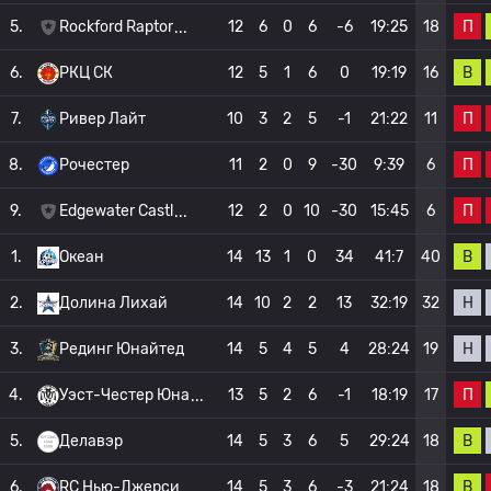
П
5.
Rockford Raptor
12
6
0
6
-6
19:25
18
В
6.
РКЦ СК
12
5
1
6
0
19:19
16
П
7.
Ривер Лайт
10
3
2
5
-1
21:22
11
П
8.
Рочестер
11
2
0
9
-30
9:39
6
П
9.
Edgewater Castl
12
2
0
10
-30
15:45
6
В
1.
Океан
14
13
1
0
34
41:7
40
Н
2.
Долина Лихай
14
10
2
2
13
32:19
32
Н
3.
Рединг Юнайтед
14
5
4
5
4
28:24
19
П
4.
Уэст-Честер Юна
13
5
2
6
-1
18:19
17
В
5.
Делавэр
14
5
3
6
5
29:24
18
В
6.
RC Нью-Джерси
14
5
3
6
-3
21:24
18