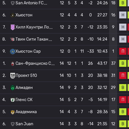
В
5.
San Antonio FC
12
5
3
4
-2
24:26
18
Н
6.
Хьюстон
12
4
4
4
0
27:27
16
Н
7.
Хилл Каунтри Ло
12
2
3
7
-12
23:35
9
Н
8.
Твин Сити Такан
12
2
2
8
-10
14:24
8
П
9.
Хьюстон Сар
12
0
1
11
-33
10:43
1
В
1.
Сан-Франциско С
14
12
1
1
26
43:17
37
П
2.
Проект 51О
14
10
1
3
20
38:18
31
В
3.
Алмаден
14
9
2
3
20
32:12
29
П
4.
Гленс СК
14
5
2
7
-5
14:19
17
В
5.
Академика
14
4
3
7
-8
28:36
15
В
6.
San Juan
14
3
3
8
-14
21:35
12