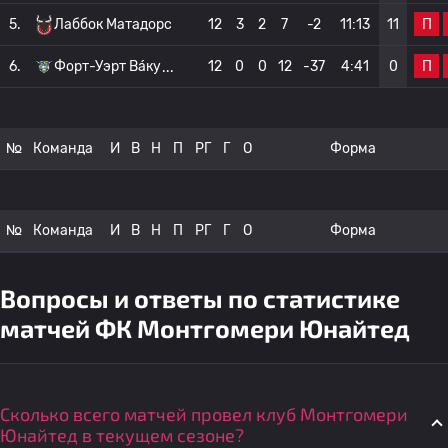
П
5.
Лаббок Матадорс
12
3
2
7
-2
11:13
11
П
6.
Форт-Уэрт Ва́ку
12
0
0
12
-37
4:41
0
№
Команда
И
В
Н
П
РГ
Г
О
Форма
№
Команда
И
В
Н
П
РГ
Г
О
Форма
Вопросы и ответы по статистике
матчей ФК Монтгомери Юнайтед
Сколько всего матчей провел клуб Монтгомери
Юнайтед в текущем сезоне?