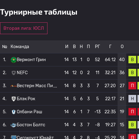
Турнирные таблицы
Вторая лига: ЮСЛ
№
Команда
И
В
Н
П
РГ
Г
О
В
1.
Вермонт Грин
14
13
1
0
52
64:12
40
В
2.
NEFC
14
12
0
2
11
32:21
36
П
3.
Вестерн Масс Пи
14
8
3
3
7
27:20
27
Н
4.
Блэк Рок
14
5
6
3
5
22:17
21
П
5.
Олбани Раш
14
6
1
7
-13
22:35
19
В
6.
Бостон Болтс
14
4
3
7
-8
19:27
15
П
7.
Сигокоуст Юнайт
14
4
2
8
-4
25:29
14