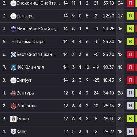
П
2.
Снохомиш Юнайте
14
11
1
2
21
39:18
34
В
3.
Бангерс
14
9
0
5
2
22:20
27
В
4.
Мидлейкс Юнайте
14
5
1
8
-1
24:25
16
В
5.
Такома Старс
14
4
4
6
-5
25:30
16
П
6.
Вест Сиэтл Джан
14
3
3
8
-5
25:30
12
П
7.
ФК "Олимпия
14
3
1
10
-19
18:37
10
П
8.
Бигфут
14
2
3
9
-25
18:43
9
Н
1.
Вентура
12
8
4
0
24
34:10
28
Н
2.
Редландс
12
6
4
2
10
25:15
22
В
3.
Тусон
12
6
4
2
8
19:11
22
Н
4.
Капо
12
5
3
4
2
29:27
18