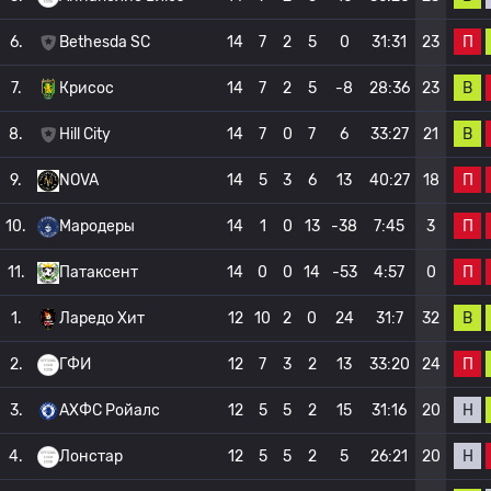
П
6.
Bethesda SC
14
7
2
5
0
31:31
23
В
7.
Крисос
14
7
2
5
-8
28:36
23
В
8.
Hill City
14
7
0
7
6
33:27
21
П
9.
NOVA
14
5
3
6
13
40:27
18
П
10.
Мародеры
14
1
0
13
-38
7:45
3
П
11.
Патаксент
14
0
0
14
-53
4:57
0
В
1.
Ларедо Хит
12
10
2
0
24
31:7
32
П
2.
ГФИ
12
7
3
2
13
33:20
24
Н
3.
АХФС Ройалс
12
5
5
2
15
31:16
20
Н
4.
Лонстар
12
5
5
2
5
26:21
20