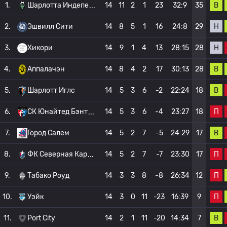
В
1.
Шарлотта Индепе
14
11
2
1
23
32:9
35
Н
2.
Эшвилл Сити
14
8
5
1
16
24:8
29
Н
3.
Хикори
14
9
1
4
13
28:15
28
В
4.
Аппалачэн
14
8
4
2
17
30:13
28
В
5.
Шарлотт Иглс
14
5
3
6
-2
22:24
18
П
6.
СК Юнайтед Бэнт
14
5
3
6
-4
23:27
18
В
7.
Город Салем
14
5
2
7
-5
24:29
17
П
8.
ФК Северная Кар
14
5
2
7
-7
23:30
17
П
9.
Табако Роуд
14
3
3
8
-8
26:34
12
П
10.
Уэйк
14
3
0
11
-23
16:39
9
В
11.
Port City
14
2
1
11
-20
14:34
7