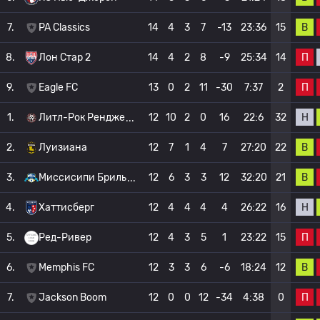
В
7.
PA Classics
14
4
3
7
-13
23:36
15
П
8.
Лон Стар 2
14
4
2
8
-9
25:34
14
П
9.
Eagle FC
13
0
2
11
-30
7:37
2
Н
1.
Литл-Рок Рендже
12
10
2
0
16
22:6
32
В
2.
Луизиана
12
7
1
4
7
27:20
22
В
3.
Миссисипи Бриль
12
6
3
3
12
32:20
21
Н
4.
Хаттисберг
12
4
4
4
4
26:22
16
П
5.
Ред-Ривер
12
4
3
5
1
23:22
15
В
6.
Memphis FC
12
3
3
6
-6
18:24
12
П
7.
Jackson Boom
12
0
0
12
-34
4:38
0