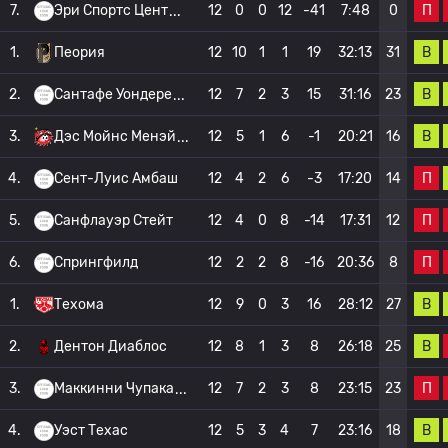
П
7.
Эри Спортс Цент
12
0
0
12
-41
7:48
0
В
1.
Пеория
12
10
1
1
19
32:13
31
В
2.
Сантафе Уондере
12
7
2
3
15
31:16
23
В
3.
Дэс Мойнс Менэй
12
5
1
6
-1
20:21
16
П
4.
Сент-Луис Амбаш
12
4
2
6
-3
17:20
14
П
5.
Санфлауэр Стейт
12
4
0
8
-14
17:31
12
П
6.
Спрингфилд
12
2
2
8
-16
20:36
8
В
1.
Техома
12
9
0
3
16
28:12
27
В
2.
Дентон Диаблос
12
8
1
3
8
26:18
25
П
3.
Маккинни Чупака
12
7
2
3
8
23:15
23
В
4.
Уэст Техас
12
5
3
4
7
23:16
18