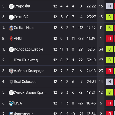
Н
5.
Старс ФК
12
4
4
4
0
22:22
16
В
6.
Сити СК
12
5
0
7
-4
23:27
15
В
7.
Со Кал Иглс
12
3
2
7
-12
17:29
11
П
8.
АМСГ
12
0
1
11
-28
11:39
1
В
1.
Колорадо Шторм
12
11
1
0
29
32:3
34
В
2.
Юта Юнайтед
12
8
3
1
22
32:10
27
П
3.
Албион Колорадо
12
7
2
3
6
24:18
23
Н
4.
Real Colorado
12
4
2
6
-7
24:31
14
В
5.
Унион Вилья Кра
12
3
3
6
-2
19:21
12
П
6.
CISA
12
1
3
8
-27
18:45
6
П
7.
Флатиронс
12
0
2
10
-21
13:34
2