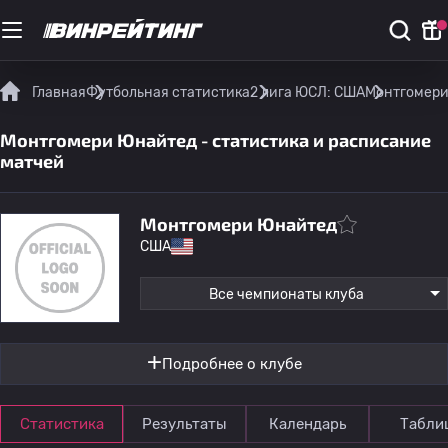
Главная
Футбольная статистика
2 лига ЮСЛ: США
Монтгомери
Монтгомери Юнайтед - статистика и расписание
матчей
Монтгомери Юнайтед
США
Все чемпионаты клуба
Подробнее о клубе
Статистика
Результаты
Календарь
Табли