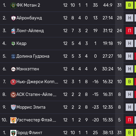
В
1.
ФК Мотан 2
12
10
1
1
35
44:9
31
Н
2.
Айронбаунд
12
8
4
0
13
27:14
28
П
3.
Лонг-Айленд
12
7
3
2
19
31:12
24
Н
4.
Кедр
12
5
4
3
1
19:18
19
Н
5.
Долина Гудзона
12
5
3
4
0
27:27
18
Н
6.
Мэнхэттен
12
4
4
4
6
30:24
16
В
7.
Нью-Джерси Копп
12
3
1
8
-16
16:32
10
Н
8.
АСК Статен-Айле
12
2
2
8
-15
16:31
8
Н
9.
Моррис Элита
12
2
2
8
-23
12:35
8
П
10.
Уэстчестер Флэй
12
1
2
9
-20
15:35
5
В
1.
Город Флинт
12
10
1
1
25
38:13
31