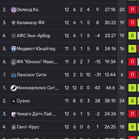
П
2.
Окленд Ко.
12
6
2
4
9
27:18
20
П
3.
Каламазу ФК
12
6
1
5
8
30:22
19
В
4.
АФС Энн-Арбор
12
6
1
5
-4
23:27
19
В
5.
Мидвест Юнайтед
11
5
1
5
8
24:16
16
П
6.
ФК "Юнион" Мако
11
2
2
7
-15
19:34
8
П
7.
Лансинг Сити
12
2
0
10
-31
13:44
6
В
1.
Миннеаполис Сит
12
12
0
0
40
46:6
36
В
2.
Суэно
11
8
0
3
28
38:10
24
П
3.
Чикаго Датч Лай
12
6
1
5
-2
24:26
19
В
4.
Сент-Крус
12
6
0
6
1
26:25
18