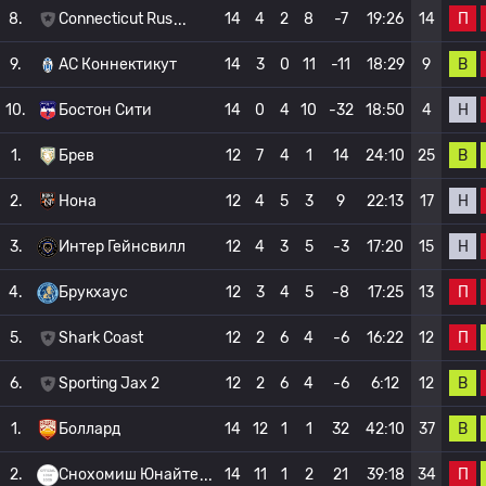
П
8.
Connecticut Rus
14
4
2
8
-7
19:26
14
В
9.
АС Коннектикут
14
3
0
11
-11
18:29
9
Н
10.
Бостон Сити
14
0
4
10
-32
18:50
4
В
1.
Брев
12
7
4
1
14
24:10
25
Н
2.
Нона
12
4
5
3
9
22:13
17
Н
3.
Интер Гейнсвилл
12
4
3
5
-3
17:20
15
П
4.
Брукхаус
12
3
4
5
-8
17:25
13
П
5.
Shark Coast
12
2
6
4
-6
16:22
12
В
6.
Sporting Jax 2
12
2
6
4
-6
6:12
12
В
1.
Боллард
14
12
1
1
32
42:10
37
П
2.
Снохомиш Юнайте
14
11
1
2
21
39:18
34