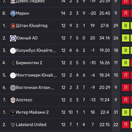
П
7.
Дэвис Леджес
14
2
3
9
-19
20:39
9
П
8.
Марин
14
2
3
9
-20
25:45
9
В
1.
До́тан Юнайтед
12
9
2
1
19
27:8
29
В
2.
Южный АО
12
7
5
0
20
34:14
26
В
3.
Колумбус Юнайте
12
4
6
2
-1
19:20
18
В
4.
Бирмингем 2
12
2
5
5
-10
16:26
11
П
5.
Монтгомери Юнай
12
2
4
6
-6
18:24
10
П
6.
Восточная Атлан
12
2
3
7
-9
20:29
9
П
7.
Апотеос
12
2
3
7
-13
11:24
9
В
1.
Интер Майами 2
12
10
1
1
18
22:4
31
П
2.
Lakeland United
12
7
1
4
7
22:15
22