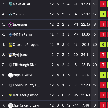
П
3.
Майами АС
12
5
3
4
-1
19:20
18
В
4.
Уэстон
12
5
2
5
4
23:19
17
П
5.
Бревард
12
2
2
8
-11
22:33
8
П
6.
ФК Майами
12
1
3
8
-17
13:30
6
В
1.
Стальной город
12
9
3
0
17
20:3
30
П
2.
Буффало
12
7
3
2
20
34:14
24
П
3.
Pittsburgh Rive
12
6
2
4
5
23:18
20
В
4.
Акрон Сити
12
6
1
5
11
28:17
19
П
5.
Lorain County L
12
6
1
5
7
27:20
19
П
6.
Кливленд Форс
12
3
0
9
-19
21:40
9
П
7.
Эри Спортс Цент
12
0
0
12
-41
7:48
0