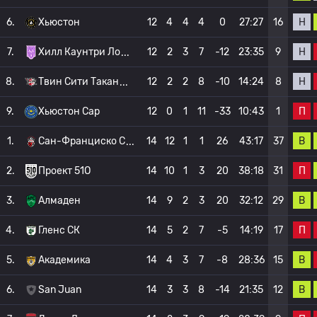
Н
6.
Хьюстон
12
4
4
4
0
27:27
16
Н
7.
Хилл Каунтри Ло
12
2
3
7
-12
23:35
9
Н
8.
Твин Сити Такан
12
2
2
8
-10
14:24
8
П
9.
Хьюстон Сар
12
0
1
11
-33
10:43
1
В
1.
Сан-Франциско С
14
12
1
1
26
43:17
37
П
2.
Проект 51О
14
10
1
3
20
38:18
31
В
3.
Алмаден
14
9
2
3
20
32:12
29
П
4.
Гленс СК
14
5
2
7
-5
14:19
17
В
5.
Академика
14
4
3
7
-8
28:36
15
В
6.
San Juan
14
3
3
8
-14
21:35
12