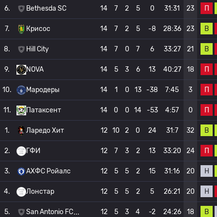
П
6.
Bethesda SC
14
7
2
5
0
31:31
23
В
7.
Крисос
14
7
2
5
-8
28:36
23
В
8.
Hill City
14
7
0
7
6
33:27
21
П
9.
NOVA
14
5
3
6
13
40:27
18
П
10.
Мародеры
14
1
0
13
-38
7:45
3
П
11.
Патаксент
14
0
0
14
-53
4:57
0
В
1.
Ларедо Хит
12
10
2
0
24
31:7
32
П
2.
ГФИ
12
7
3
2
13
33:20
24
Н
3.
АХФС Ройалс
12
5
5
2
15
31:16
20
Н
4.
Лонстар
12
5
5
2
5
26:21
20
В
5.
San Antonio FC
12
5
3
4
-2
24:26
18