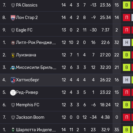
В
7.
PA Classics
14
4
3
7
-13
23:36
15
П
8.
Лон Стар 2
14
4
2
8
-9
25:34
14
П
9.
Eagle FC
13
0
2
11
-30
7:37
2
Н
1.
Литл-Рок Рендже
12
10
2
0
16
22:6
32
В
2.
Луизиана
12
7
1
4
7
27:20
22
В
3.
Миссисипи Бриль
12
6
3
3
12
32:20
21
Н
4.
Хаттисберг
12
4
4
4
4
26:22
16
П
5.
Ред-Ривер
12
4
3
5
1
23:22
15
В
6.
Memphis FC
12
3
3
6
-6
18:24
12
П
7.
Jackson Boom
12
0
0
12
-34
4:38
0
В
1.
Шарлотта Индепе
14
11
2
1
23
32:9
35