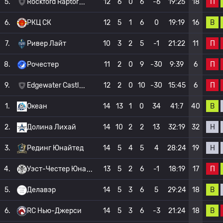
П
5.
Rockford Raptor
12
6
0
6
-6
19:25
18
В
6.
РКЦ СК
12
5
1
6
0
19:19
16
П
7.
Ривер Лайт
10
3
2
5
-1
21:22
11
П
8.
Рочестер
11
2
0
9
-30
9:39
6
П
9.
Edgewater Castl
12
2
0
10
-30
15:45
6
В
1.
Океан
14
13
1
0
34
41:7
40
Н
2.
Долина Лихай
14
10
2
2
13
32:19
32
Н
3.
Рединг Юнайтед
14
5
4
5
4
28:24
19
П
4.
Уэст-Честер Юна
13
5
2
6
-1
18:19
17
В
5.
Делавэр
14
5
3
6
5
29:24
18
В
6.
RC Нью-Джерси
14
5
3
6
-3
21:24
18