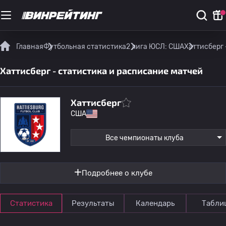
Главная
Футбольная статистика
2 лига ЮСЛ: США
Хаттисберг 
Хаттисберг - статистика и расписание матчей
Хаттисберг
США
Все чемпионаты клуба
Подробнее о клубе
Статистика
Результаты
Календарь
Табли