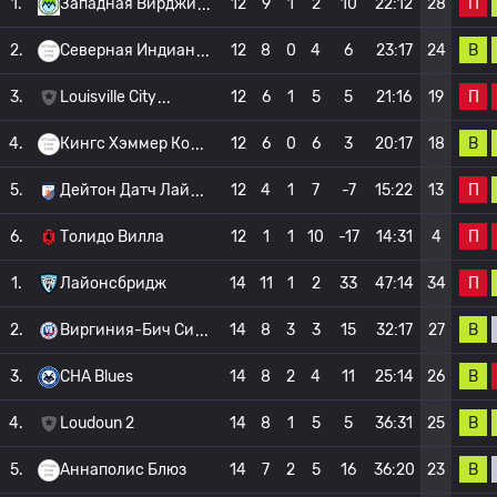
П
1.
Западная Вирджи
12
9
1
2
10
22:12
28
В
2.
Северная Индиан
12
8
0
4
6
23:17
24
П
3.
Louisville City
12
6
1
5
5
21:16
19
В
4.
Кингс Хэммер Ко
12
6
0
6
3
20:17
18
П
5.
Дейтон Датч Лай
12
4
1
7
-7
15:22
13
П
6.
Толидо Вилла
12
1
1
10
-17
14:31
4
П
1.
Лайонсбридж
14
11
1
2
33
47:14
34
В
2.
Виргиния-Бич Си
14
8
3
3
15
32:17
27
В
3.
CHA Blues
14
8
2
4
11
25:14
26
В
4.
Loudoun 2
14
8
1
5
5
36:31
25
В
5.
Аннаполис Блюз
14
7
2
5
16
36:20
23