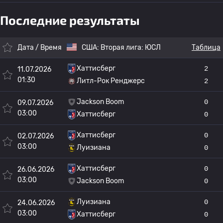
Последние результаты
Дата / Время
США:
Вторая лига: ЮСЛ
Таблица
Хаттисберг
2
11.07.2026
01:30
Литл-Рок Ренджерс
2
Jackson Boom
0
09.07.2026
03:00
Хаттисберг
0
Хаттисберг
0
02.07.2026
03:00
Луизиана
0
Хаттисберг
0
26.06.2026
03:00
Jackson Boom
0
Луизиана
0
24.06.2026
03:00
Хаттисберг
0