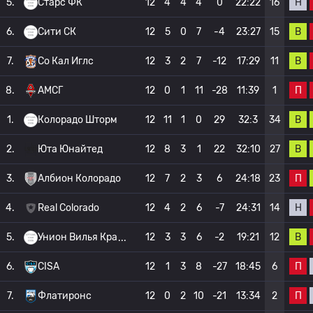
Н
5.
Старс ФК
12
4
4
4
0
22:22
16
В
6.
Сити СК
12
5
0
7
-4
23:27
15
В
7.
Со Кал Иглс
12
3
2
7
-12
17:29
11
П
8.
АМСГ
12
0
1
11
-28
11:39
1
В
1.
Колорадо Шторм
12
11
1
0
29
32:3
34
В
2.
Юта Юнайтед
12
8
3
1
22
32:10
27
П
3.
Албион Колорадо
12
7
2
3
6
24:18
23
Н
4.
Real Colorado
12
4
2
6
-7
24:31
14
В
5.
Унион Вилья Кра
12
3
3
6
-2
19:21
12
П
6.
CISA
12
1
3
8
-27
18:45
6
П
7.
Флатиронс
12
0
2
10
-21
13:34
2