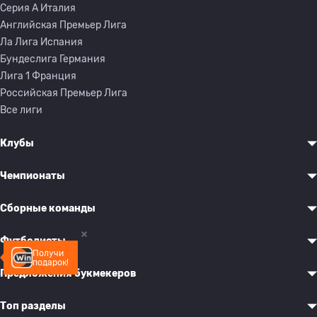
Серия A Италия
Английская Премьер Лига
Ла Лига Испания
Бундеслига Германия
Лига 1 Франция
Российская Премьер Лига
Все лиги
Клубы
Чемпионаты
Сборные команды
Футболисты
Получи
подарок!
Предложения букмекеров
Топ разделы