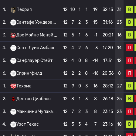
В
1.
Пеория
12
10
1
1
19
32:13
31
В
2.
Сантафе Уондере
12
7
2
3
15
31:16
23
В
3.
Дэс Мойнс Менэй
12
5
1
6
-1
20:21
16
П
4.
Сент-Луис Амбаш
12
4
2
6
-3
17:20
14
П
5.
Санфлауэр Стейт
12
4
0
8
-14
17:31
12
П
6.
Спрингфилд
12
2
2
8
-16
20:36
8
В
1.
Техома
12
9
0
3
16
28:12
27
В
2.
Дентон Диаблос
12
8
1
3
8
26:18
25
П
3.
Маккинни Чупака
12
7
2
3
8
23:15
23
В
4.
Уэст Техас
12
5
3
4
7
23:16
18