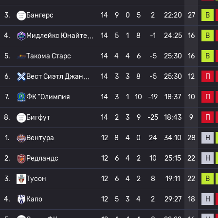
В
3.
Бангерс
14
9
0
5
2
22:20
27
В
4.
Мидлейкс Юнайте
14
5
1
8
-1
24:25
16
В
5.
Такома Старс
14
4
4
6
-5
25:30
16
П
6.
Вест Сиэтл Джан
14
3
3
8
-5
25:30
12
П
7.
ФК "Олимпия
14
3
1
10
-19
18:37
10
П
8.
Бигфут
14
2
3
9
-25
18:43
9
Н
1.
Вентура
12
8
4
0
24
34:10
28
Н
2.
Редландс
12
6
4
2
10
25:15
22
В
3.
Тусон
12
6
4
2
8
19:11
22
Н
4.
Капо
12
5
3
4
2
29:27
18