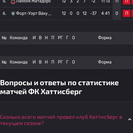
П
5.
Лаббок Матадорс
12
3
2
7
-2
11:13
11
П
6.
Форт-Уэрт Ва́ку
12
0
0
12
-37
4:41
0
№
Команда
И
В
Н
П
РГ
Г
О
Форма
№
Команда
И
В
Н
П
РГ
Г
О
Форма
Вопросы и ответы по статистике
матчей ФК Хаттисберг
Сколько всего матчей провел клуб Хаттисберг в
текущем сезоне?