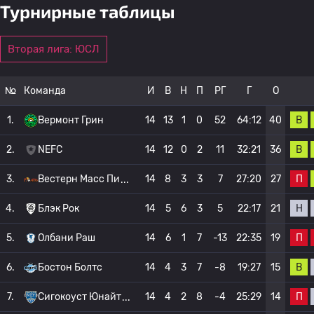
Турнирные таблицы
Вторая лига: ЮСЛ
№
Команда
И
В
Н
П
РГ
Г
О
В
1.
Вермонт Грин
14
13
1
0
52
64:12
40
В
2.
NEFC
14
12
0
2
11
32:21
36
П
3.
Вестерн Масс Пи
14
8
3
3
7
27:20
27
Н
4.
Блэк Рок
14
5
6
3
5
22:17
21
П
5.
Олбани Раш
14
6
1
7
-13
22:35
19
В
6.
Бостон Болтс
14
4
3
7
-8
19:27
15
П
7.
Сигокоуст Юнайт
14
4
2
8
-4
25:29
14