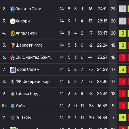
Н
2.
Эшвилл Сити
14
8
5
1
16
24:8
29
Н
3.
Хикори
14
9
1
4
13
28:15
28
В
4.
Аппалачэн
14
8
4
2
17
30:13
28
В
5.
Шарлотт Иглс
14
5
3
6
-2
22:24
18
П
6.
СК Юнайтед Бэнт
14
5
3
6
-4
23:27
18
В
7.
Город Салем
14
5
2
7
-5
24:29
17
П
8.
ФК Северная Кар
14
5
2
7
-7
23:30
17
П
9.
Табако Роуд
14
3
3
8
-8
26:34
12
П
10.
Уэйк
14
3
0
11
-23
16:39
9
В
11.
Port City
14
2
1
11
-20
14:34
7