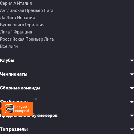
Серия A Италия
Английская Премьер Лига
Ла Лига Испания
Бундеслига Германия
Лига 1 Франция
Российская Премьер Лига
Все лиги
Клубы
Чемпионаты
Сборные команды
Футболисты
Получи
подарок!
Предложения букмекеров
Топ разделы