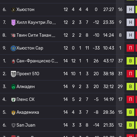
Н
6.
Хьюстон
12
4
4
4
0
27:27
16
Н
7.
Хилл Каунтри Ло
12
2
3
7
-12
23:35
9
Н
8.
Твин Сити Такан
12
2
2
8
-10
14:24
8
П
9.
Хьюстон Сар
12
0
1
11
-33
10:43
1
В
1.
Сан-Франциско С
14
12
1
1
26
43:17
37
П
2.
Проект 51О
14
10
1
3
20
38:18
31
В
3.
Алмаден
14
9
2
3
20
32:12
29
П
4.
Гленс СК
14
5
2
7
-5
14:19
17
В
5.
Академика
14
4
3
7
-8
28:36
15
В
6.
San Juan
14
3
3
8
-14
21:35
12