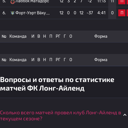
П
5.
Лаббок Матадорс
12
3
2
7
-2
11:13
11
П
6.
Форт-Уэрт Ва́ку
12
0
0
12
-37
4:41
0
№
Команда
И
В
Н
П
РГ
Г
О
Форма
№
Команда
И
В
Н
П
РГ
Г
О
Форма
Вопросы и ответы по статистике
матчей ФК Лонг-Айленд
Сколько всего матчей провел клуб Лонг-Айленд в
текущем сезоне?