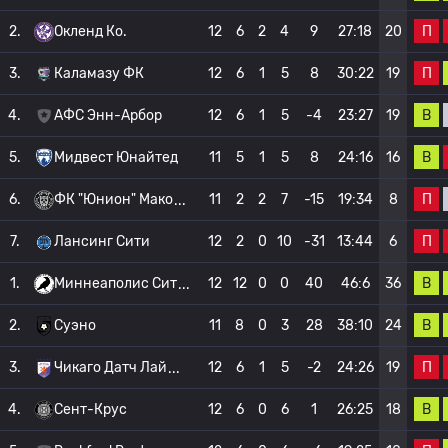
П
2.
Окленд Ко.
12
6
2
4
9
27:18
20
П
3.
Каламазу ФК
12
6
1
5
8
30:22
19
В
4.
АФС Энн-Арбор
12
6
1
5
-4
23:27
19
В
5.
Мидвест Юнайтед
11
5
1
5
8
24:16
16
П
6.
ФК "Юнион" Мако
11
2
2
7
-15
19:34
8
П
7.
Лансинг Сити
12
2
0
10
-31
13:44
6
В
1.
Миннеаполис Сит
12
12
0
0
40
46:6
36
В
2.
Суэно
11
8
0
3
28
38:10
24
П
3.
Чикаго Датч Лай
12
6
1
5
-2
24:26
19
В
4.
Сент-Крус
12
6
0
6
1
26:25
18