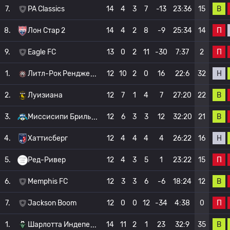
В
7.
PA Classics
14
4
3
7
-13
23:36
15
П
8.
Лон Стар 2
14
4
2
8
-9
25:34
14
П
9.
Eagle FC
13
0
2
11
-30
7:37
2
Н
1.
Литл-Рок Рендже
12
10
2
0
16
22:6
32
В
2.
Луизиана
12
7
1
4
7
27:20
22
В
3.
Миссисипи Бриль
12
6
3
3
12
32:20
21
Н
4.
Хаттисберг
12
4
4
4
4
26:22
16
П
5.
Ред-Ривер
12
4
3
5
1
23:22
15
В
6.
Memphis FC
12
3
3
6
-6
18:24
12
П
7.
Jackson Boom
12
0
0
12
-34
4:38
0
В
1.
Шарлотта Индепе
14
11
2
1
23
32:9
35