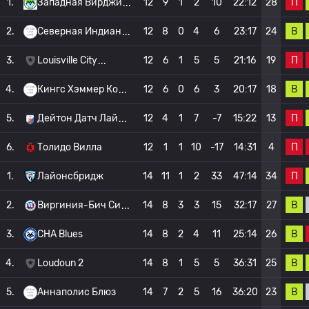
П
1.
Западная Вирджи
12
9
1
2
10
22:12
28
В
2.
Северная Индиан
12
8
0
4
6
23:17
24
П
3.
Louisville City
12
6
1
5
5
21:16
19
В
4.
Кингс Хэммер Ко
12
6
0
6
3
20:17
18
П
5.
Дейтон Датч Лай
12
4
1
7
-7
15:22
13
П
6.
Толидо Вилла
12
1
1
10
-17
14:31
4
П
1.
Лайонсбридж
14
11
1
2
33
47:14
34
В
2.
Виргиния-Бич Си
14
8
3
3
15
32:17
27
В
3.
CHA Blues
14
8
2
4
11
25:14
26
В
4.
Loudoun 2
14
8
1
5
5
36:31
25
В
5.
Аннаполис Блюз
14
7
2
5
16
36:20
23