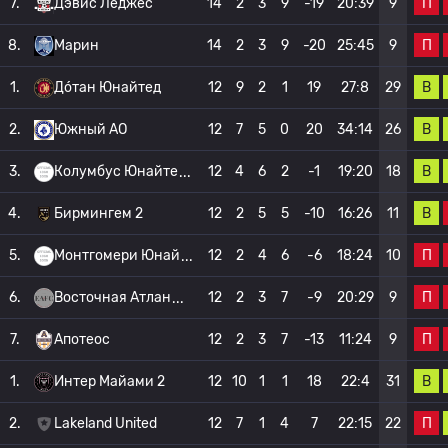
П
7.
Дэвис Леджес
14
2
3
9
-19
20:39
9
П
8.
Марин
14
2
3
9
-20
25:45
9
В
1.
До́тан Юнайтед
12
9
2
1
19
27:8
29
В
2.
Южный АО
12
7
5
0
20
34:14
26
В
3.
Колумбус Юнайте
12
4
6
2
-1
19:20
18
В
4.
Бирмингем 2
12
2
5
5
-10
16:26
11
П
5.
Монтгомери Юнай
12
2
4
6
-6
18:24
10
П
6.
Восточная Атлан
12
2
3
7
-9
20:29
9
П
7.
Апотеос
12
2
3
7
-13
11:24
9
В
1.
Интер Майами 2
12
10
1
1
18
22:4
31
П
2.
Lakeland United
12
7
1
4
7
22:15
22