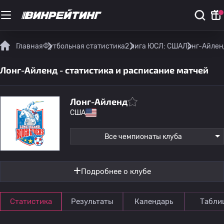
Главная
Футбольная статистика
2 лига ЮСЛ: США
Лонг-Айленд
Лонг-Айленд - статистика и расписание матчей
Лонг-Айленд
США
Все чемпионаты клуба
Подробнее о клубе
Статистика
Результаты
Календарь
Табли