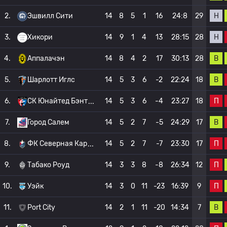
Н
2.
Эшвилл Сити
14
8
5
1
16
24:8
29
Н
3.
Хикори
14
9
1
4
13
28:15
28
В
4.
Аппалачэн
14
8
4
2
17
30:13
28
В
5.
Шарлотт Иглс
14
5
3
6
-2
22:24
18
П
6.
СК Юнайтед Бэнт
14
5
3
6
-4
23:27
18
В
7.
Город Салем
14
5
2
7
-5
24:29
17
П
8.
ФК Северная Кар
14
5
2
7
-7
23:30
17
П
9.
Табако Роуд
14
3
3
8
-8
26:34
12
П
10.
Уэйк
14
3
0
11
-23
16:39
9
В
11.
Port City
14
2
1
11
-20
14:34
7