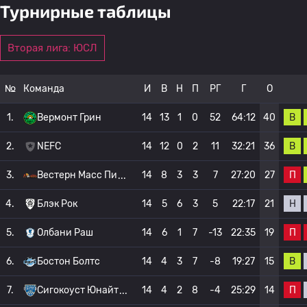
Турнирные таблицы
Вторая лига: ЮСЛ
№
Команда
И
В
Н
П
РГ
Г
О
В
1.
Вермонт Грин
14
13
1
0
52
64:12
40
В
2.
NEFC
14
12
0
2
11
32:21
36
П
3.
Вестерн Масс Пи
14
8
3
3
7
27:20
27
Н
4.
Блэк Рок
14
5
6
3
5
22:17
21
П
5.
Олбани Раш
14
6
1
7
-13
22:35
19
В
6.
Бостон Болтс
14
4
3
7
-8
19:27
15
П
7.
Сигокоуст Юнайт
14
4
2
8
-4
25:29
14