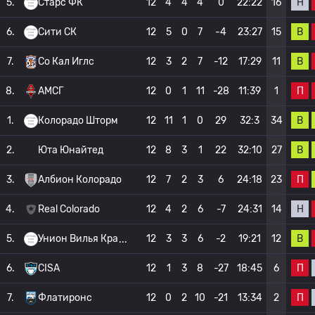
Н
5.
Старс ФК
12
4
4
4
0
22:22
16
В
6.
Сити СК
12
5
0
7
-4
23:27
15
В
7.
Со Кал Иглс
12
3
2
7
-12
17:29
11
П
8.
АМСГ
12
0
1
11
-28
11:39
1
В
1.
Колорадо Шторм
12
11
1
0
29
32:3
34
В
2.
Юта Юнайтед
12
8
3
1
22
32:10
27
П
3.
Албион Колорадо
12
7
2
3
6
24:18
23
Н
4.
Real Colorado
12
4
2
6
-7
24:31
14
В
5.
Унион Вилья Кра
12
3
3
6
-2
19:21
12
П
6.
CISA
12
1
3
8
-27
18:45
6
П
7.
Флатиронс
12
0
2
10
-21
13:34
2