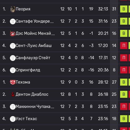
В
1.
Пеория
12
10
1
1
19
32:13
31
В
2.
Сантафе Уондере
12
7
2
3
15
31:16
23
В
3.
Дэс Мойнс Менэй
12
5
1
6
-1
20:21
16
П
4.
Сент-Луис Амбаш
12
4
2
6
-3
17:20
14
П
5.
Санфлауэр Стейт
12
4
0
8
-14
17:31
12
П
6.
Спрингфилд
12
2
2
8
-16
20:36
8
В
1.
Техома
12
9
0
3
16
28:12
27
В
2.
Дентон Диаблос
12
8
1
3
8
26:18
25
П
3.
Маккинни Чупака
12
7
2
3
8
23:15
23
В
4.
Уэст Техас
12
5
3
4
7
23:16
18