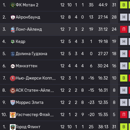
В
1.
ФК Мотан 2
12
10
1
1
35
44:9
31
Н
2.
Айронбаунд
12
8
4
0
13
27:14
28
П
3.
Лонг-Айленд
12
7
3
2
19
31:12
24
Н
4.
Кедр
12
5
4
3
1
19:18
19
Н
5.
Долина Гудзона
12
5
3
4
0
27:27
18
Н
6.
Мэнхэттен
12
4
4
4
6
30:24
16
В
7.
Нью-Джерси Копп
12
3
1
8
-16
16:32
10
Н
8.
АСК Статен-Айле
12
2
2
8
-15
16:31
8
Н
9.
Моррис Элита
12
2
2
8
-23
12:35
8
П
10.
Уэстчестер Флэй
12
1
2
9
-20
15:35
5
В
1.
Город Флинт
12
10
1
1
25
38:13
31