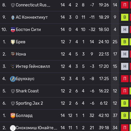
П
8.
Connecticut Rus
14
4
2
8
-7
19:26
14
В
9.
АС Коннектикут
14
3
0
11
-11
18:29
9
Н
10.
Бостон Сити
14
0
4
10
-32
18:50
4
В
1.
Брев
12
7
4
1
14
24:10
25
Н
2.
Нона
12
4
5
3
9
22:13
17
Н
3.
Интер Гейнсвилл
12
4
3
5
-3
17:20
15
П
4.
Брукхаус
12
3
4
5
-8
17:25
13
П
5.
Shark Coast
12
2
6
4
-6
16:22
12
В
6.
Sporting Jax 2
12
2
6
4
-6
6:12
12
В
1.
Боллард
14
12
1
1
32
42:10
37
П
2.
Снохомиш Юнайте
14
11
1
2
21
39:18
34