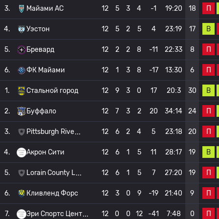
П
3.
Майами АС
12
5
3
4
-1
19:20
18
В
4.
Уэстон
12
5
2
5
4
23:19
17
П
5.
Бревард
12
2
2
8
-11
22:33
8
П
6.
ФК Майами
12
1
3
8
-17
13:30
6
В
1.
Стальной город
12
9
3
0
17
20:3
30
П
2.
Буффало
12
7
3
2
20
34:14
24
П
3.
Pittsburgh Rive
12
6
2
4
5
23:18
20
В
4.
Акрон Сити
12
6
1
5
11
28:17
19
П
5.
Lorain County L
12
6
1
5
7
27:20
19
П
6.
Кливленд Форс
12
3
0
9
-19
21:40
9
П
7.
Эри Спортс Цент
12
0
0
12
-41
7:48
0