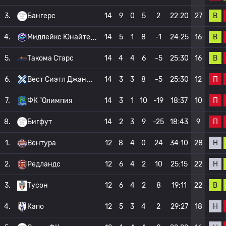
В
3.
Бангерс
14
9
0
5
2
22:20
27
В
4.
Мидлейкс Юнайте
14
5
1
8
-1
24:25
16
В
5.
Такома Старс
14
4
4
6
-5
25:30
16
П
6.
Вест Сиэтл Джан
14
3
3
8
-5
25:30
12
П
7.
ФК "Олимпия
14
3
1
10
-19
18:37
10
П
8.
Бигфут
14
2
3
9
-25
18:43
9
Н
1.
Вентура
12
8
4
0
24
34:10
28
Н
2.
Редландс
12
6
4
2
10
25:15
22
В
3.
Тусон
12
6
4
2
8
19:11
22
Н
4.
Капо
12
5
3
4
2
29:27
18