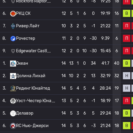
П
5.
Rockford Raptor
12
6
0
6
-6
19:25
18
В
6.
РКЦ СК
12
5
1
6
0
19:19
16
П
7.
Ривер Лайт
10
3
2
5
-1
21:22
11
П
8.
Рочестер
11
2
0
9
-30
9:39
6
П
9.
Edgewater Castl
12
2
0
10
-30
15:45
6
В
1.
Океан
14
13
1
0
34
41:7
40
Н
2.
Долина Лихай
14
10
2
2
13
32:19
32
Н
3.
Рединг Юнайтед
14
5
4
5
4
28:24
19
П
4.
Уэст-Честер Юна
13
5
2
6
-1
18:19
17
В
5.
Делавэр
14
5
3
6
5
29:24
18
В
6.
RC Нью-Джерси
14
5
3
6
-3
21:24
18