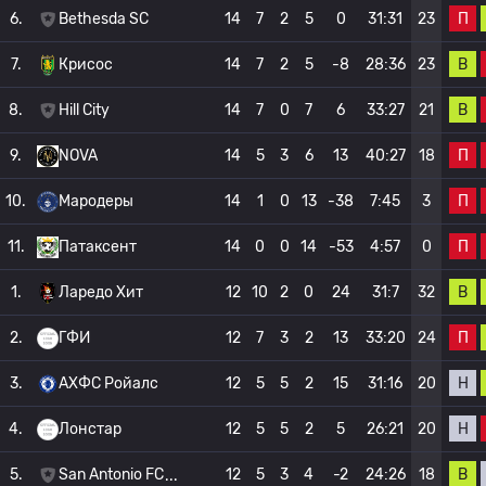
П
6.
Bethesda SC
14
7
2
5
0
31:31
23
В
7.
Крисос
14
7
2
5
-8
28:36
23
В
8.
Hill City
14
7
0
7
6
33:27
21
П
9.
NOVA
14
5
3
6
13
40:27
18
П
10.
Мародеры
14
1
0
13
-38
7:45
3
П
11.
Патаксент
14
0
0
14
-53
4:57
0
В
1.
Ларедо Хит
12
10
2
0
24
31:7
32
П
2.
ГФИ
12
7
3
2
13
33:20
24
Н
3.
АХФС Ройалс
12
5
5
2
15
31:16
20
Н
4.
Лонстар
12
5
5
2
5
26:21
20
В
5.
San Antonio FC
12
5
3
4
-2
24:26
18