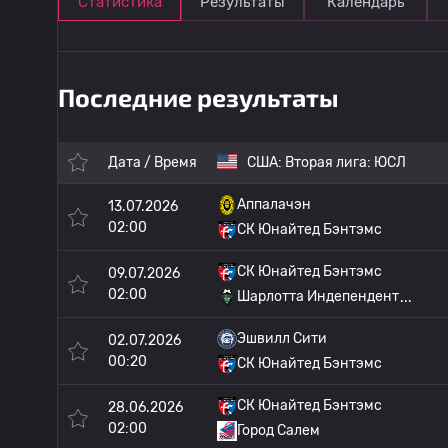
Статистика
Результаты
Календарь
Последние результаты
Дата / Время
США:
Вторая лига: ЮСЛ
Аппалачэн
13.07.2026
02:00
СК Юнайтед Бэнтэмс
СК Юнайтед Бэнтэмс
09.07.2026
02:00
Шарлотта Индепендент
Эшвилл Сити
02.07.2026
00:20
СК Юнайтед Бэнтэмс
СК Юнайтед Бэнтэмс
28.06.2026
02:00
Город Салем