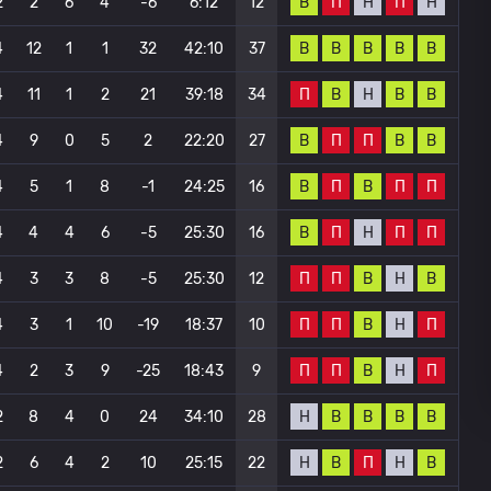
В
П
Н
П
Н
2
2
6
4
-6
6:12
12
В
В
В
В
В
4
12
1
1
32
42:10
37
П
В
Н
В
В
4
11
1
2
21
39:18
34
В
П
П
В
В
4
9
0
5
2
22:20
27
В
П
В
П
П
4
5
1
8
-1
24:25
16
В
П
Н
П
П
4
4
4
6
-5
25:30
16
П
П
В
Н
В
4
3
3
8
-5
25:30
12
П
П
В
Н
П
4
3
1
10
-19
18:37
10
П
П
В
Н
П
4
2
3
9
-25
18:43
9
Н
В
В
В
В
2
8
4
0
24
34:10
28
Н
В
П
Н
В
2
6
4
2
10
25:15
22