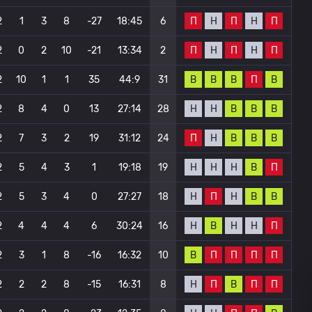
П
Н
П
Н
П
2
1
3
8
-27
18:45
6
П
Н
П
Н
П
2
0
2
10
-21
13:34
2
В
В
В
П
В
2
10
1
1
35
44:9
31
Н
Н
В
В
В
2
8
4
0
13
27:14
28
П
Н
В
В
В
2
7
3
2
19
31:12
24
Н
Н
Н
В
П
2
5
4
3
1
19:18
19
Н
П
Н
В
В
2
5
3
4
0
27:27
18
Н
В
Н
Н
П
2
4
4
4
6
30:24
16
В
П
П
П
П
2
3
1
8
-16
16:32
10
Н
П
В
П
П
2
2
2
8
-15
16:31
8