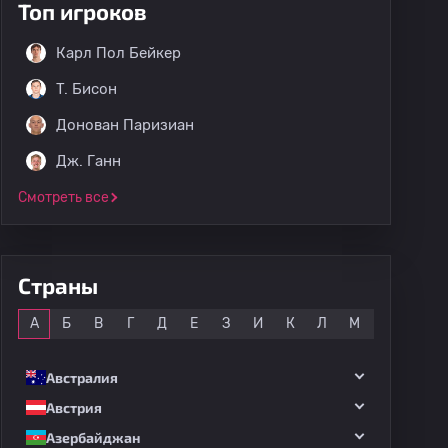
Топ игроков
Карл Пол Бейкер
T. Бисон
Донован Паризиан
Дж. Ганн
Смотреть все
Страны
Все
А
Б
В
Г
Д
Е
З
И
К
Л
М
Н
О
Австралия
Австрия
Азербайджан