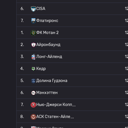
6.
CISA
1
7.
Флатиронс
1
1.
ФК Мотан 2
1
2.
Айронбаунд
1
3.
Лонг-Айленд
1
4.
Кедр
1
5.
Долина Гудзона
1
6.
Мэнхэттен
1
7.
Нью-Джерси Копп
1
8.
АСК Статен-Айле
1