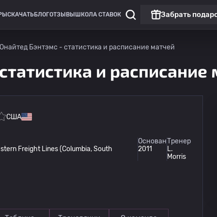
Забрать подар
РЫ
СКАЧАТЬ
БЛОГ
ОТЗЫВЫ
ШКОЛА СТАВОК
Юнайтед Бэнтэмс - статистика и расписание матчей
 статистика и расписание
США
Лига Европы
Основан
Тренер
ern Freight Lines (Columbia, South
2011
L.
Бешикташ
13.08
Morris
20:00
Градец Кралове