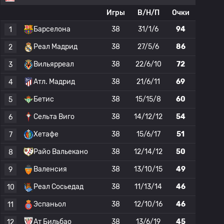
Игры
В/Н/П
Очки
Барселона
38
31/1/6
94
1
Реал Мадрид
38
27/5/6
86
2
Вильярреал
38
22/6/10
72
3
Атл. Мадрид
38
21/6/11
69
4
Бетис
38
15/15/8
60
5
Сельта Виго
38
14/12/12
54
6
Хетафе
38
15/6/17
51
7
Райо Вальекано
38
12/14/12
50
8
Валенсия
38
13/10/15
49
9
Реал Сосьедад
38
11/13/14
46
10
Эспаньол
38
12/10/16
46
11
Ат Бильбао
38
13/6/19
45
12