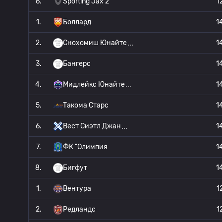
6.
Sporting Jax 2
1
1.
Боллард
1
2.
Снохомиш Юнайте
1
3.
Бангерс
1
4.
Мидлейкс Юнайте
1
5.
Такома Старс
1
6.
Вест Сиэтл Джан
1
7.
ФК "Олимпия
1
8.
Бигфут
1
1.
Вентура
1
2.
Редландс
1