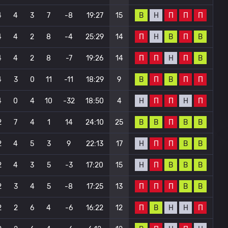
В
Н
П
П
П
4
4
3
7
-8
19:27
15
П
Н
В
П
В
4
4
2
8
-4
25:29
14
П
П
Н
П
В
4
4
2
8
-7
19:26
14
В
П
В
П
П
4
3
0
11
-11
18:29
9
Н
П
П
Н
П
4
0
4
10
-32
18:50
4
В
В
П
В
В
2
7
4
1
14
24:10
25
Н
П
П
В
В
2
4
5
3
9
22:13
17
Н
П
В
В
В
2
4
3
5
-3
17:20
15
П
П
П
В
В
2
3
4
5
-8
17:25
13
П
В
Н
Н
П
2
2
6
4
-6
16:22
12