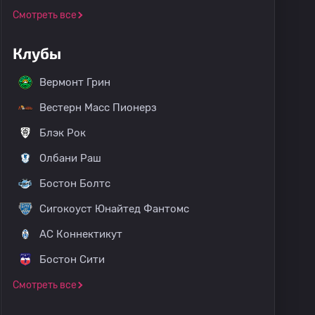
Смотреть все
Клубы
Вермонт Грин
Вестерн Масс Пионерз
Блэк Рок
Олбани Раш
Бостон Болтс
Сигокоуст Юнайтед Фантомс
АС Коннектикут
Бостон Сити
Смотреть все