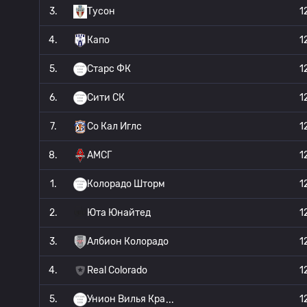
3.
Тусон
1
4.
Капо
1
5.
Старс ФК
1
6.
Сити СК
1
7.
Со Кал Иглс
1
8.
АМСГ
1
1.
Колорадо Шторм
1
2.
Юта Юнайтед
1
3.
Албион Колорадо
1
4.
Real Colorado
1
5.
Унион Вилья Кра
1