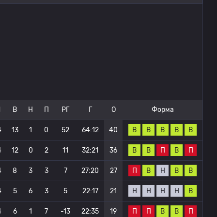
И
В
Н
П
РГ
Г
О
Форма
В
В
В
В
В
4
13
1
0
52
64:12
40
В
В
П
В
П
4
12
0
2
11
32:21
36
П
В
Н
В
В
4
8
3
3
7
27:20
27
Н
Н
Н
Н
В
4
5
6
3
5
22:17
21
П
П
В
В
П
4
6
1
7
-13
22:35
19