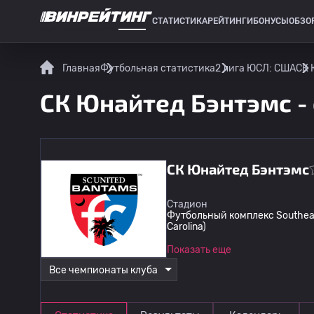
СТАТИСТИКА
РЕЙТИНГИ
БОНУСЫ
ОБЗО
СПОРТИВНАЯ СТАТИСТИКА
Главная
Футбольная статистика
2 лига ЮСЛ: США
СК 
СК Юнайтед Бэнтэмс -
СК Юнайтед Бэнтэмс
Стадион
Футбольный комплекс Southeast
Carolina)
Показать еще
Все чемпионаты клуба