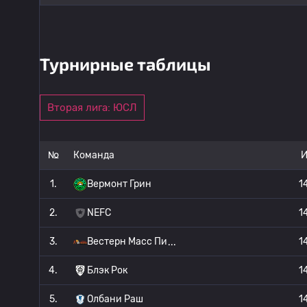
Турнирные таблицы
Вторая лига: ЮСЛ
№
Команда
1.
Вермонт Грин
1
2.
NEFC
1
3.
Вестерн Масс Пи
1
4.
Блэк Рок
1
5.
Олбани Раш
1