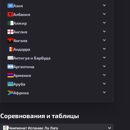
Азия
Албания
Алжир
Англия
Ангола
Андорра
Антигуа и Барбуда
Аргентина
Армения
Аруба
Африка
Соревнования и таблицы
Чемпионат Испании: Ла Лига