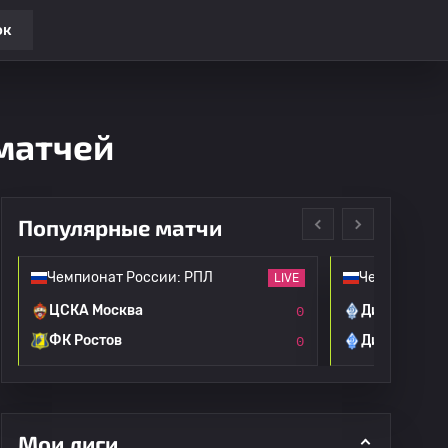
ок
 матчей
Популярные матчи
Чемпионат России: РПЛ
Чемпионат Р
LIVE
ЦСКА Москва
Динамо Мос
0
ФК Ростов
Динамо Мах
0
Мои лиги