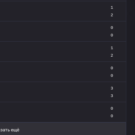
1
2
0
0
1
2
0
0
3
3
0
0
зать ещё