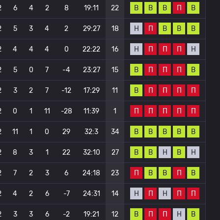
В
В
В
П
В
2
6
4
2
8
19:11
22
Н
П
В
В
В
2
5
3
4
2
29:27
18
Н
П
П
П
Н
2
4
4
4
0
22:22
16
В
П
П
П
В
2
5
0
7
-4
23:27
15
В
П
П
П
П
2
3
2
7
-12
17:29
11
П
П
П
П
П
2
0
1
11
-28
11:39
1
В
В
В
В
В
2
11
1
0
29
32:3
34
В
В
Н
В
Н
2
8
3
1
22
32:10
27
П
В
В
П
В
2
7
2
3
6
24:18
23
Н
П
Н
П
П
2
4
2
6
-7
24:31
14
В
П
П
Н
В
2
3
3
6
-2
19:21
12