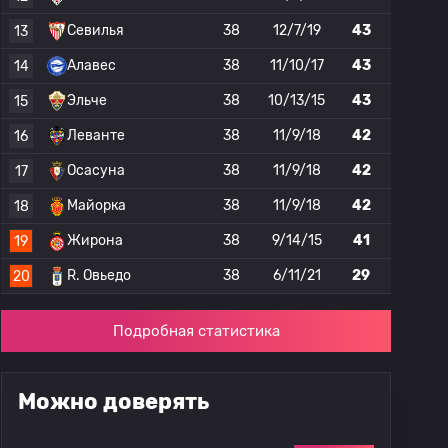
Севилья
38
12/7/19
43
13
Алавес
38
11/10/17
43
14
Эльче
38
10/13/15
43
15
Леванте
38
11/9/18
42
16
Осасуна
38
11/9/18
42
17
Майорка
38
11/9/18
42
18
Жирона
38
9/14/15
41
19
R. Овьедо
38
6/11/21
29
20
Подробная статистика
Можно доверять