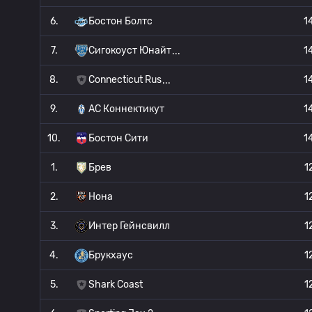
6.
Бостон Болтс
1
7.
Сигокоуст Юнайт
1
8.
Connecticut Rus
1
9.
АС Коннектикут
1
10.
Бостон Сити
1
1.
Брев
1
2.
Нона
1
3.
Интер Гейнсвилл
1
4.
Брукхаус
1
5.
Shark Coast
1