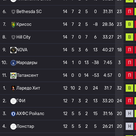
П
6.
Bethesda SC
14
7
2
5
0
31:31
23
В
7.
Крисос
14
7
2
5
-8
28:36
23
В
8.
Hill City
14
7
0
7
6
33:27
21
П
9.
NOVA
14
5
3
6
13
40:27
18
П
10.
Мародеры
14
1
0
13
-38
7:45
3
П
11.
Патаксент
14
0
0
14
-53
4:57
0
В
1.
Ларедо Хит
12
10
2
0
24
31:7
32
П
2.
ГФИ
12
7
3
2
13
33:20
24
Н
3.
АХФС Ройалс
12
5
5
2
15
31:16
20
Н
4.
Лонстар
12
5
5
2
5
26:21
20