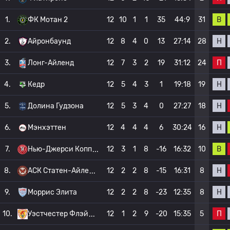
В
1.
ФК Мотан 2
12
10
1
1
35
44:9
31
Н
2.
Айронбаунд
12
8
4
0
13
27:14
28
П
3.
Лонг-Айленд
12
7
3
2
19
31:12
24
Н
4.
Кедр
12
5
4
3
1
19:18
19
Н
5.
Долина Гудзона
12
5
3
4
0
27:27
18
Н
6.
Мэнхэттен
12
4
4
4
6
30:24
16
В
7.
Нью-Джерси Копп
12
3
1
8
-16
16:32
10
Н
8.
АСК Статен-Айле
12
2
2
8
-15
16:31
8
Н
9.
Моррис Элита
12
2
2
8
-23
12:35
8
П
10.
Уэстчестер Флэй
12
1
2
9
-20
15:35
5