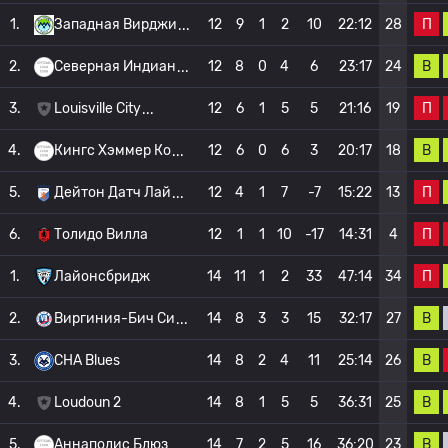
П
1.
Западная Вирджи
12
9
1
2
10
22:12
28
В
2.
Северная Индиан
12
8
0
4
6
23:17
24
П
3.
Louisville City
12
6
1
5
5
21:16
19
В
4.
Кингс Хэммер Ко
12
6
0
6
3
20:17
18
П
5.
Дейтон Датч Лай
12
4
1
7
-7
15:22
13
П
6.
Толидо Вилла
12
1
1
10
-17
14:31
4
П
1.
Лайонсбридж
14
11
1
2
33
47:14
34
В
2.
Виргиния-Бич Си
14
8
3
3
15
32:17
27
В
3.
CHA Blues
14
8
2
4
11
25:14
26
В
4.
Loudoun 2
14
8
1
5
5
36:31
25
В
5.
Аннаполис Блюз
14
7
2
5
16
36:20
23