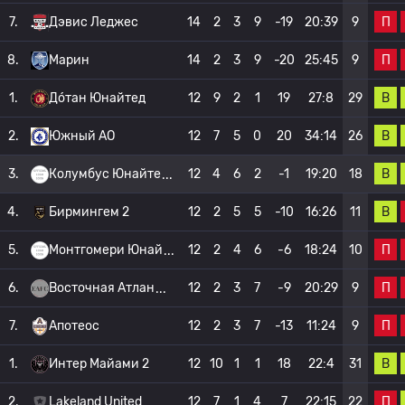
П
7.
Дэвис Леджес
14
2
3
9
-19
20:39
9
П
8.
Марин
14
2
3
9
-20
25:45
9
В
1.
До́тан Юнайтед
12
9
2
1
19
27:8
29
В
2.
Южный АО
12
7
5
0
20
34:14
26
В
3.
Колумбус Юнайте
12
4
6
2
-1
19:20
18
В
4.
Бирмингем 2
12
2
5
5
-10
16:26
11
П
5.
Монтгомери Юнай
12
2
4
6
-6
18:24
10
П
6.
Восточная Атлан
12
2
3
7
-9
20:29
9
П
7.
Апотеос
12
2
3
7
-13
11:24
9
В
1.
Интер Майами 2
12
10
1
1
18
22:4
31
П
2.
Lakeland United
12
7
1
4
7
22:15
22