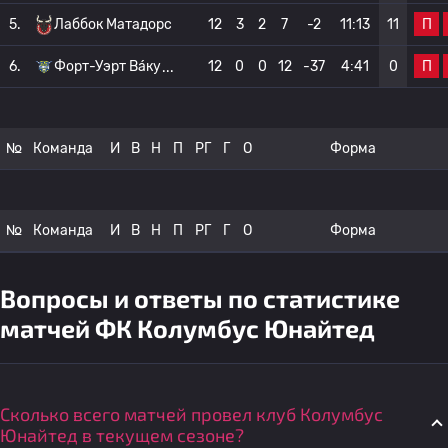
П
5.
Лаббок Матадорс
12
3
2
7
-2
11:13
11
П
6.
Форт-Уэрт Ва́ку
12
0
0
12
-37
4:41
0
№
Команда
И
В
Н
П
РГ
Г
О
Форма
№
Команда
И
В
Н
П
РГ
Г
О
Форма
Вопросы и ответы по статистике
матчей ФК Колумбус Юнайтед
Сколько всего матчей провел клуб Колумбус
Юнайтед в текущем сезоне?