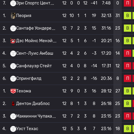
П
7.
Эри Спортс Цент
12
0
0
12
-41
7:48
0
В
1.
Пеория
12
10
1
1
19
32:13
31
В
2.
Сантафе Уондере
12
7
2
3
15
31:16
23
В
3.
Дэс Мойнс Менэй
12
5
1
6
-1
20:21
16
П
4.
Сент-Луис Амбаш
12
4
2
6
-3
17:20
14
П
5.
Санфлауэр Стейт
12
4
0
8
-14
17:31
12
П
6.
Спрингфилд
12
2
2
8
-16
20:36
8
В
1.
Техома
12
9
0
3
16
28:12
27
В
2.
Дентон Диаблос
12
8
1
3
8
26:18
25
П
3.
Маккинни Чупака
12
7
2
3
8
23:15
23
В
4.
Уэст Техас
12
5
3
4
7
23:16
18