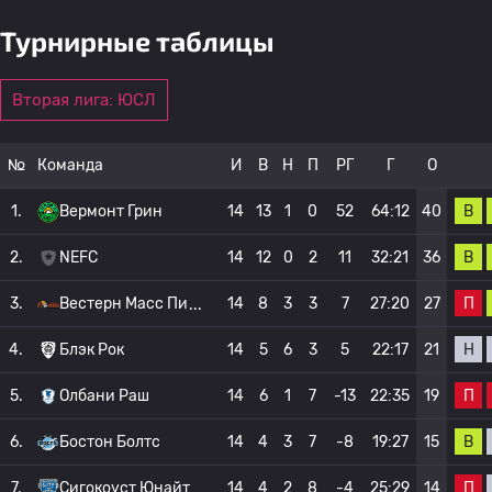
Турнирные таблицы
Вторая лига: ЮСЛ
№
Команда
И
В
Н
П
РГ
Г
О
В
1.
Вермонт Грин
14
13
1
0
52
64:12
40
В
2.
NEFC
14
12
0
2
11
32:21
36
П
3.
Вестерн Масс Пи
14
8
3
3
7
27:20
27
Н
4.
Блэк Рок
14
5
6
3
5
22:17
21
П
5.
Олбани Раш
14
6
1
7
-13
22:35
19
В
6.
Бостон Болтс
14
4
3
7
-8
19:27
15
П
7.
Сигокоуст Юнайт
14
4
2
8
-4
25:29
14