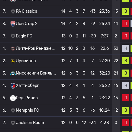
В
7.
PA Classics
14
4
3
7
-13
23:36
15
П
8.
Лон Стар 2
14
4
2
8
-9
25:34
14
П
9.
Eagle FC
13
0
2
11
-30
7:37
2
Н
1.
Литл-Рок Рендже
12
10
2
0
16
22:6
32
В
2.
Луизиана
12
7
1
4
7
27:20
22
В
3.
Миссисипи Бриль
12
6
3
3
12
32:20
21
Н
4.
Хаттисберг
12
4
4
4
4
26:22
16
П
5.
Ред-Ривер
12
4
3
5
1
23:22
15
В
6.
Memphis FC
12
3
3
6
-6
18:24
12
П
7.
Jackson Boom
12
0
0
12
-34
4:38
0