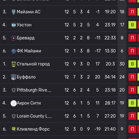
П
3.
Майами АС
12
5
3
4
-1
19:20
18
В
4.
Уэстон
12
5
2
5
4
23:19
17
П
5.
Бревард
12
2
2
8
-11
22:33
8
П
6.
ФК Майами
12
1
3
8
-17
13:30
6
В
1.
Стальной город
12
9
3
0
17
20:3
30
П
2.
Буффало
12
7
3
2
20
34:14
24
П
3.
Pittsburgh Rive
12
6
2
4
5
23:18
20
В
4.
Акрон Сити
12
6
1
5
11
28:17
19
П
5.
Lorain County L
12
6
1
5
7
27:20
19
П
6.
Кливленд Форс
12
3
0
9
-19
21:40
9