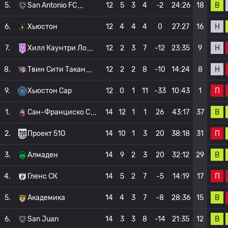
В
5.
San Antonio FC
12
5
3
4
-2
24:26
18
Н
6.
Хьюстон
12
4
4
4
0
27:27
16
Н
7.
Хилл Каунтри Ло
12
2
3
7
-12
23:35
9
Н
8.
Твин Сити Такан
12
2
2
8
-10
14:24
8
П
9.
Хьюстон Сар
12
0
1
11
-33
10:43
1
В
1.
Сан-Франциско С
14
12
1
1
26
43:17
37
П
2.
Проект 51О
14
10
1
3
20
38:18
31
В
3.
Алмаден
14
9
2
3
20
32:12
29
П
4.
Гленс СК
14
5
2
7
-5
14:19
17
В
5.
Академика
14
4
3
7
-8
28:36
15
В
6.
San Juan
14
3
3
8
-14
21:35
12