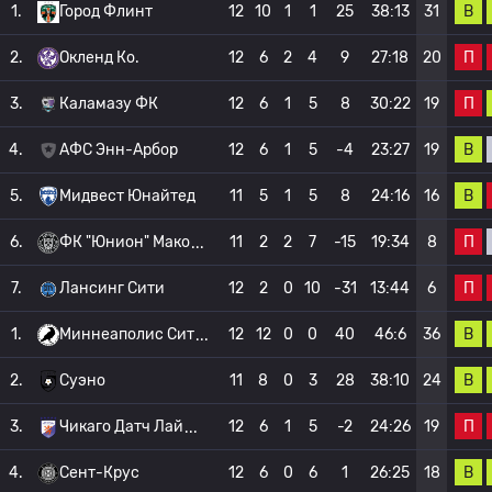
В
1.
Город Флинт
12
10
1
1
25
38:13
31
П
2.
Окленд Ко.
12
6
2
4
9
27:18
20
П
3.
Каламазу ФК
12
6
1
5
8
30:22
19
В
4.
АФС Энн-Арбор
12
6
1
5
-4
23:27
19
В
5.
Мидвест Юнайтед
11
5
1
5
8
24:16
16
П
6.
ФК "Юнион" Мако
11
2
2
7
-15
19:34
8
П
7.
Лансинг Сити
12
2
0
10
-31
13:44
6
В
1.
Миннеаполис Сит
12
12
0
0
40
46:6
36
В
2.
Суэно
11
8
0
3
28
38:10
24
П
3.
Чикаго Датч Лай
12
6
1
5
-2
24:26
19
В
4.
Сент-Крус
12
6
0
6
1
26:25
18