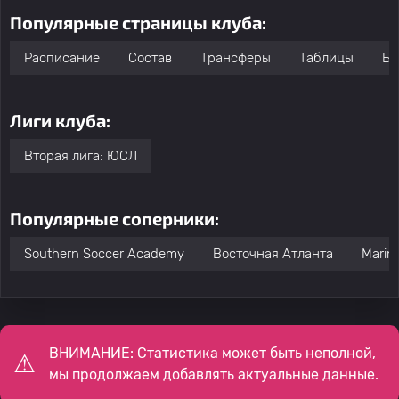
Популярные страницы клуба:
Расписание
Состав
Трансферы
Таблицы
Бо
Лиги клуба:
Вторая лига: ЮСЛ
Популярные соперники:
Southern Soccer Academy
Восточная Атланта
Marin
ВНИМАНИЕ: Статистика может быть неполной,
мы продолжаем добавлять актуальные данные.