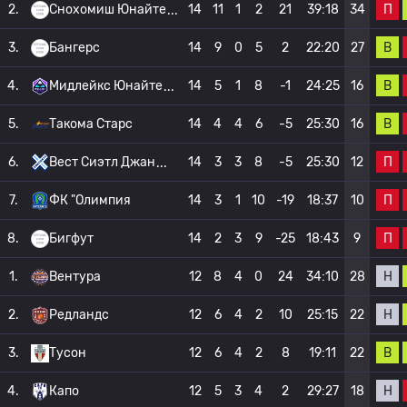
П
2.
Снохомиш Юнайте
14
11
1
2
21
39:18
34
В
3.
Бангерс
14
9
0
5
2
22:20
27
В
4.
Мидлейкс Юнайте
14
5
1
8
-1
24:25
16
В
5.
Такома Старс
14
4
4
6
-5
25:30
16
П
6.
Вест Сиэтл Джан
14
3
3
8
-5
25:30
12
П
7.
ФК "Олимпия
14
3
1
10
-19
18:37
10
П
8.
Бигфут
14
2
3
9
-25
18:43
9
Н
1.
Вентура
12
8
4
0
24
34:10
28
Н
2.
Редландс
12
6
4
2
10
25:15
22
В
3.
Тусон
12
6
4
2
8
19:11
22
Н
4.
Капо
12
5
3
4
2
29:27
18