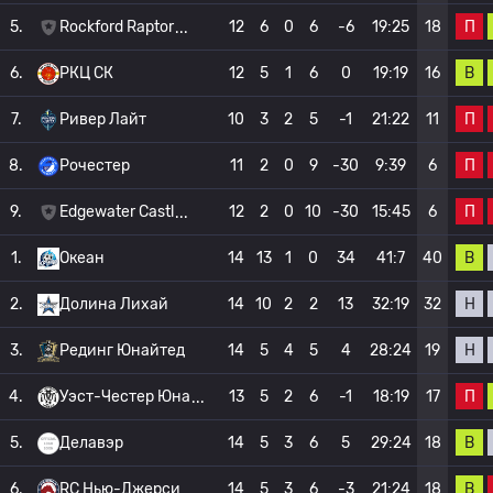
П
5.
Rockford Raptor
12
6
0
6
-6
19:25
18
В
6.
РКЦ СК
12
5
1
6
0
19:19
16
П
7.
Ривер Лайт
10
3
2
5
-1
21:22
11
П
8.
Рочестер
11
2
0
9
-30
9:39
6
П
9.
Edgewater Castl
12
2
0
10
-30
15:45
6
В
1.
Океан
14
13
1
0
34
41:7
40
Н
2.
Долина Лихай
14
10
2
2
13
32:19
32
Н
3.
Рединг Юнайтед
14
5
4
5
4
28:24
19
П
4.
Уэст-Честер Юна
13
5
2
6
-1
18:19
17
В
5.
Делавэр
14
5
3
6
5
29:24
18
В
6.
RC Нью-Джерси
14
5
3
6
-3
21:24
18