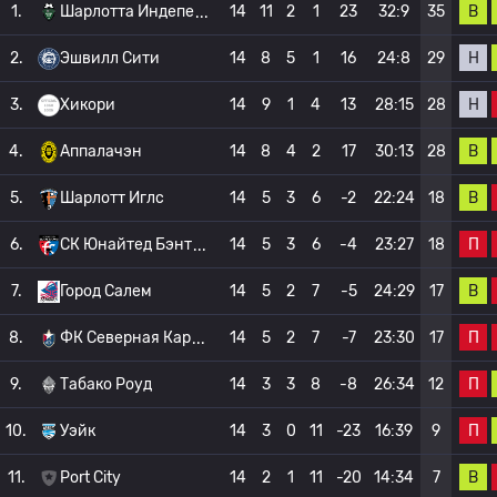
В
1.
Шарлотта Индепе
14
11
2
1
23
32:9
35
Н
2.
Эшвилл Сити
14
8
5
1
16
24:8
29
Н
3.
Хикори
14
9
1
4
13
28:15
28
В
4.
Аппалачэн
14
8
4
2
17
30:13
28
В
5.
Шарлотт Иглс
14
5
3
6
-2
22:24
18
П
6.
СК Юнайтед Бэнт
14
5
3
6
-4
23:27
18
В
7.
Город Салем
14
5
2
7
-5
24:29
17
П
8.
ФК Северная Кар
14
5
2
7
-7
23:30
17
П
9.
Табако Роуд
14
3
3
8
-8
26:34
12
П
10.
Уэйк
14
3
0
11
-23
16:39
9
В
11.
Port City
14
2
1
11
-20
14:34
7