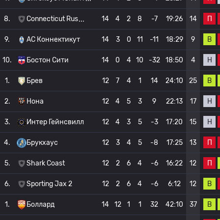
П
8.
Connecticut Rus
14
4
2
8
-7
19:26
14
В
9.
АС Коннектикут
14
3
0
11
-11
18:29
9
Н
10.
Бостон Сити
14
0
4
10
-32
18:50
4
В
1.
Брев
12
7
4
1
14
24:10
25
Н
2.
Нона
12
4
5
3
9
22:13
17
Н
3.
Интер Гейнсвилл
12
4
3
5
-3
17:20
15
П
4.
Брукхаус
12
3
4
5
-8
17:25
13
П
5.
Shark Coast
12
2
6
4
-6
16:22
12
В
6.
Sporting Jax 2
12
2
6
4
-6
6:12
12
В
1.
Боллард
14
12
1
1
32
42:10
37