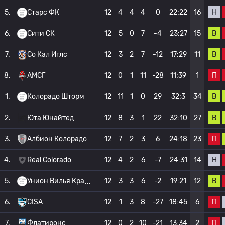
Н
5.
Старс ФК
12
4
4
4
0
22:22
16
В
6.
Сити СК
12
5
0
7
-4
23:27
15
В
7.
Со Кал Иглс
12
3
2
7
-12
17:29
11
П
8.
АМСГ
12
0
1
11
-28
11:39
1
В
1.
Колорадо Шторм
12
11
1
0
29
32:3
34
В
2.
Юта Юнайтед
12
8
3
1
22
32:10
27
П
3.
Албион Колорадо
12
7
2
3
6
24:18
23
Н
4.
Real Colorado
12
4
2
6
-7
24:31
14
В
5.
Унион Вилья Кра
12
3
3
6
-2
19:21
12
П
6.
CISA
12
1
3
8
-27
18:45
6
П
7.
Флатиронс
12
0
2
10
-21
13:34
2