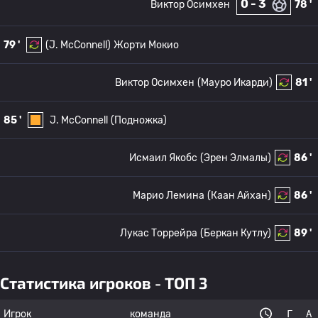
0 - 3
Виктор Осимхен
78 '
79 '
(J. McConnell)
Жорти Мокио
Виктор Осимхен
(Мауро Икарди)
81 '
85 '
J. McConnell
(Подножка)
Исмаил Якобс
(Эрен Элмалы)
86 '
Марио Лемина
(Каан Айхан)
86 '
Лукас Торрейра
(Беркан Кутлу)
89 '
Статистика игроков - ТОП 3
Игрок
команда
Г
А