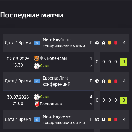
Последние матчи
Мир:
Клубные
Дата / Время
Г
И
товарищеские матчи
ФК Волендам
1
02.08.2026
0
0
0
0
В
15:30
Аякс
3
Европа:
Лига
Дата / Время
Г
И
конференций
Аякс
4
30.07.2026
0
0
0
0
В
21:00
Воеводина
1
Мир:
Клубные
Дата / Время
Г
И
товарищеские матчи