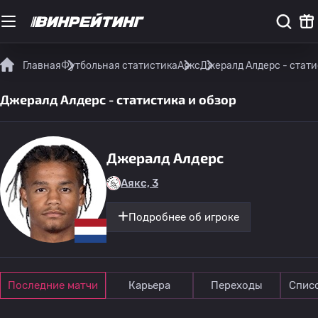
Главная
Футбольная статистика
Аякс
Джералд Алдерс - стати
Джералд Алдерс - статистика и обзор
Джералд Алдерс
Аякс, 3
Подробнее об игроке
Последние матчи
Карьера
Переходы
Спис