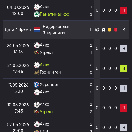
Аякс
1
04.07.2026
0
0
0
0
П
18:00
Панатинаикос
3
Нидерланды:
Дата / Время
Г
И
Эредивизи
Аякс
1
24.05.2026
0
0
0
0
Н
13:15
Утрехт
1
Аякс
2
21.05.2026
0
0
0
0
В
19:45
Гронинген
0
Херенвен
0
17.05.2026
0
0
0
0
Н
15:30
Аякс
0
Аякс
1
10.05.2026
0
0
0
0
П
17:45
Утрехт
2
Аякс
2
02.05.2026
0
0
0
0
Н
21:00
ПСВ
2