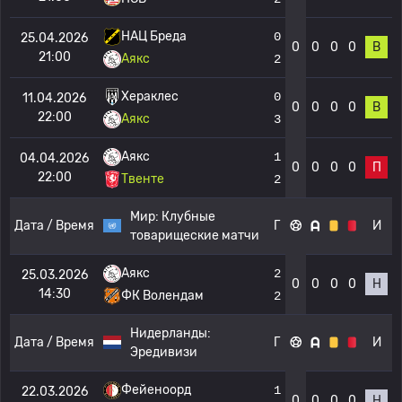
НАЦ Бреда
0
25.04.2026
0
0
0
0
В
21:00
Аякс
2
Хераклес
0
11.04.2026
0
0
0
0
В
22:00
Аякс
3
Аякс
1
04.04.2026
0
0
0
0
П
22:00
Твенте
2
Мир:
Клубные
Дата / Время
Г
И
товарищеские матчи
Аякс
2
25.03.2026
0
0
0
0
Н
14:30
ФК Волендам
2
Нидерланды:
Дата / Время
Г
И
Эредивизи
Фейеноорд
1
22.03.2026
0
0
0
0
Н