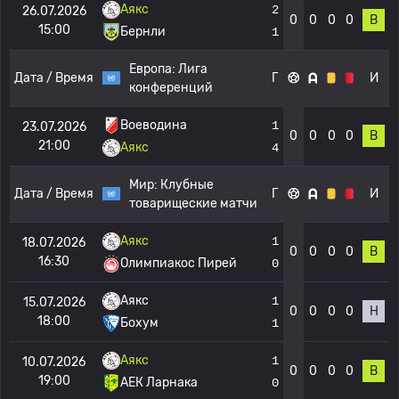
Аякс
2
26.07.2026
0
0
0
0
В
15:00
Бернли
1
Европа:
Лига
Дата / Время
Г
И
конференций
Воеводина
1
23.07.2026
0
0
0
0
В
21:00
Аякс
4
Мир:
Клубные
Дата / Время
Г
И
товарищеские матчи
Аякс
1
18.07.2026
0
0
0
0
В
16:30
Олимпиакос Пирей
0
Аякс
1
15.07.2026
0
0
0
0
Н
18:00
Бохум
1
Аякс
1
10.07.2026
0
0
0
0
В
19:00
АЕК Ларнака
0